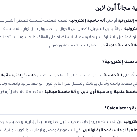
 مجاناً أون لاين
إلكترونية
أو حتى
آلة حاسبة إلكترونية
، فهذه الصفحة صُممت لتغطّي أشهر صياغ
ترونية
مجاناً ودون تسجيل، لتعمل من الجوال أو الكمبيوتر خلال ثوانٍ. آلة حاسبة
وية وتبديل الإشارة. سريعة وسهلة الاستخدام على الهاتف والحاسوب. ستجد أيضاً 
آلة حاسبة علمية
حتى تصل للنتيجة بسرعة ووضوح.
سبة إلكترونية؟
ركّز على
آلة حاسبة
بشكل مباشر، وتلبّي أيضاً من يبحث عن
حاسبة إلكترونية
و
آل
تح صفحة واحدة وتُدخل بياناتك وتحصل على الناتج فوراً. الواجهة عربية واضحة وتد
حاسبة علمية
أو
حاسبة أون لاين
أو
آلة حاسبة مجانية
، ستجد هنا حلاً جاهزاً يم
Cal؟
ترونية
لأن المستخدم يريد إجابة صحيحة قبل خطوة مالية أو إدارية أو تعليمية.
علمية
أو
حاسبة مجانية أونلاين
. في السعودية ومصر والإمارات والكويت وبقية الد