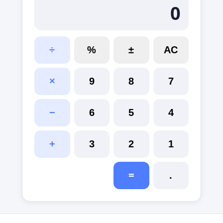
0
÷
%
±
AC
×
9
8
7
−
6
5
4
+
3
2
1
=
.