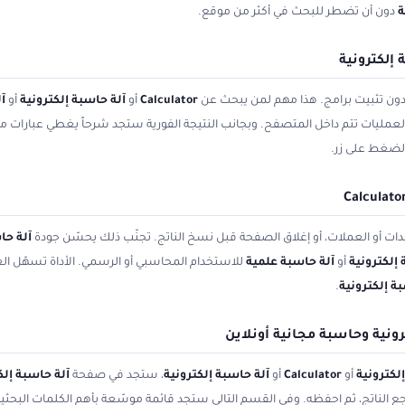
ة
دون أن تضطر للبحث في أكثر من موقع.
إلكترونية
 دون تثبيت برامج. هذا مهم لمن يبحث عن
Calculator
أو
آلة حاسبة إلكترونية
أو
آ
 العمليات تتم داخل المتصفح. وبجانب النتيجة الفورية ستجد شرحاً يغطي عبارات م
الضغط على زر.
ات أو العملات، أو إغلاق الصفحة قبل نسخ الناتج. تجنّب ذلك يحسّن جودة
آلة حا
 إلكترونية
أو
آلة حاسبة علمية
للاستخدام المحاسبي أو الرسمي. الأداة تسهّل الع
ة إلكترونية
.
ونية وحاسبة مجانية أونلاين
لكترونية
أو
Calculator
أو
آلة حاسبة إلكترونية
، ستجد في صفحة
آلة حاسبة إلك
، راجع الناتج، ثم احفظه. وفي القسم التالي ستجد قائمة موسّعة بأهم الكلمات البح