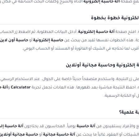
تجمع صفحة
آلة حاسبة إلكترونية
الأداة والشرح وكلمات البحث الشائعة في مكان و
إلكترونية خطوة بخطوة
ة. افتح صفحة
آلة حاسبة إلكترونية
، أدخل البيانات المطلوبة، ثم اضغط زر الحساب أو
حة. هذه الخطوات نفسها تفيد من يبحث عن
حاسبة إلكترونية
أو
حاسبة أون لاين
قرب لما تحتاجه في الشيك أو الفاتورة أو المستند أو الحساب اليومي.
لكترونية وحاسبة مجانية أونلاين
زر النتيجة، واستخدم متصفحاً حديثاً خاصة على الجوال. عند الاستخدام الرسمي ل
يه. احفظ النتيجة مباشرة بعد ظهورها. هذه العادات تجعل تجربة
Calculator
و
آلة ح
أو الكتابة الرسمية.
ة علمية؟
 والأفراد يستفيدون من
آلة حاسبة
يومياً. المحاسبون قد يحتاجون
آلة حاسبة إلك
لشيكات أو العقود غالباً ما يبحث عن
آلة حاسبة مجانية
أو
حاسبة مجانية أونلاين