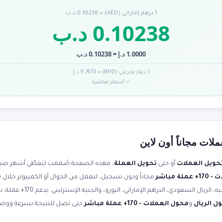
1 درهم إماراتي (AED) = 0.10238 د.ب
0.10238 د.ب
1.0000 د.إ = 0.10238 د.ب
1 دينار بحريني (BHD) = 9.7673 د.إ
✅ أسعار مباشرة
لات مجاناً أون لاين
حويل العملات
أو حتى
تحويل العملة
، فهذه الصفحة صُممت لتغطّي أشهر صياغا
ة مباشر
مجاناً ودون تسجيل، لتعمل من الجوال أو الكمبيوتر خلال 
صرف محدثة لحظياً. حوّل الدولار إلى 
ل الريال
و
محول العملات - 170+ عملة مباشر
حتى تصل للنتيجة بسرعة ووض