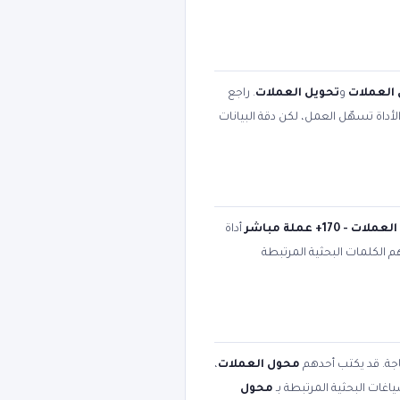
العملات
و
تحويل العملات
. راجع
أداة تسهّل العمل، لكن دقة البيانات
ت - 170+ عملة مباشر
أداة
هم الكلمات البحثية المرتبطة
اجة. قد يكتب أحدهم
محول العملات
،
اغات البحثية المرتبطة بـ
محول