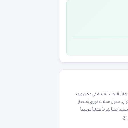
ت البحث العربية في مكان واحد.
ثوانٍ. محول عملات فوري بأسعار
جنيه، الريال السعودي، الدرهم الإماراتي، اليورو، والجنيه الإسترليني. يدعم 170+ عملة. ستجد أيضاً شرحاً عملياً مرتبطاً
وح.