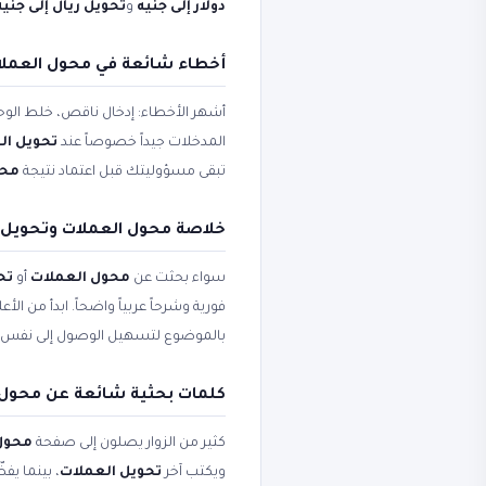
دولار إلى جنيه
و
تحويل ريال إلى جنيه
أخطاء شائعة في محول العملات
أشهر الأخطاء: إدخال ناقص، خلط الوحد
المدخلات جيداً خصوصاً عند
تحويل ال
تبقى مسؤوليتك قبل اعتماد نتيجة
محول ا
خلاصة محول العملات وتحويل ا
سواء بحثت عن
محول العملات
أو
تح
فورية وشرحاً عربياً واضحاً. ابدأ من ال
بالموضوع لتسهيل الوصول إلى نفس 
كلمات بحثية شائعة عن محول 
كثير من الزوار يصلون إلى صفحة
محول العم
ويكتب آخر
تحويل العملات
، بينما ي