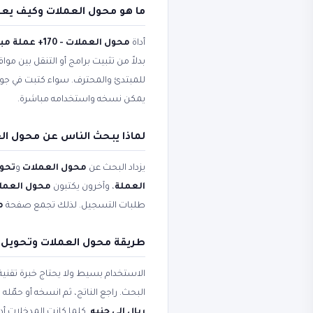
ما هو محول العملات وكيف يع
أداة
محول العملات - 170+ عملة مباشر
بدلاً من تثبيت برامج أو التنقل بين مو
للمبتدئ والمحترف. سواء كتبت في ج
يمكن نسخه واستخدامه مباشرة.
لماذا يبحث الناس عن محول الع
يزداد البحث عن
محول العملات
و
تحوي
العملة
، وآخرون يكتبون
محول العملات - 170+ عم
طلبات التسجيل. لذلك تجمع صفحة
مح
طريقة محول العملات وتحويل
الاستخدام بسيط ولا يحتاج خبرة تقني
البحث. راجع الناتج، ثم انسخه أو حم
ريال إلى جنيه
. كلما كانت المدخلات أد