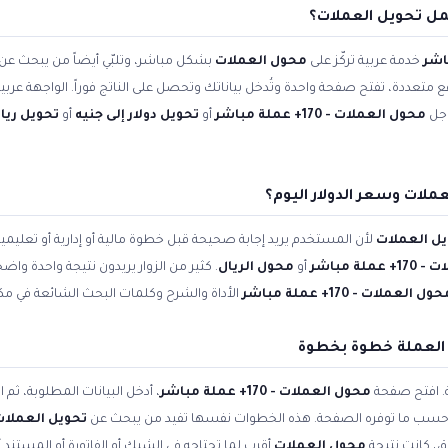
مل تحويل العملات؟
خدمة عربية تركّز على
محول العملات
بشكل مباشر، وتلبّي أيضاً من يبحث عن
اقع متعددة، تفتح صفحة واحدة وتُدخل بياناتك وتحصل على الناتج فوراً. الواجهة عر
وجل
محول العملات - 170+ عملة مباشر
أو
تحويل دولار إلى جنيه
أو
تحويل ريال
ملات وسعر الدولار اليوم؟
ل العملات
لأن المستخدم يريد إجابة صحيحة قبل خطوة مالية أو إدارية أو تعلي
لة مباشر
أو
محول الريال
. كثير من الزوار يريدون نتيجة واحدة واض
ول العملات - 170+ عملة مباشر
الأداة والشرح وكلمات البحث الشائعة في مكا
 العملة خطوة بخطوة
ة. افتح صفحة
محول العملات - 170+ عملة مباشر
، أدخل البيانات المطلوبة، ثم
ّله حسب ما توفره الصفحة. هذه الخطوات نفسها تفيد من يبحث عن
تحويل العملات
ق، كانت نتيجة
محول العملات
أقرب لما تحتاجه في الشيك أو الفاتورة أو المستند 