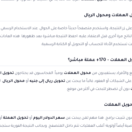
العملات ومحول الريال
زر النتيجة، واستخدم متصفحاً حديثاً خاصة على الجوال. عند الاستخدام الرسمي ل
الناتج مرة أخرى قبل الاعتماد عليه. احفظ النتيجة مباشرة بعد ظهورها. هذه العادا
تستخدم الأداة للحساب أو التحويل أو الكتابة الرسمية.
170+ عملة مباشر؟
 والأفراد يستفيدون من
محول العملات
يومياً. المحاسبون قد يحتاجون
تحويل ا
لى الشيكات أو العقود غالباً ما يبحث عن
تحويل ريال إلى جنيه
أو
محول الريال
. 
دون أن تضطر للبحث في أكثر من موقع.
حويل العملات
 دون تثبيت برامج. هذا مهم لمن يبحث عن
سعر الدولار اليوم
أو
تحويل العملة
أو
صية أيضاً أولوية؛ أغلب العمليات تتم داخل المتصفح. وبجانب النتيجة الفورية ستج