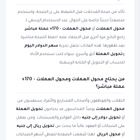
تأكد من صحة المدخلات قبل الضغط على زر النتيجة، واستخدم
متصفحاً حديثاً خاصة على الجوال. عند الاستخدام الرسمي لـ
محول العملات
أو
محول العملات - 170+ عملة مباشر
،
راجع الناتج مرة أخرى قبل الاعتماد عليه. احفظ النتيجة مباشرة
بعد ظهورها. هذه العادات تجعل تجربة
سعر الدولار اليوم
و
تحويل العملة
أدق وأسرع، سواء كنت تستخدم الأداة
للحساب أو التحويل أو الكتابة الرسمية.
من يحتاج محول العملات ومحول العملات - 170+
عملة مباشر؟
الطلاب والموظفون وأصحاب المشاريع والأفراد يستفيدون من
محول العملات
يومياً. المحاسبون قد يحتاجون
تحويل العملة
أو
تحويل دولار إلى جنيه
داخل الفواتير والمستندات. ومن يعمل
على الشيكات أو العقود غالباً ما يبحث عن
تحويل ريال إلى جنيه
أو
محول الريال
. لهذا صُممت الصفحة لتغطي أشهر الصياغات