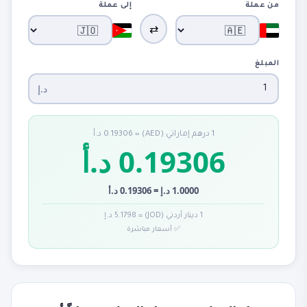
من عملة
إلى عملة
⇄
المبلغ
د.إ
1 درهم إماراتي (AED) = 0.19306 د.أ
0.19306 د.أ
1.0000 د.إ = 0.19306 د.أ
1 دينار أردني (JOD) = 5.1798 د.إ
✅ أسعار مباشرة