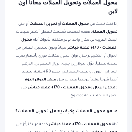
محول العملات وتحويل العملات مجاناً أون
لاين
إذا كنت تبحث عن
محول العملات
أو
تحويل العملات
أو حتى
تحويل العملة
، فهذه الصفحة صُممت لتغطّي أشهر صياغات
البحث العربية في مكان واحد. توفر مملكة الأدوات أداة
محول
العملات - 170+ عملة مباشر
مجاناً ودون تسجيل، لتعمل من
الجوال أو الكمبيوتر خلال ثوانٍ. محول عملات فوري بأسعار صرف
محدثة لحظياً. حوّل الدولار إلى جنيه، الريال السعودي، الدرهم
الإماراتي، اليورو، والجنيه الإسترليني. يدعم 170+ عملة. ستجد
أيضاً شرحاً عملياً مرتبطاً بعبارات مثل
سعر الدولار اليوم
و
محول الريال
و
محول العملات - 170+ عملة مباشر
حتى
تصل للنتيجة بسرعة ووضوح.
ما هو محول العملات وكيف يعمل تحويل العملات؟
أداة
محول العملات - 170+ عملة مباشر
خدمة عربية تركّز على