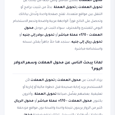
محول العملات
بشكل مباشر، وتلبّي أيضاً من يبحث عن
تحويل العملات
و
تحويل العملة
. بدلاً من تثبيت برامج أو
التنقل بين مواقع متعددة، تفتح صفحة واحدة وتُدخل بياناتك
وتحصل على الناتج فوراً. الواجهة عربية واضحة وتدعم الاستخدام
اليومي للمبتدئ والمحترف. سواء كتبت في جوجل
محول
العملات - 170+ عملة مباشر
أو
تحويل دولار إلى جنيه
أو
تحويل ريال إلى جنيه
، ستجد هنا حلاً جاهزاً يمكن نسخه
واستخدامه مباشرة.
لماذا يبحث الناس عن محول العملات وسعر الدولار
اليوم؟
يزداد البحث عن
محول العملات
و
تحويل العملات
لأن
المستخدم يريد إجابة صحيحة قبل خطوة مالية أو إدارية أو
تعليمية. بعضهم يفضّل صياغة
تحويل العملة
، وآخرون
يكتبون
محول العملات - 170+ عملة مباشر
أو
محول الريال
.
كثير من الزوار يريدون نتيجة واحدة واضحة دون مواقع مزدحمة