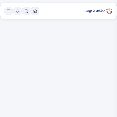
/
☰
🌙