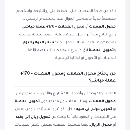
تأكد من صحة المدخلات قبل الضغط على زر النتيجة، واستخدم
متصفحاً حديثاً خاصة على الجوال. عند الاستخدام الرسمي لـ
محول العملات
أو
محول العملات - 170+ عملة مباشر
،
راجع الناتج مرة أخرى قبل الاعتماد عليه. احفظ النتيجة مباشرة
بعد ظهورها. هذه العادات تجعل تجربة
سعر الدولار اليوم
و
تحويل العملة
أدق وأسرع، سواء كنت تستخدم الأداة
للحساب أو التحويل أو الكتابة الرسمية.
من يحتاج محول العملات ومحول العملات - 170+
عملة مباشر؟
الطلاب والموظفون وأصحاب المشاريع والأفراد يستفيدون من
محول العملات
يومياً. المحاسبون قد يحتاجون
تحويل العملة
أو
تحويل دولار إلى جنيه
داخل الفواتير والمستندات. ومن يعمل
على الشيكات أو العقود غالباً ما يبحث عن
تحويل ريال إلى جنيه
أو
محول الريال
. لهذا صُممت الصفحة لتغطي أشهر الصياغات