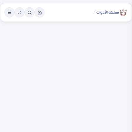
/
☰
🌙