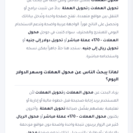
محول العملات
بشكل مباشر، وتلبّي أيضاً من يبحث عن
تحويل العملات
و
تحويل العملة
. بدلاً من تثبيت برامج أو
التنقل بين مواقع متعددة، تفتح صفحة واحدة وتُدخل بياناتك
وتحصل على الناتج فوراً. الواجهة عربية واضحة وتدعم الاستخدام
اليومي للمبتدئ والمحترف. سواء كتبت في جوجل
محول
العملات - 170+ عملة مباشر
أو
تحويل دولار إلى جنيه
أو
تحويل ريال إلى جنيه
، ستجد هنا حلاً جاهزاً يمكن نسخه
واستخدامه مباشرة.
لماذا يبحث الناس عن محول العملات وسعر الدولار
اليوم؟
يزداد البحث عن
محول العملات
و
تحويل العملات
لأن
المستخدم يريد إجابة صحيحة قبل خطوة مالية أو إدارية أو
تعليمية. بعضهم يفضّل صياغة
تحويل العملة
، وآخرون
يكتبون
محول العملات - 170+ عملة مباشر
أو
محول الريال
.
كثير من الزوار يريدون نتيجة واحدة واضحة دون مواقع مزدحمة