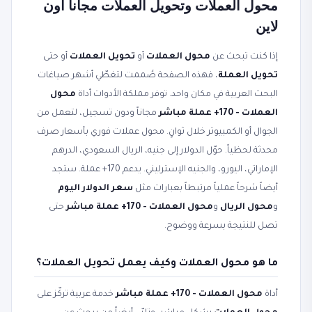
محول العملات وتحويل العملات مجاناً أون
لاين
إذا كنت تبحث عن
محول العملات
أو
تحويل العملات
أو حتى
تحويل العملة
، فهذه الصفحة صُممت لتغطّي أشهر صياغات
البحث العربية في مكان واحد. توفر مملكة الأدوات أداة
محول
العملات - 170+ عملة مباشر
مجاناً ودون تسجيل، لتعمل من
الجوال أو الكمبيوتر خلال ثوانٍ. محول عملات فوري بأسعار صرف
محدثة لحظياً. حوّل الدولار إلى جنيه، الريال السعودي، الدرهم
الإماراتي، اليورو، والجنيه الإسترليني. يدعم 170+ عملة. ستجد
أيضاً شرحاً عملياً مرتبطاً بعبارات مثل
سعر الدولار اليوم
و
محول الريال
و
محول العملات - 170+ عملة مباشر
حتى
تصل للنتيجة بسرعة ووضوح.
ما هو محول العملات وكيف يعمل تحويل العملات؟
أداة
محول العملات - 170+ عملة مباشر
خدمة عربية تركّز على