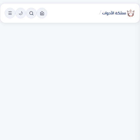
/
☰
🌙