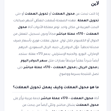
لاين
إذا كنت تبحث عن
محول العملات
أو
تحويل العملات
أو حتى
تحويل العملة
، فهذه الصفحة صُممت لتغطّي أشهر صياغات
البحث العربية في مكان واحد. توفر مملكة الأدوات أداة
محول
العملات - 170+ عملة مباشر
مجاناً ودون تسجيل، لتعمل من
الجوال أو الكمبيوتر خلال ثوانٍ. محول عملات فوري بأسعار صرف
محدثة لحظياً. حوّل الدولار إلى جنيه، الريال السعودي، الدرهم
الإماراتي، اليورو، والجنيه الإسترليني. يدعم 170+ عملة. ستجد
أيضاً شرحاً عملياً مرتبطاً بعبارات مثل
سعر الدولار اليوم
و
محول الريال
و
محول العملات - 170+ عملة مباشر
حتى
تصل للنتيجة بسرعة ووضوح.
ما هو محول العملات وكيف يعمل تحويل العملات؟
أداة
محول العملات - 170+ عملة مباشر
خدمة عربية تركّز على
محول العملات
بشكل مباشر، وتلبّي أيضاً من يبحث عن