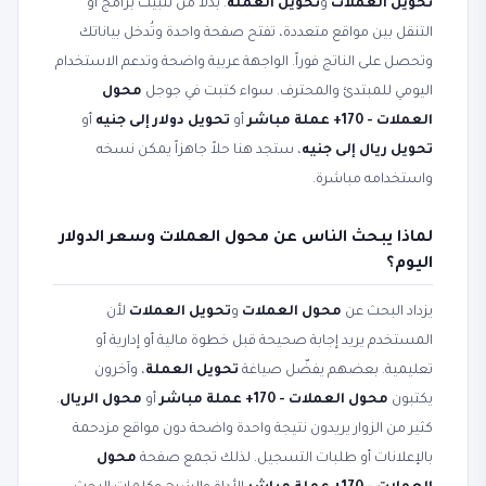
تحويل العملات
و
تحويل العملة
. بدلاً من تثبيت برامج أو
التنقل بين مواقع متعددة، تفتح صفحة واحدة وتُدخل بياناتك
وتحصل على الناتج فوراً. الواجهة عربية واضحة وتدعم الاستخدام
اليومي للمبتدئ والمحترف. سواء كتبت في جوجل
محول
العملات - 170+ عملة مباشر
أو
تحويل دولار إلى جنيه
أو
تحويل ريال إلى جنيه
، ستجد هنا حلاً جاهزاً يمكن نسخه
واستخدامه مباشرة.
لماذا يبحث الناس عن محول العملات وسعر الدولار
اليوم؟
يزداد البحث عن
محول العملات
و
تحويل العملات
لأن
المستخدم يريد إجابة صحيحة قبل خطوة مالية أو إدارية أو
تعليمية. بعضهم يفضّل صياغة
تحويل العملة
، وآخرون
يكتبون
محول العملات - 170+ عملة مباشر
أو
محول الريال
.
كثير من الزوار يريدون نتيجة واحدة واضحة دون مواقع مزدحمة
بالإعلانات أو طلبات التسجيل. لذلك تجمع صفحة
محول