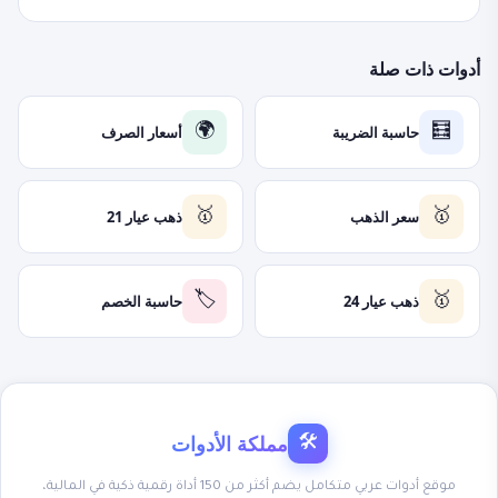
أدوات ذات صلة
حاسبة الضريبة
أسعار الصرف
🌍
🧮
سعر الذهب
ذهب عيار 21
🥇
🥇
ذهب عيار 24
حاسبة الخصم
🏷️
🥇
مملكة الأدوات
🛠
موقع أدوات عربي متكامل يضم أكثر من 150 أداة رقمية ذكية في المالية،