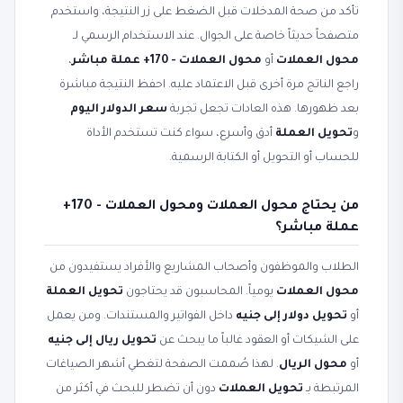
تأكد من صحة المدخلات قبل الضغط على زر النتيجة، واستخدم
متصفحاً حديثاً خاصة على الجوال. عند الاستخدام الرسمي لـ
محول العملات
أو
محول العملات - 170+ عملة مباشر
،
راجع الناتج مرة أخرى قبل الاعتماد عليه. احفظ النتيجة مباشرة
بعد ظهورها. هذه العادات تجعل تجربة
سعر الدولار اليوم
و
تحويل العملة
أدق وأسرع، سواء كنت تستخدم الأداة
للحساب أو التحويل أو الكتابة الرسمية.
من يحتاج محول العملات ومحول العملات - 170+
عملة مباشر؟
الطلاب والموظفون وأصحاب المشاريع والأفراد يستفيدون من
محول العملات
يومياً. المحاسبون قد يحتاجون
تحويل العملة
أو
تحويل دولار إلى جنيه
داخل الفواتير والمستندات. ومن يعمل
على الشيكات أو العقود غالباً ما يبحث عن
تحويل ريال إلى جنيه
أو
محول الريال
. لهذا صُممت الصفحة لتغطي أشهر الصياغات
المرتبطة بـ
تحويل العملات
دون أن تضطر للبحث في أكثر من