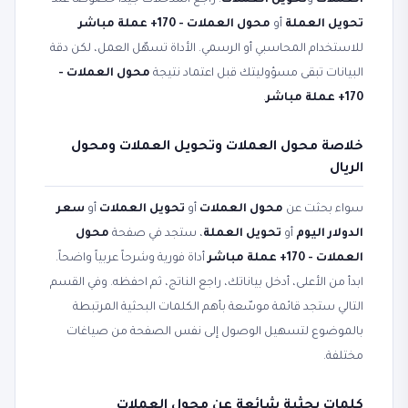
العملات
و
تحويل العملات
. راجع المدخلات جيداً خصوصاً عند
تحويل العملة
أو
محول العملات - 170+ عملة مباشر
للاستخدام المحاسبي أو الرسمي. الأداة تسهّل العمل، لكن دقة
البيانات تبقى مسؤوليتك قبل اعتماد نتيجة
محول العملات -
170+ عملة مباشر
.
خلاصة محول العملات وتحويل العملات ومحول
الريال
سواء بحثت عن
محول العملات
أو
تحويل العملات
أو
سعر
الدولار اليوم
أو
تحويل العملة
، ستجد في صفحة
محول
العملات - 170+ عملة مباشر
أداة فورية وشرحاً عربياً واضحاً.
ابدأ من الأعلى، أدخل بياناتك، راجع الناتج، ثم احفظه. وفي القسم
التالي ستجد قائمة موسّعة بأهم الكلمات البحثية المرتبطة
بالموضوع لتسهيل الوصول إلى نفس الصفحة من صياغات
مختلفة.
كلمات بحثية شائعة عن محول العملات