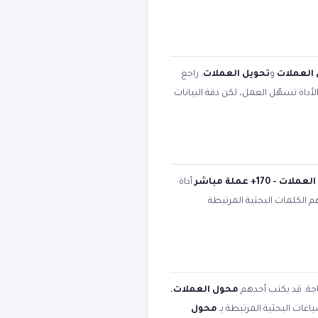
العملات
و
تحويل العملات
. راجع
أداة تسهّل العمل، لكن دقة البيانات
ت - 170+ عملة مباشر
أداة
هم الكلمات البحثية المرتبطة
اجة. قد يكتب أحدهم
محول العملات
،
اغات البحثية المرتبطة بـ
محول