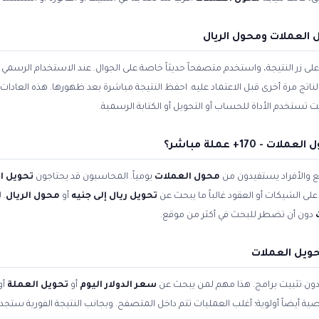
العملات ومحول الريال
زر النتيجة، واستخدم متصفحاً حديثاً خاصة على الجوال. عند الاستخدام الرسمي ل
الناتج مرة أخرى قبل الاعتماد عليه. احفظ النتيجة مباشرة بعد ظهورها. هذه العادا
تستخدم الأداة للحساب أو التحويل أو الكتابة الرسمية.
170+ عملة مباشر؟
 والأفراد يستفيدون من
محول العملات
يومياً. المحاسبون قد يحتاجون
تحويل ا
لى الشيكات أو العقود غالباً ما يبحث عن
تحويل ريال إلى جنيه
أو
محول الريال
. 
دون أن تضطر للبحث في أكثر من موقع.
حويل العملات
 دون تثبيت برامج. هذا مهم لمن يبحث عن
سعر الدولار اليوم
أو
تحويل العملة
أو
صية أيضاً أولوية؛ أغلب العمليات تتم داخل المتصفح. وبجانب النتيجة الفورية ستج