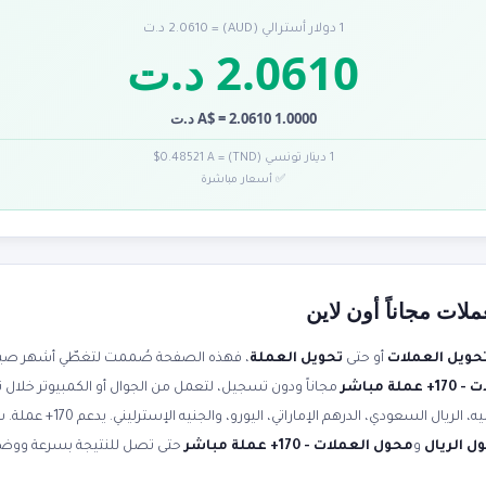
1 دولار أسترالي (AUD) = 2.0610 د.ت
2.0610 د.ت
1.0000 A$ = 2.0610 د.ت
1 دينار تونسي (TND) = 0.48521 A$
✅ أسعار مباشرة
لات مجاناً أون لاين
حويل العملات
أو حتى
تحويل العملة
، فهذه الصفحة صُممت لتغطّي أشهر صياغا
ة مباشر
مجاناً ودون تسجيل، لتعمل من الجوال أو الكمبيوتر خلال 
صرف محدثة لحظياً. حوّل الدولار إلى 
ل الريال
و
محول العملات - 170+ عملة مباشر
حتى تصل للنتيجة بسرعة ووض