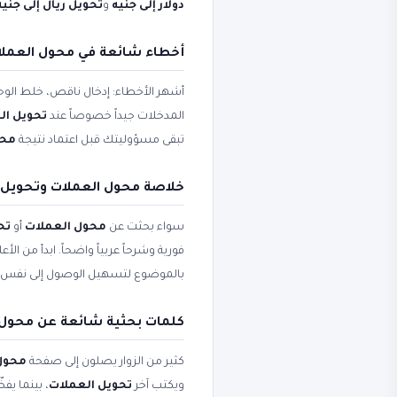
دولار إلى جنيه
و
تحويل ريال إلى جنيه
أخطاء شائعة في محول العملات
أشهر الأخطاء: إدخال ناقص، خلط الوحد
المدخلات جيداً خصوصاً عند
تحويل ال
تبقى مسؤوليتك قبل اعتماد نتيجة
محول ا
خلاصة محول العملات وتحويل ا
سواء بحثت عن
محول العملات
أو
تح
فورية وشرحاً عربياً واضحاً. ابدأ من ال
بالموضوع لتسهيل الوصول إلى نفس 
كلمات بحثية شائعة عن محول 
كثير من الزوار يصلون إلى صفحة
محول العم
ويكتب آخر
تحويل العملات
، بينما ي