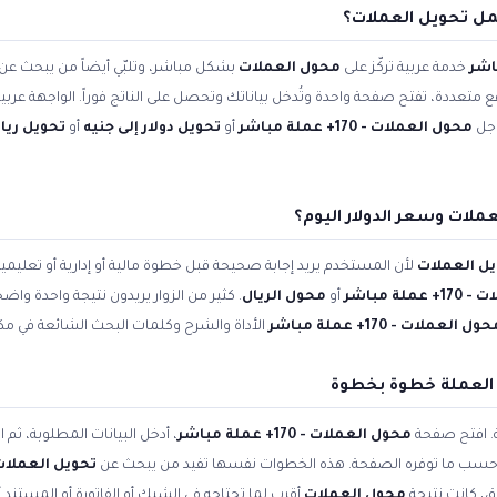
مل تحويل العملات؟
خدمة عربية تركّز على
محول العملات
بشكل مباشر، وتلبّي أيضاً من يبحث عن
اقع متعددة، تفتح صفحة واحدة وتُدخل بياناتك وتحصل على الناتج فوراً. الواجهة عر
وجل
محول العملات - 170+ عملة مباشر
أو
تحويل دولار إلى جنيه
أو
تحويل ريال
ملات وسعر الدولار اليوم؟
ل العملات
لأن المستخدم يريد إجابة صحيحة قبل خطوة مالية أو إدارية أو تعلي
لة مباشر
أو
محول الريال
. كثير من الزوار يريدون نتيجة واحدة واض
ول العملات - 170+ عملة مباشر
الأداة والشرح وكلمات البحث الشائعة في مكا
 العملة خطوة بخطوة
ة. افتح صفحة
محول العملات - 170+ عملة مباشر
، أدخل البيانات المطلوبة، ثم
ّله حسب ما توفره الصفحة. هذه الخطوات نفسها تفيد من يبحث عن
تحويل العملات
ق، كانت نتيجة
محول العملات
أقرب لما تحتاجه في الشيك أو الفاتورة أو المستند 