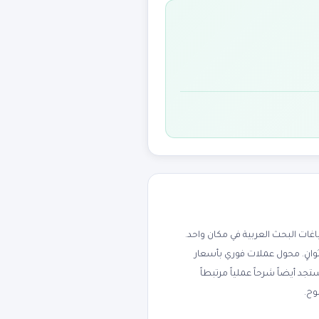
ت البحث العربية في مكان واحد.
ثوانٍ. محول عملات فوري بأسعار
جنيه، الريال السعودي، الدرهم الإماراتي، اليورو، والجنيه الإسترليني. يدعم 170+ عملة. ستجد أيضاً شرحاً عملياً مرتبطاً
وح.