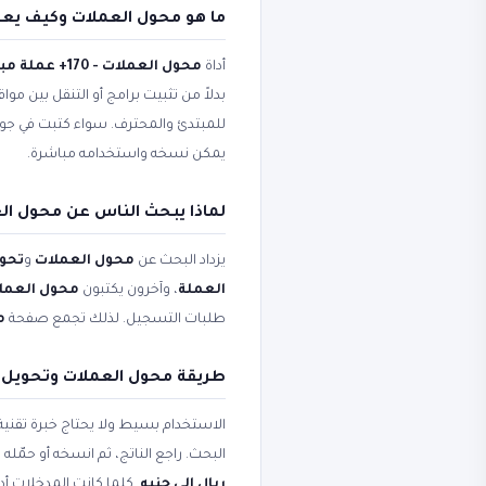
ما هو محول العملات وكيف يع
أداة
محول العملات - 170+ عملة مباشر
بدلاً من تثبيت برامج أو التنقل بين مو
للمبتدئ والمحترف. سواء كتبت في ج
يمكن نسخه واستخدامه مباشرة.
لماذا يبحث الناس عن محول الع
يزداد البحث عن
محول العملات
و
تحوي
العملة
، وآخرون يكتبون
محول العملات - 170+ عم
طلبات التسجيل. لذلك تجمع صفحة
مح
طريقة محول العملات وتحويل
الاستخدام بسيط ولا يحتاج خبرة تقني
البحث. راجع الناتج، ثم انسخه أو حم
ريال إلى جنيه
. كلما كانت المدخلات أد