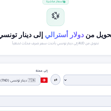
أسعار مباشرة
💱
حويل من
دولار أسترالي
إلى دينار تونسي
تحويل من AUD إلى دينار تونسي بأحدث سعر صرف محدّث لحظياً
إلى عملة
⇄