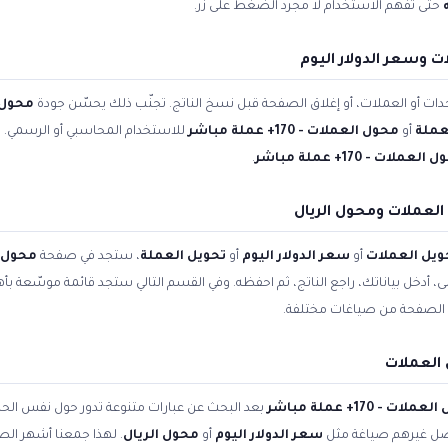
حتى تفهم الاستخدام لا مجرد الضغط على زر.
 وسعر الدولار اليوم
ات أو العملات، أو إغلاق الصفحة قبل نسخ الناتج. تجنّب ذلك يحسّن جودة
محول 
عملة
أو
محول العملات - 170+ عملة مباشر
للاستخدام المحاسبي أو الرسمي. ال
لعملات - 170+ عملة مباشر
.
لعملات ومحول الريال
ويل العملات
أو
سعر الدولار اليوم
أو
تحويل العملة
، ستجد في صفحة
محول العملا
أعلى، أدخل بياناتك، راجع الناتج، ثم احفظه. وفي القسم التالي ستجد قائمة موسّعة بأ
الصفحة من صياغات مختلفة.
العملات
لات - 170+ عملة مباشر
بعد البحث عن عبارات متنوعة تدور حول نفس الح
فضّل غيرهم صياغة مثل
سعر الدولار اليوم
أو
محول الريال
. لهذا جمعنا أشهر الصي