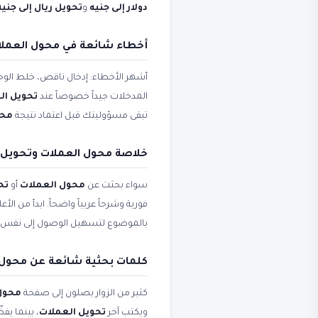
دولار إلى جنيه
و
تحويل ريال إلى جنيه
أخطاء شائعة في محول العملات
أشهر الأخطاء: إدخال ناقص، خلط الوحد
المدخلات جيداً خصوصاً عند
تحويل ال
تبقى مسؤوليتك قبل اعتماد نتيجة
محول ا
خلاصة محول العملات وتحويل ا
سواء بحثت عن
محول العملات
أو
تح
فورية وشرحاً عربياً واضحاً. ابدأ من ال
بالموضوع لتسهيل الوصول إلى نفس 
كلمات بحثية شائعة عن محول 
كثير من الزوار يصلون إلى صفحة
محول العم
ويكتب آخر
تحويل العملات
، بينما ي