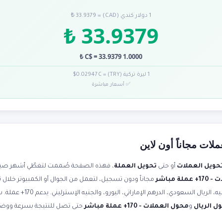
1 دولار كندي (CAD) = 33.9379 ₺
33.9379 ₺
1.0000 C$ = 33.9379 ₺
1 ليرة تركية (TRY) = 0.02947 C$
✅ أسعار مباشرة
لات مجاناً أون لاين
حويل العملات
أو حتى
تحويل العملة
، فهذه الصفحة صُممت لتغطّي أشهر صياغا
ة مباشر
مجاناً ودون تسجيل، لتعمل من الجوال أو الكمبيوتر خلال 
صرف محدثة لحظياً. حوّل الدولار إلى 
ل الريال
و
محول العملات - 170+ عملة مباشر
حتى تصل للنتيجة بسرعة ووض