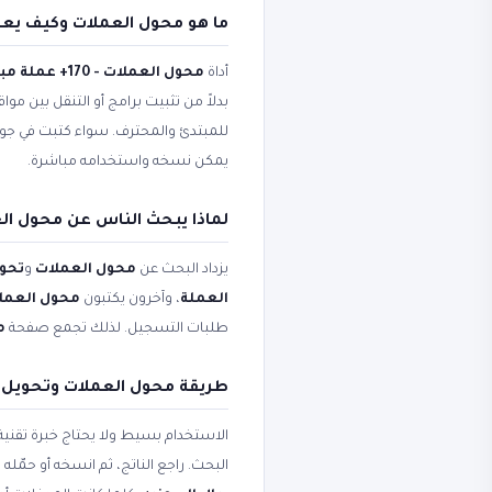
ما هو محول العملات وكيف يع
أداة
محول العملات - 170+ عملة مباشر
بدلاً من تثبيت برامج أو التنقل بين مو
للمبتدئ والمحترف. سواء كتبت في ج
يمكن نسخه واستخدامه مباشرة.
لماذا يبحث الناس عن محول الع
يزداد البحث عن
محول العملات
و
تحوي
العملة
، وآخرون يكتبون
محول العملات - 170+ عم
طلبات التسجيل. لذلك تجمع صفحة
مح
طريقة محول العملات وتحويل
الاستخدام بسيط ولا يحتاج خبرة تقني
البحث. راجع الناتج، ثم انسخه أو حم