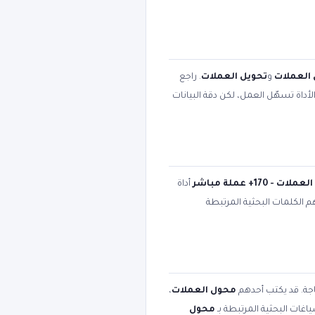
العملات
و
تحويل العملات
. راجع
أداة تسهّل العمل، لكن دقة البيانات
ت - 170+ عملة مباشر
أداة
هم الكلمات البحثية المرتبطة
اجة. قد يكتب أحدهم
محول العملات
،
اغات البحثية المرتبطة بـ
محول