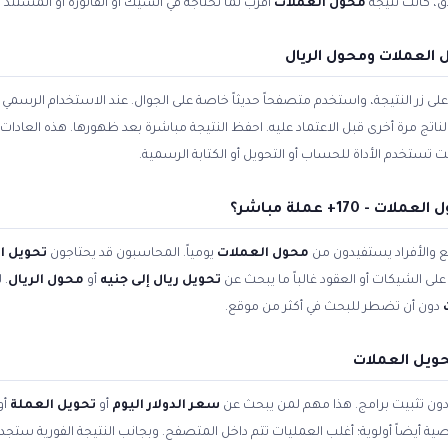
ق، كانت نتيجة
محول العملات
أقرب لما تحتاجه في الشيك أو الفاتورة أو المستند 
العملات ومحول الريال
زر النتيجة، واستخدم متصفحاً حديثاً خاصة على الجوال. عند الاستخدام الرسمي ل
الناتج مرة أخرى قبل الاعتماد عليه. احفظ النتيجة مباشرة بعد ظهورها. هذه العادا
تستخدم الأداة للحساب أو التحويل أو الكتابة الرسمية.
170+ عملة مباشر؟
 والأفراد يستفيدون من
محول العملات
يومياً. المحاسبون قد يحتاجون
تحويل ا
لى الشيكات أو العقود غالباً ما يبحث عن
تحويل ريال إلى جنيه
أو
محول الريال
. 
دون أن تضطر للبحث في أكثر من موقع.
حويل العملات
 دون تثبيت برامج. هذا مهم لمن يبحث عن
سعر الدولار اليوم
أو
تحويل العملة
أو
صية أيضاً أولوية؛ أغلب العمليات تتم داخل المتصفح. وبجانب النتيجة الفورية ستج