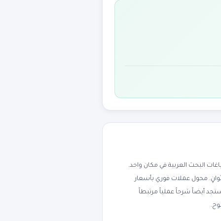
ت البحث العربية في مكان واحد.
ثوانٍ. محول عملات فوري بأسعار
جنيه، الريال السعودي، الدرهم الإماراتي، اليورو، والجنيه الإسترليني. يدعم 170+ عملة. ستجد أيضاً شرحاً عملياً مرتبطاً
وح.