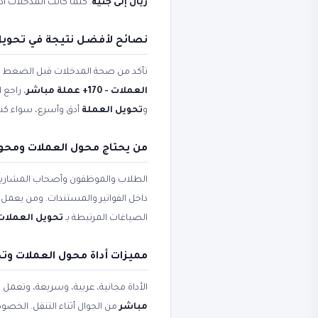
ريال إلى جنيه
. كلما كانت المدخلات أد
نصائح لأفضل نتيجة في تحويل 
تأكد من صحة المدخلات قبل الضغط على 
العملات - 170+ عملة مباشر
، راجع 
و
تحويل العملة
أدق وأسرع، سواء كنت 
من يحتاج محول العملات ومحول العملات - 
الطلاب والموظفون وأصحاب المشاريع
داخل الفواتير والمستندات. ومن يعمل ع
الصياغات المرتبطة بـ
تحويل العملات
مميزات أداة محول العملات وت
الأداة مجانية، عربية، وسريعة، وتعمل
مباشر
من الجوال أثناء التنقل. الخصو