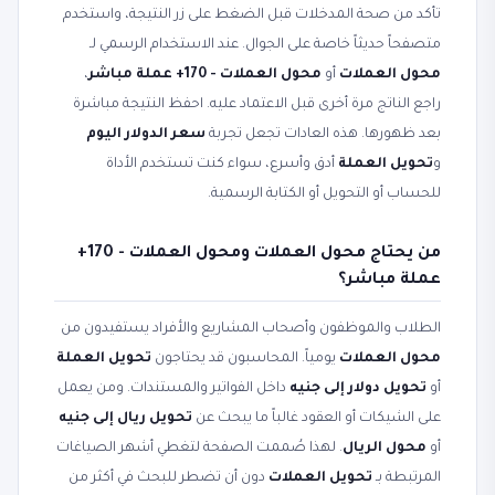
تأكد من صحة المدخلات قبل الضغط على زر النتيجة، واستخدم
متصفحاً حديثاً خاصة على الجوال. عند الاستخدام الرسمي لـ
محول العملات
أو
محول العملات - 170+ عملة مباشر
،
راجع الناتج مرة أخرى قبل الاعتماد عليه. احفظ النتيجة مباشرة
بعد ظهورها. هذه العادات تجعل تجربة
سعر الدولار اليوم
و
تحويل العملة
أدق وأسرع، سواء كنت تستخدم الأداة
للحساب أو التحويل أو الكتابة الرسمية.
من يحتاج محول العملات ومحول العملات - 170+
عملة مباشر؟
الطلاب والموظفون وأصحاب المشاريع والأفراد يستفيدون من
محول العملات
يومياً. المحاسبون قد يحتاجون
تحويل العملة
أو
تحويل دولار إلى جنيه
داخل الفواتير والمستندات. ومن يعمل
على الشيكات أو العقود غالباً ما يبحث عن
تحويل ريال إلى جنيه
أو
محول الريال
. لهذا صُممت الصفحة لتغطي أشهر الصياغات
المرتبطة بـ
تحويل العملات
دون أن تضطر للبحث في أكثر من