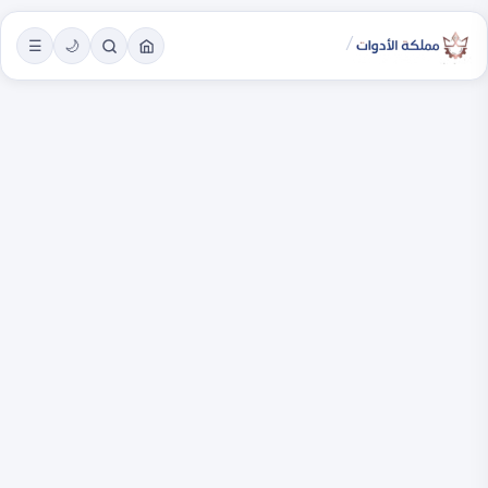
/
☰
🌙