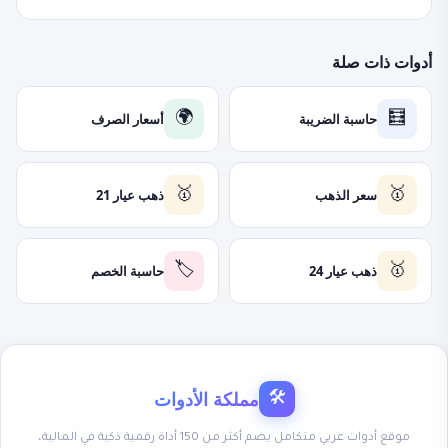
أدوات ذات صلة
حاسبة الضريبة
أسعار الصرف
🌍
🧮
سعر الذهب
ذهب عيار 21
🥇
🥇
ذهب عيار 24
حاسبة الخصم
🏷️
🥇
مملكة الأدوات
🛠
موقع أدوات عربي متكامل يضم أكثر من 150 أداة رقمية ذكية في المالية،