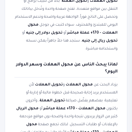
تحويل العملات
و
تحويل العملة
. بدلاً من تثبيت برامج أو
التنقل بين مواقع متعددة، تفتح صفحة واحدة وتُدخل بياناتك
وتحصل على الناتج فوراً. الواجهة عربية واضحة وتدعم الاستخدام
اليومي للمبتدئ والمحترف. سواء كتبت في جوجل
محول
العملات - 170+ عملة مباشر
أو
تحويل دولار إلى جنيه
أو
تحويل ريال إلى جنيه
، ستجد هنا حلاً جاهزاً يمكن نسخه
واستخدامه مباشرة.
لماذا يبحث الناس عن محول العملات وسعر الدولار
اليوم؟
يزداد البحث عن
محول العملات
و
تحويل العملات
لأن
المستخدم يريد إجابة صحيحة قبل خطوة مالية أو إدارية أو
تعليمية. بعضهم يفضّل صياغة
تحويل العملة
، وآخرون
يكتبون
محول العملات - 170+ عملة مباشر
أو
محول الريال
.
كثير من الزوار يريدون نتيجة واحدة واضحة دون مواقع مزدحمة
بالإعلانات أو طلبات التسجيل. لذلك تجمع صفحة
محول