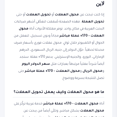
لاين
إذا كنت تبحث عن
محول العملات
أو
تحويل العملات
أو حتى
تحويل العملة
، فهذه الصفحة صُممت لتغطّي أشهر صياغات
البحث العربية في مكان واحد. توفر مملكة الأدوات أداة
محول
العملات - 170+ عملة مباشر
مجاناً ودون تسجيل، لتعمل من
الجوال أو الكمبيوتر خلال ثوانٍ. محول عملات فوري بأسعار صرف
محدثة لحظياً. حوّل الدولار إلى جنيه، الريال السعودي، الدرهم
الإماراتي، اليورو، والجنيه الإسترليني. يدعم 170+ عملة. ستجد
أيضاً شرحاً عملياً مرتبطاً بعبارات مثل
سعر الدولار اليوم
و
محول الريال
و
محول العملات - 170+ عملة مباشر
حتى
تصل للنتيجة بسرعة ووضوح.
ما هو محول العملات وكيف يعمل تحويل العملات؟
أداة
محول العملات - 170+ عملة مباشر
خدمة عربية تركّز على
محول العملات
بشكل مباشر، وتلبّي أيضاً من يبحث عن