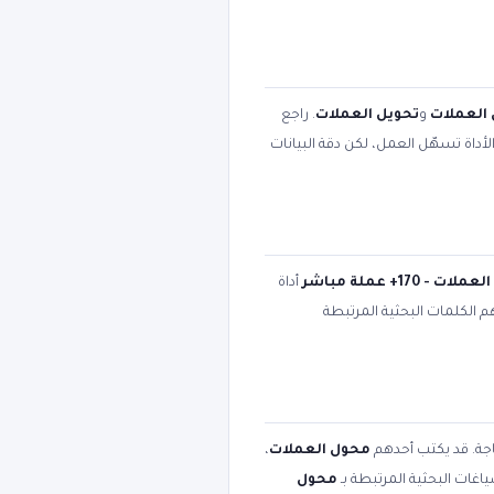
العملات
و
تحويل العملات
. راجع
أداة تسهّل العمل، لكن دقة البيانات
ت - 170+ عملة مباشر
أداة
هم الكلمات البحثية المرتبطة
اجة. قد يكتب أحدهم
محول العملات
،
اغات البحثية المرتبطة بـ
محول