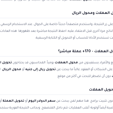
العملات ومحول الريال
زر النتيجة، واستخدم متصفحاً حديثاً خاصة على الجوال. عند الاستخدام الرسمي ل
الناتج مرة أخرى قبل الاعتماد عليه. احفظ النتيجة مباشرة بعد ظهورها. هذه العادا
تستخدم الأداة للحساب أو التحويل أو الكتابة الرسمية.
170+ عملة مباشر؟
 والأفراد يستفيدون من
محول العملات
يومياً. المحاسبون قد يحتاجون
تحويل ا
لى الشيكات أو العقود غالباً ما يبحث عن
تحويل ريال إلى جنيه
أو
محول الريال
. 
دون أن تضطر للبحث في أكثر من موقع.
حويل العملات
 دون تثبيت برامج. هذا مهم لمن يبحث عن
سعر الدولار اليوم
أو
تحويل العملة
أو
صية أيضاً أولوية؛ أغلب العمليات تتم داخل المتصفح. وبجانب النتيجة الفورية ستج