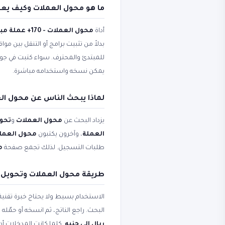
ما هو محول العملات وكيف يع
أداة
محول العملات - 170+ عملة مباشر
بدلاً من تثبيت برامج أو التنقل بين مو
للمبتدئ والمحترف. سواء كتبت في ج
يمكن نسخه واستخدامه مباشرة.
لماذا يبحث الناس عن محول الع
يزداد البحث عن
محول العملات
و
تحوي
العملة
، وآخرون يكتبون
محول العملات - 170+ عم
طلبات التسجيل. لذلك تجمع صفحة
مح
طريقة محول العملات وتحويل
الاستخدام بسيط ولا يحتاج خبرة تقني
البحث. راجع الناتج، ثم انسخه أو حم
ريال إلى جنيه
. كلما كانت المدخلات أد