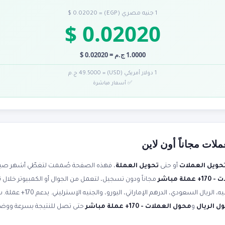
1 جنيه مصري (EGP) = 0.02020 $
0.02020 $
1.0000 ج.م = 0.02020 $
1 دولار أمريكي (USD) = 49.5000 ج.م
✅ أسعار مباشرة
لات مجاناً أون لاين
حويل العملات
أو حتى
تحويل العملة
، فهذه الصفحة صُممت لتغطّي أشهر صياغا
ة مباشر
مجاناً ودون تسجيل، لتعمل من الجوال أو الكمبيوتر خلال 
صرف محدثة لحظياً. حوّل الدولار إلى 
ل الريال
و
محول العملات - 170+ عملة مباشر
حتى تصل للنتيجة بسرعة ووض