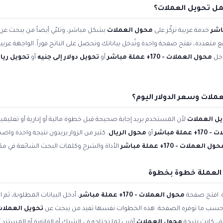
مل تحويل العملات؟
خدمة عربية تركّز على
محول العملات
بشكل مباشر، وتلبّي أيضاً من يبحث عن
اقع متعددة، تفتح صفحة واحدة وتُدخل بياناتك وتحصل على الناتج فوراً. الواجهة عر
وجل
محول العملات - 170+ عملة مباشر
أو
تحويل دولار إلى جنيه
أو
تحويل ريال
ملات وسعر الدولار اليوم؟
ل العملات
لأن المستخدم يريد إجابة صحيحة قبل خطوة مالية أو إدارية أو تعلي
لة مباشر
أو
محول الريال
. كثير من الزوار يريدون نتيجة واحدة واض
ول العملات - 170+ عملة مباشر
الأداة والشرح وكلمات البحث الشائعة في مكا
 العملة خطوة بخطوة
ة. افتح صفحة
محول العملات - 170+ عملة مباشر
، أدخل البيانات المطلوبة، ثم
ّله حسب ما توفره الصفحة. هذه الخطوات نفسها تفيد من يبحث عن
تحويل العملات
ق، كانت نتيجة
محول العملات
أقرب لما تحتاجه في الشيك أو الفاتورة أو المستند 