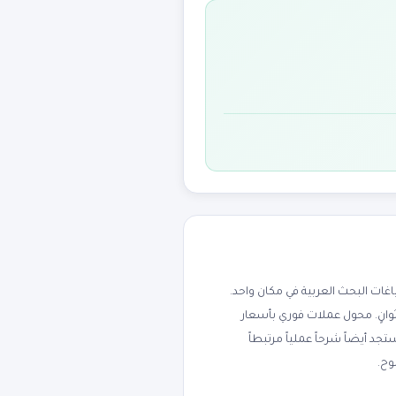
ت البحث العربية في مكان واحد.
ثوانٍ. محول عملات فوري بأسعار
جنيه، الريال السعودي، الدرهم الإماراتي، اليورو، والجنيه الإسترليني. يدعم 170+ عملة. ستجد أيضاً شرحاً عملياً مرتبطاً
وح.