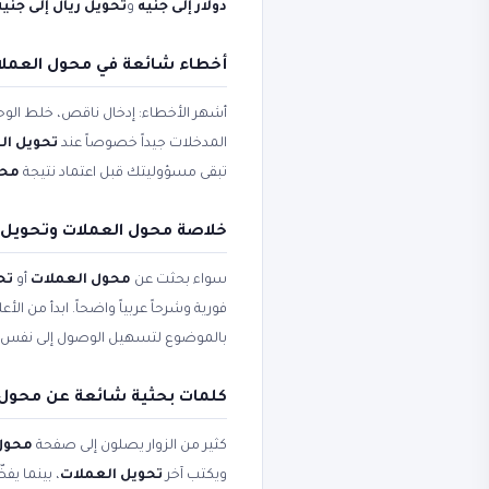
دولار إلى جنيه
و
تحويل ريال إلى جنيه
أخطاء شائعة في محول العملات
أشهر الأخطاء: إدخال ناقص، خلط الوحد
المدخلات جيداً خصوصاً عند
تحويل ال
تبقى مسؤوليتك قبل اعتماد نتيجة
محول ا
خلاصة محول العملات وتحويل ا
سواء بحثت عن
محول العملات
أو
تح
فورية وشرحاً عربياً واضحاً. ابدأ من ال
بالموضوع لتسهيل الوصول إلى نفس 
كلمات بحثية شائعة عن محول 
كثير من الزوار يصلون إلى صفحة
محول العم
ويكتب آخر
تحويل العملات
، بينما ي