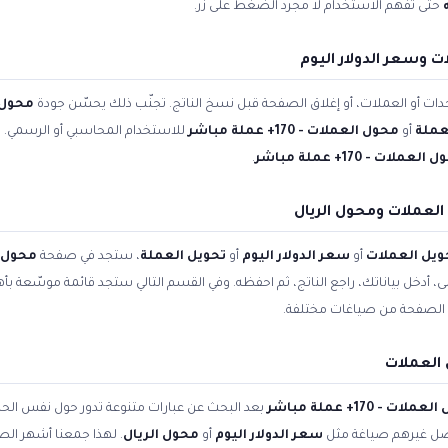
حتى تفهم الاستخدام لا مجرد الضغط على زر.
 وسعر الدولار اليوم
ات أو العملات، أو إغلاق الصفحة قبل نسخ الناتج. تجنّب ذلك يحسّن جودة
محول 
عملة
أو
محول العملات - 170+ عملة مباشر
للاستخدام المحاسبي أو الرسمي. ال
لعملات - 170+ عملة مباشر
.
لعملات ومحول الريال
ويل العملات
أو
سعر الدولار اليوم
أو
تحويل العملة
، ستجد في صفحة
محول العملا
أعلى، أدخل بياناتك، راجع الناتج، ثم احفظه. وفي القسم التالي ستجد قائمة موسّعة بأ
الصفحة من صياغات مختلفة.
العملات
لات - 170+ عملة مباشر
بعد البحث عن عبارات متنوعة تدور حول نفس الح
فضّل غيرهم صياغة مثل
سعر الدولار اليوم
أو
محول الريال
. لهذا جمعنا أشهر الصي