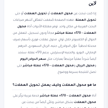
لاين
إذا كنت تبحث عن
محول العملات
أو
تحويل العملات
أو حتى
تحويل العملة
، فهذه الصفحة صُممت لتغطّي أشهر صياغات
البحث العربية في مكان واحد. توفر مملكة الأدوات أداة
محول
العملات - 170+ عملة مباشر
مجاناً ودون تسجيل، لتعمل من
الجوال أو الكمبيوتر خلال ثوانٍ. محول عملات فوري بأسعار صرف
محدثة لحظياً. حوّل الدولار إلى جنيه، الريال السعودي، الدرهم
الإماراتي، اليورو، والجنيه الإسترليني. يدعم 170+ عملة. ستجد
أيضاً شرحاً عملياً مرتبطاً بعبارات مثل
سعر الدولار اليوم
و
محول الريال
و
محول العملات - 170+ عملة مباشر
حتى
تصل للنتيجة بسرعة ووضوح.
ما هو محول العملات وكيف يعمل تحويل العملات؟
أداة
محول العملات - 170+ عملة مباشر
خدمة عربية تركّز على
محول العملات
بشكل مباشر، وتلبّي أيضاً من يبحث عن