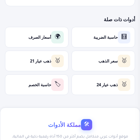
أدوات ذات صلة
حاسبة الضريبة
أسعار الصرف
🌍
🧮
سعر الذهب
ذهب عيار 21
🥇
🥇
ذهب عيار 24
حاسبة الخصم
🏷️
🥇
مملكة الأدوات
🛠
موقع أدوات عربي متكامل يضم أكثر من 150 أداة رقمية ذكية في المالية،