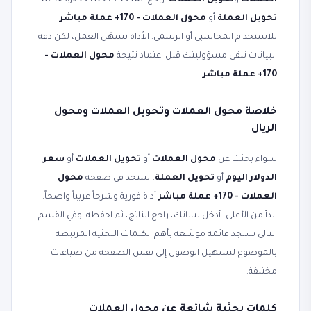
العملات
و
تحويل العملات
. راجع المدخلات جيداً خصوصاً عند
تحويل العملة
أو
محول العملات - 170+ عملة مباشر
للاستخدام المحاسبي أو الرسمي. الأداة تسهّل العمل، لكن دقة
البيانات تبقى مسؤوليتك قبل اعتماد نتيجة
محول العملات -
170+ عملة مباشر
.
خلاصة محول العملات وتحويل العملات ومحول
الريال
سواء بحثت عن
محول العملات
أو
تحويل العملات
أو
سعر
الدولار اليوم
أو
تحويل العملة
، ستجد في صفحة
محول
العملات - 170+ عملة مباشر
أداة فورية وشرحاً عربياً واضحاً.
ابدأ من الأعلى، أدخل بياناتك، راجع الناتج، ثم احفظه. وفي القسم
التالي ستجد قائمة موسّعة بأهم الكلمات البحثية المرتبطة
بالموضوع لتسهيل الوصول إلى نفس الصفحة من صياغات
مختلفة.
كلمات بحثية شائعة عن محول العملات