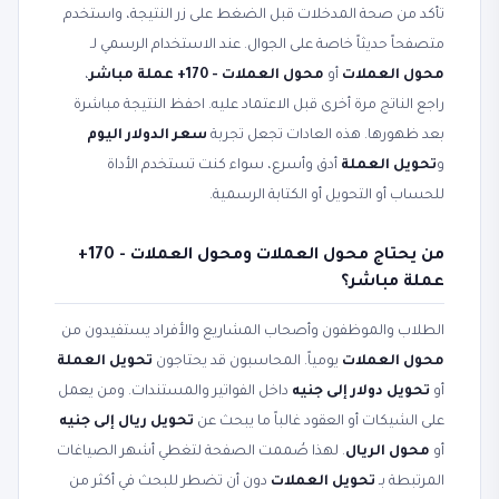
تأكد من صحة المدخلات قبل الضغط على زر النتيجة، واستخدم
متصفحاً حديثاً خاصة على الجوال. عند الاستخدام الرسمي لـ
محول العملات
أو
محول العملات - 170+ عملة مباشر
،
راجع الناتج مرة أخرى قبل الاعتماد عليه. احفظ النتيجة مباشرة
بعد ظهورها. هذه العادات تجعل تجربة
سعر الدولار اليوم
و
تحويل العملة
أدق وأسرع، سواء كنت تستخدم الأداة
للحساب أو التحويل أو الكتابة الرسمية.
من يحتاج محول العملات ومحول العملات - 170+
عملة مباشر؟
الطلاب والموظفون وأصحاب المشاريع والأفراد يستفيدون من
محول العملات
يومياً. المحاسبون قد يحتاجون
تحويل العملة
أو
تحويل دولار إلى جنيه
داخل الفواتير والمستندات. ومن يعمل
على الشيكات أو العقود غالباً ما يبحث عن
تحويل ريال إلى جنيه
أو
محول الريال
. لهذا صُممت الصفحة لتغطي أشهر الصياغات
المرتبطة بـ
تحويل العملات
دون أن تضطر للبحث في أكثر من