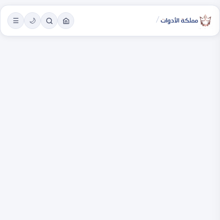
/
☰
🌙