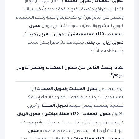
تحويل العملات
و
تحويل العملة
. بدلاً من تثبيت برامج أو
التنقل بين مواقع متعددة، تفتح صفحة واحدة وتُدخل بياناتك
وتحصل على الناتج فوراً. الواجهة عربية واضحة وتدعم الاستخدام
اليومي للمبتدئ والمحترف. سواء كتبت في جوجل
محول
العملات - 170+ عملة مباشر
أو
تحويل دولار إلى جنيه
أو
تحويل ريال إلى جنيه
، ستجد هنا حلاً جاهزاً يمكن نسخه
واستخدامه مباشرة.
لماذا يبحث الناس عن محول العملات وسعر الدولار
اليوم؟
يزداد البحث عن
محول العملات
و
تحويل العملات
لأن
المستخدم يريد إجابة صحيحة قبل خطوة مالية أو إدارية أو
تعليمية. بعضهم يفضّل صياغة
تحويل العملة
، وآخرون
يكتبون
محول العملات - 170+ عملة مباشر
أو
محول الريال
.
كثير من الزوار يريدون نتيجة واحدة واضحة دون مواقع مزدحمة
بالإعلانات أو طلبات التسجيل. لذلك تجمع صفحة
محول