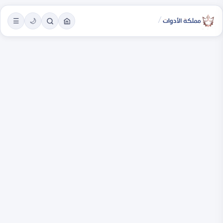
/
☰
🌙