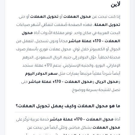
لاين
إذا كنت تبحث عن
محول العملات
أو
تحويل العملات
أو حتى
تحويل العملة
، فهذه الصفحة صُممت لتغطّي أشهر صياغات
البحث العربية في مكان واحد. توفر مملكة الأدوات أداة
محول
العملات - 170+ عملة مباشر
مجاناً ودون تسجيل، لتعمل من
الجوال أو الكمبيوتر خلال ثوانٍ. محول عملات فوري بأسعار صرف
محدثة لحظياً. حوّل الدولار إلى جنيه، الريال السعودي، الدرهم
الإماراتي، اليورو، والجنيه الإسترليني. يدعم 170+ عملة. ستجد
أيضاً شرحاً عملياً مرتبطاً بعبارات مثل
سعر الدولار اليوم
و
محول الريال
و
محول العملات - 170+ عملة مباشر
حتى
تصل للنتيجة بسرعة ووضوح.
ما هو محول العملات وكيف يعمل تحويل العملات؟
أداة
محول العملات - 170+ عملة مباشر
خدمة عربية تركّز على
محول العملات
بشكل مباشر، وتلبّي أيضاً من يبحث عن