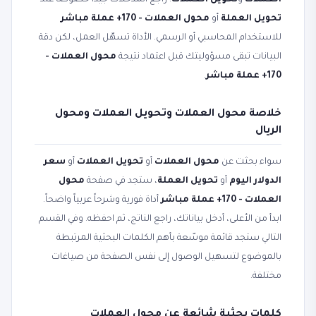
العملات
و
تحويل العملات
. راجع المدخلات جيداً خصوصاً عند
تحويل العملة
أو
محول العملات - 170+ عملة مباشر
للاستخدام المحاسبي أو الرسمي. الأداة تسهّل العمل، لكن دقة
البيانات تبقى مسؤوليتك قبل اعتماد نتيجة
محول العملات -
170+ عملة مباشر
.
خلاصة محول العملات وتحويل العملات ومحول
الريال
سواء بحثت عن
محول العملات
أو
تحويل العملات
أو
سعر
الدولار اليوم
أو
تحويل العملة
، ستجد في صفحة
محول
العملات - 170+ عملة مباشر
أداة فورية وشرحاً عربياً واضحاً.
ابدأ من الأعلى، أدخل بياناتك، راجع الناتج، ثم احفظه. وفي القسم
التالي ستجد قائمة موسّعة بأهم الكلمات البحثية المرتبطة
بالموضوع لتسهيل الوصول إلى نفس الصفحة من صياغات
مختلفة.
كلمات بحثية شائعة عن محول العملات