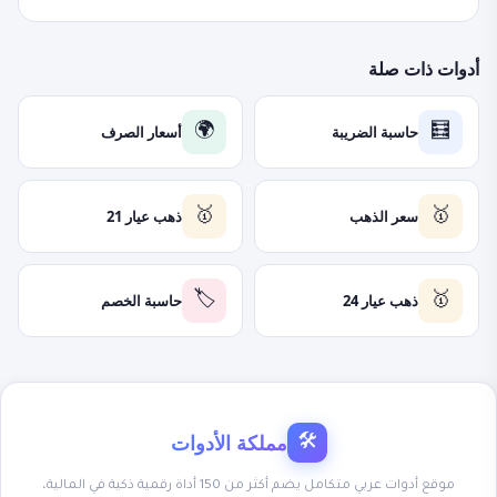
أدوات ذات صلة
حاسبة الضريبة
أسعار الصرف
🌍
🧮
سعر الذهب
ذهب عيار 21
🥇
🥇
ذهب عيار 24
حاسبة الخصم
🏷️
🥇
مملكة الأدوات
🛠
موقع أدوات عربي متكامل يضم أكثر من 150 أداة رقمية ذكية في المالية،