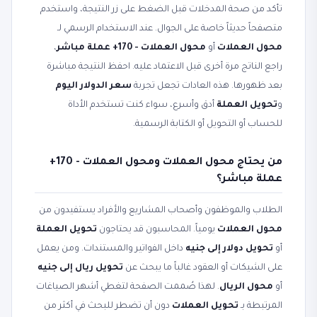
تأكد من صحة المدخلات قبل الضغط على زر النتيجة، واستخدم
متصفحاً حديثاً خاصة على الجوال. عند الاستخدام الرسمي لـ
محول العملات
أو
محول العملات - 170+ عملة مباشر
،
راجع الناتج مرة أخرى قبل الاعتماد عليه. احفظ النتيجة مباشرة
بعد ظهورها. هذه العادات تجعل تجربة
سعر الدولار اليوم
و
تحويل العملة
أدق وأسرع، سواء كنت تستخدم الأداة
للحساب أو التحويل أو الكتابة الرسمية.
من يحتاج محول العملات ومحول العملات - 170+
عملة مباشر؟
الطلاب والموظفون وأصحاب المشاريع والأفراد يستفيدون من
محول العملات
يومياً. المحاسبون قد يحتاجون
تحويل العملة
أو
تحويل دولار إلى جنيه
داخل الفواتير والمستندات. ومن يعمل
على الشيكات أو العقود غالباً ما يبحث عن
تحويل ريال إلى جنيه
أو
محول الريال
. لهذا صُممت الصفحة لتغطي أشهر الصياغات
المرتبطة بـ
تحويل العملات
دون أن تضطر للبحث في أكثر من