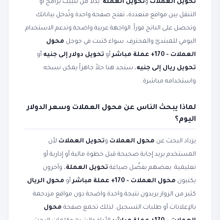
تحويل العملات
و
تحويل العملة
. بدلاً من تثبيت برامج أو
التنقل بين مواقع متعددة، تفتح صفحة واحدة وتُدخل بياناتك
وتحصل على الناتج فوراً. الواجهة عربية واضحة وتدعم الاستخدام
اليومي للمبتدئ والمحترف. سواء كتبت في جوجل
محول
العملات - 170+ عملة مباشر
أو
تحويل دولار إلى جنيه
أو
تحويل ريال إلى جنيه
، ستجد هنا حلاً جاهزاً يمكن نسخه
واستخدامه مباشرة.
لماذا يبحث الناس عن محول العملات وسعر الدولار
اليوم؟
يزداد البحث عن
محول العملات
و
تحويل العملات
لأن
المستخدم يريد إجابة صحيحة قبل خطوة مالية أو إدارية أو
تعليمية. بعضهم يفضّل صياغة
تحويل العملة
، وآخرون
يكتبون
محول العملات - 170+ عملة مباشر
أو
محول الريال
.
كثير من الزوار يريدون نتيجة واحدة واضحة دون مواقع مزدحمة
بالإعلانات أو طلبات التسجيل. لذلك تجمع صفحة
محول