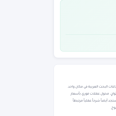
ت البحث العربية في مكان واحد.
ثوانٍ. محول عملات فوري بأسعار
جنيه، الريال السعودي، الدرهم الإماراتي، اليورو، والجنيه الإسترليني. يدعم 170+ عملة. ستجد أيضاً شرحاً عملياً مرتبطاً
وح.