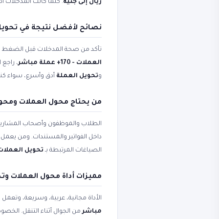
ريال إلى جنيه
. كلما كانت المدخلات أد
نصائح لأفضل نتيجة في تحويل 
تأكد من صحة المدخلات قبل الضغط على 
العملات - 170+ عملة مباشر
، راجع 
و
تحويل العملة
أدق وأسرع، سواء كنت 
من يحتاج محول العملات ومحول العملات - 
الطلاب والموظفون وأصحاب المشاريع
داخل الفواتير والمستندات. ومن يعمل ع
الصياغات المرتبطة بـ
تحويل العملات
مميزات أداة محول العملات وت
الأداة مجانية، عربية، وسريعة، وتعمل
مباشر
من الجوال أثناء التنقل. الخصو