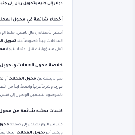
دولار إلى جنيه
و
تحويل ريال إلى جنيه
أخطاء شائعة في محول العملات
أشهر الأخطاء: إدخال ناقص، خلط الوحد
المدخلات جيداً خصوصاً عند
تحويل ال
تبقى مسؤوليتك قبل اعتماد نتيجة
محول ا
خلاصة محول العملات وتحويل ا
سواء بحثت عن
محول العملات
أو
تح
فورية وشرحاً عربياً واضحاً. ابدأ من ال
بالموضوع لتسهيل الوصول إلى نفس 
كلمات بحثية شائعة عن محول 
كثير من الزوار يصلون إلى صفحة
محول العم
ويكتب آخر
تحويل العملات
، بينما ي