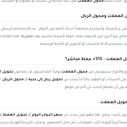
ق، كانت نتيجة
محول العملات
أقرب لما تحتاجه في الشيك أو الفاتورة أو المستند 
العملات ومحول الريال
زر النتيجة، واستخدم متصفحاً حديثاً خاصة على الجوال. عند الاستخدام الرسمي ل
الناتج مرة أخرى قبل الاعتماد عليه. احفظ النتيجة مباشرة بعد ظهورها. هذه العادا
تستخدم الأداة للحساب أو التحويل أو الكتابة الرسمية.
170+ عملة مباشر؟
 والأفراد يستفيدون من
محول العملات
يومياً. المحاسبون قد يحتاجون
تحويل ا
لى الشيكات أو العقود غالباً ما يبحث عن
تحويل ريال إلى جنيه
أو
محول الريال
. 
دون أن تضطر للبحث في أكثر من موقع.
حويل العملات
 دون تثبيت برامج. هذا مهم لمن يبحث عن
سعر الدولار اليوم
أو
تحويل العملة
أو
صية أيضاً أولوية؛ أغلب العمليات تتم داخل المتصفح. وبجانب النتيجة الفورية ستج