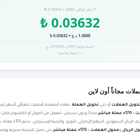
1 دينار عراقي (IQD) = 0.03632 ₺
0.03632 ₺
1.0000 د.ع = 0.03632 ₺
1 ليرة تركية (TRY) = 27.5353 د.ع
✅ أسعار مباشرة
لات مجاناً أون لاين
حويل العملات
أو حتى
تحويل العملة
، فهذه الصفحة صُممت لتغطّي أشهر صياغا
ة مباشر
مجاناً ودون تسجيل، لتعمل من الجوال أو الكمبيوتر خلال 
صرف محدثة لحظياً. حوّل الدولار إلى 
ل الريال
و
محول العملات - 170+ عملة مباشر
حتى تصل للنتيجة بسرعة ووض