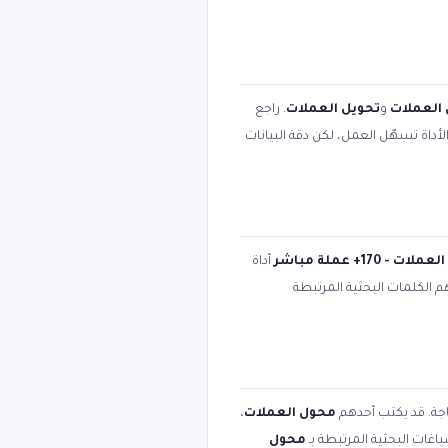
العملات
و
تحويل العملات
. راجع
أداة تسهّل العمل، لكن دقة البيانات
ت - 170+ عملة مباشر
أداة
هم الكلمات البحثية المرتبطة
اجة. قد يكتب أحدهم
محول العملات
،
اغات البحثية المرتبطة بـ
محول