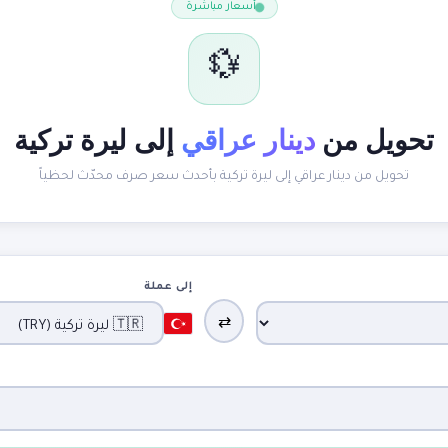
أسعار مباشرة
💱
تحويل من
دينار عراقي
إلى ليرة تركية
تحويل من دينار عراقي إلى ليرة تركية بأحدث سعر صرف محدّث لحظياً
إلى عملة
⇄