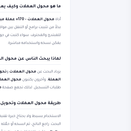
ما هو محول العملات وكيف يع
أداة
محول العملات - 170+ عملة مباشر
بدلاً من تثبيت برامج أو التنقل بين مو
للمبتدئ والمحترف. سواء كتبت في ج
يمكن نسخه واستخدامه مباشرة.
لماذا يبحث الناس عن محول الع
يزداد البحث عن
محول العملات
و
تحوي
العملة
، وآخرون يكتبون
محول العملات - 170+ عم
طلبات التسجيل. لذلك تجمع صفحة
مح
طريقة محول العملات وتحويل
الاستخدام بسيط ولا يحتاج خبرة تقني
البحث. راجع الناتج، ثم انسخه أو حم