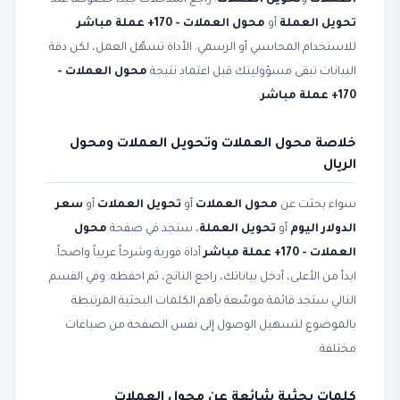
العملات
و
تحويل العملات
. راجع المدخلات جيداً خصوصاً عند
تحويل العملة
أو
محول العملات - 170+ عملة مباشر
للاستخدام المحاسبي أو الرسمي. الأداة تسهّل العمل، لكن دقة
البيانات تبقى مسؤوليتك قبل اعتماد نتيجة
محول العملات -
170+ عملة مباشر
.
خلاصة محول العملات وتحويل العملات ومحول
الريال
سواء بحثت عن
محول العملات
أو
تحويل العملات
أو
سعر
الدولار اليوم
أو
تحويل العملة
، ستجد في صفحة
محول
العملات - 170+ عملة مباشر
أداة فورية وشرحاً عربياً واضحاً.
ابدأ من الأعلى، أدخل بياناتك، راجع الناتج، ثم احفظه. وفي القسم
التالي ستجد قائمة موسّعة بأهم الكلمات البحثية المرتبطة
بالموضوع لتسهيل الوصول إلى نفس الصفحة من صياغات
مختلفة.
كلمات بحثية شائعة عن محول العملات