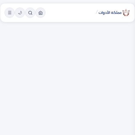
/
☰
🌙