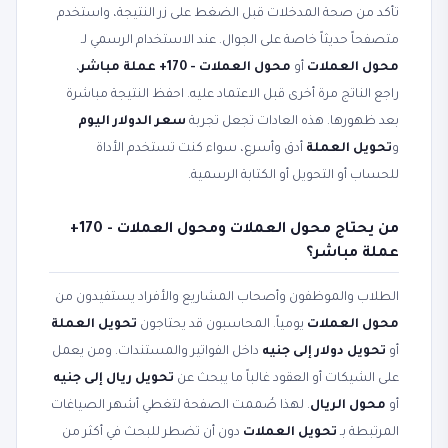
تأكد من صحة المدخلات قبل الضغط على زر النتيجة، واستخدم
متصفحاً حديثاً خاصة على الجوال. عند الاستخدام الرسمي لـ
محول العملات
أو
محول العملات - 170+ عملة مباشر
،
راجع الناتج مرة أخرى قبل الاعتماد عليه. احفظ النتيجة مباشرة
بعد ظهورها. هذه العادات تجعل تجربة
سعر الدولار اليوم
و
تحويل العملة
أدق وأسرع، سواء كنت تستخدم الأداة
للحساب أو التحويل أو الكتابة الرسمية.
من يحتاج محول العملات ومحول العملات - 170+
عملة مباشر؟
الطلاب والموظفون وأصحاب المشاريع والأفراد يستفيدون من
محول العملات
يومياً. المحاسبون قد يحتاجون
تحويل العملة
أو
تحويل دولار إلى جنيه
داخل الفواتير والمستندات. ومن يعمل
على الشيكات أو العقود غالباً ما يبحث عن
تحويل ريال إلى جنيه
أو
محول الريال
. لهذا صُممت الصفحة لتغطي أشهر الصياغات
المرتبطة بـ
تحويل العملات
دون أن تضطر للبحث في أكثر من