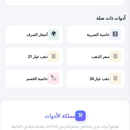
أدوات ذات صلة
حاسبة الضريبة
أسعار الصرف
🌍
🧮
سعر الذهب
ذهب عيار 21
🥇
🥇
ذهب عيار 24
حاسبة الخصم
🏷️
🥇
مملكة الأدوات
🛠
موقع أدوات عربي متكامل يضم أكثر من 150 أداة رقمية ذكية في المالية،