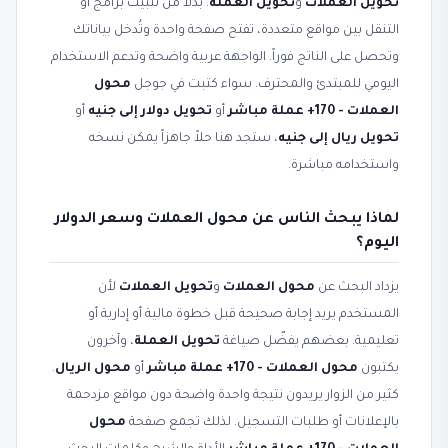
تحويل العملات
و
تحويل العملة
. بدلاً من تثبيت برامج أو
التنقل بين مواقع متعددة، تفتح صفحة واحدة وتُدخل بياناتك
وتحصل على الناتج فوراً. الواجهة عربية واضحة وتدعم الاستخدام
اليومي للمبتدئ والمحترف. سواء كتبت في جوجل
محول
العملات - 170+ عملة مباشر
أو
تحويل دولار إلى جنيه
أو
تحويل ريال إلى جنيه
، ستجد هنا حلاً جاهزاً يمكن نسخه
واستخدامه مباشرة.
لماذا يبحث الناس عن محول العملات وسعر الدولار
اليوم؟
يزداد البحث عن
محول العملات
و
تحويل العملات
لأن
المستخدم يريد إجابة صحيحة قبل خطوة مالية أو إدارية أو
تعليمية. بعضهم يفضّل صياغة
تحويل العملة
، وآخرون
يكتبون
محول العملات - 170+ عملة مباشر
أو
محول الريال
.
كثير من الزوار يريدون نتيجة واحدة واضحة دون مواقع مزدحمة
بالإعلانات أو طلبات التسجيل. لذلك تجمع صفحة
محول