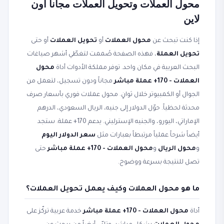
محول العملات وتحويل العملات مجاناً أون
لاين
إذا كنت تبحث عن
محول العملات
أو
تحويل العملات
أو حتى
تحويل العملة
، فهذه الصفحة صُممت لتغطّي أشهر صياغات
البحث العربية في مكان واحد. توفر مملكة الأدوات أداة
محول
العملات - 170+ عملة مباشر
مجاناً ودون تسجيل، لتعمل من
الجوال أو الكمبيوتر خلال ثوانٍ. محول عملات فوري بأسعار صرف
محدثة لحظياً. حوّل الدولار إلى جنيه، الريال السعودي، الدرهم
الإماراتي، اليورو، والجنيه الإسترليني. يدعم 170+ عملة. ستجد
أيضاً شرحاً عملياً مرتبطاً بعبارات مثل
سعر الدولار اليوم
و
محول الريال
و
محول العملات - 170+ عملة مباشر
حتى
تصل للنتيجة بسرعة ووضوح.
ما هو محول العملات وكيف يعمل تحويل العملات؟
أداة
محول العملات - 170+ عملة مباشر
خدمة عربية تركّز على