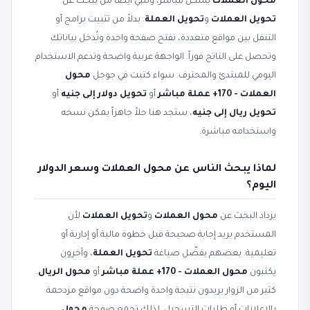
محول العملات
بشكل مباشر، وتلبّي أيضاً من يبحث عن
تحويل العملات
و
تحويل العملة
. بدلاً من تثبيت برامج أو
التنقل بين مواقع متعددة، تفتح صفحة واحدة وتُدخل بياناتك
وتحصل على الناتج فوراً. الواجهة عربية واضحة وتدعم الاستخدام
اليومي للمبتدئ والمحترف. سواء كتبت في جوجل
محول
العملات - 170+ عملة مباشر
أو
تحويل دولار إلى جنيه
أو
تحويل ريال إلى جنيه
، ستجد هنا حلاً جاهزاً يمكن نسخه
واستخدامه مباشرة.
لماذا يبحث الناس عن محول العملات وسعر الدولار
اليوم؟
يزداد البحث عن
محول العملات
و
تحويل العملات
لأن
المستخدم يريد إجابة صحيحة قبل خطوة مالية أو إدارية أو
تعليمية. بعضهم يفضّل صياغة
تحويل العملة
، وآخرون
يكتبون
محول العملات - 170+ عملة مباشر
أو
محول الريال
.
كثير من الزوار يريدون نتيجة واحدة واضحة دون مواقع مزدحمة