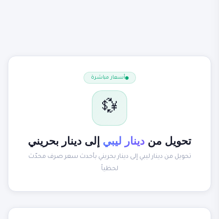
أسعار مباشرة
💱
تحويل من
دينار ليبي
إلى دينار بحريني
تحويل من دينار ليبي إلى دينار بحريني بأحدث سعر صرف محدّث
لحظياً