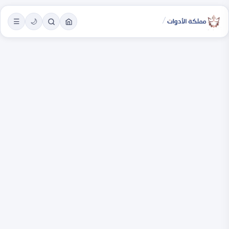
/
☰
🌙