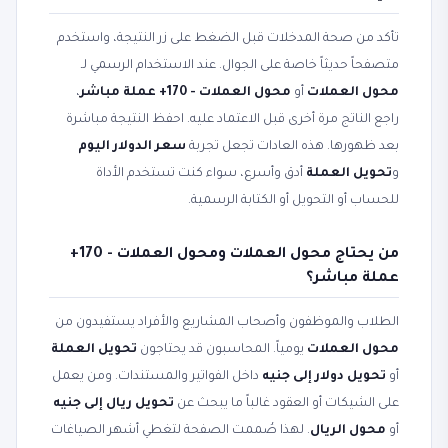
تأكد من صحة المدخلات قبل الضغط على زر النتيجة، واستخدم
متصفحاً حديثاً خاصة على الجوال. عند الاستخدام الرسمي لـ
محول العملات
أو
محول العملات - 170+ عملة مباشر
،
راجع الناتج مرة أخرى قبل الاعتماد عليه. احفظ النتيجة مباشرة
بعد ظهورها. هذه العادات تجعل تجربة
سعر الدولار اليوم
و
تحويل العملة
أدق وأسرع، سواء كنت تستخدم الأداة
للحساب أو التحويل أو الكتابة الرسمية.
من يحتاج محول العملات ومحول العملات - 170+
عملة مباشر؟
الطلاب والموظفون وأصحاب المشاريع والأفراد يستفيدون من
محول العملات
يومياً. المحاسبون قد يحتاجون
تحويل العملة
أو
تحويل دولار إلى جنيه
داخل الفواتير والمستندات. ومن يعمل
على الشيكات أو العقود غالباً ما يبحث عن
تحويل ريال إلى جنيه
أو
محول الريال
. لهذا صُممت الصفحة لتغطي أشهر الصياغات