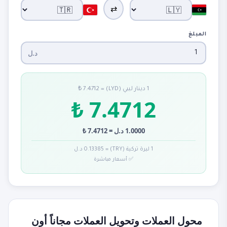
⇄
المبلغ
د.ل
1 دينار ليبي (LYD) = 7.4712 ₺
7.4712 ₺
1.0000 د.ل = 7.4712 ₺
1 ليرة تركية (TRY) = 0.13385 د.ل
✅ أسعار مباشرة
محول العملات وتحويل العملات مجاناً أون