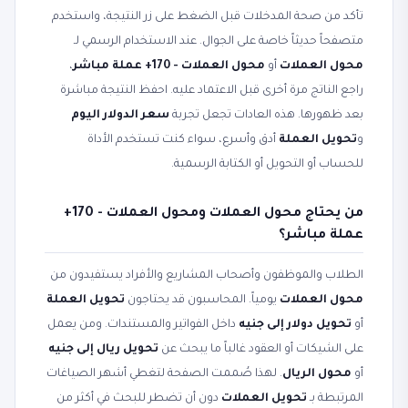
تأكد من صحة المدخلات قبل الضغط على زر النتيجة، واستخدم
متصفحاً حديثاً خاصة على الجوال. عند الاستخدام الرسمي لـ
محول العملات
أو
محول العملات - 170+ عملة مباشر
،
راجع الناتج مرة أخرى قبل الاعتماد عليه. احفظ النتيجة مباشرة
بعد ظهورها. هذه العادات تجعل تجربة
سعر الدولار اليوم
و
تحويل العملة
أدق وأسرع، سواء كنت تستخدم الأداة
للحساب أو التحويل أو الكتابة الرسمية.
من يحتاج محول العملات ومحول العملات - 170+
عملة مباشر؟
الطلاب والموظفون وأصحاب المشاريع والأفراد يستفيدون من
محول العملات
يومياً. المحاسبون قد يحتاجون
تحويل العملة
أو
تحويل دولار إلى جنيه
داخل الفواتير والمستندات. ومن يعمل
على الشيكات أو العقود غالباً ما يبحث عن
تحويل ريال إلى جنيه
أو
محول الريال
. لهذا صُممت الصفحة لتغطي أشهر الصياغات
المرتبطة بـ
تحويل العملات
دون أن تضطر للبحث في أكثر من