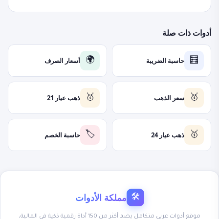
أدوات ذات صلة
حاسبة الضريبة
أسعار الصرف
🌍
🧮
سعر الذهب
ذهب عيار 21
🥇
🥇
ذهب عيار 24
حاسبة الخصم
🏷️
🥇
مملكة الأدوات
🛠
موقع أدوات عربي متكامل يضم أكثر من 150 أداة رقمية ذكية في المالية،