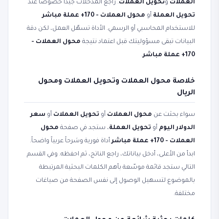
العملات
و
تحويل العملات
. راجع المدخلات جيداً خصوصاً عند
تحويل العملة
أو
محول العملات - 170+ عملة مباشر
للاستخدام المحاسبي أو الرسمي. الأداة تسهّل العمل، لكن دقة
البيانات تبقى مسؤوليتك قبل اعتماد نتيجة
محول العملات -
170+ عملة مباشر
.
خلاصة محول العملات وتحويل العملات ومحول
الريال
سواء بحثت عن
محول العملات
أو
تحويل العملات
أو
سعر
الدولار اليوم
أو
تحويل العملة
، ستجد في صفحة
محول
العملات - 170+ عملة مباشر
أداة فورية وشرحاً عربياً واضحاً.
ابدأ من الأعلى، أدخل بياناتك، راجع الناتج، ثم احفظه. وفي القسم
التالي ستجد قائمة موسّعة بأهم الكلمات البحثية المرتبطة
بالموضوع لتسهيل الوصول إلى نفس الصفحة من صياغات
مختلفة.