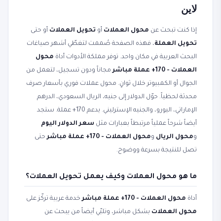
لاين
إذا كنت تبحث عن
محول العملات
أو
تحويل العملات
أو حتى
تحويل العملة
، فهذه الصفحة صُممت لتغطّي أشهر صياغات
البحث العربية في مكان واحد. توفر مملكة الأدوات أداة
محول
العملات - 170+ عملة مباشر
مجاناً ودون تسجيل، لتعمل من
الجوال أو الكمبيوتر خلال ثوانٍ. محول عملات فوري بأسعار صرف
محدثة لحظياً. حوّل الدولار إلى جنيه، الريال السعودي، الدرهم
الإماراتي، اليورو، والجنيه الإسترليني. يدعم 170+ عملة. ستجد
أيضاً شرحاً عملياً مرتبطاً بعبارات مثل
سعر الدولار اليوم
و
محول الريال
و
محول العملات - 170+ عملة مباشر
حتى
تصل للنتيجة بسرعة ووضوح.
ما هو محول العملات وكيف يعمل تحويل العملات؟
أداة
محول العملات - 170+ عملة مباشر
خدمة عربية تركّز على
محول العملات
بشكل مباشر، وتلبّي أيضاً من يبحث عن