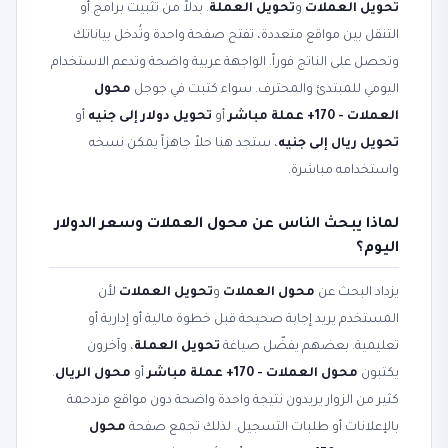
تحويل العملات
و
تحويل العملة
. بدلاً من تثبيت برامج أو
التنقل بين مواقع متعددة، تفتح صفحة واحدة وتُدخل بياناتك
وتحصل على الناتج فوراً. الواجهة عربية واضحة وتدعم الاستخدام
اليومي للمبتدئ والمحترف. سواء كتبت في جوجل
محول
العملات - 170+ عملة مباشر
أو
تحويل دولار إلى جنيه
أو
تحويل ريال إلى جنيه
، ستجد هنا حلاً جاهزاً يمكن نسخه
واستخدامه مباشرة.
لماذا يبحث الناس عن محول العملات وسعر الدولار
اليوم؟
يزداد البحث عن
محول العملات
و
تحويل العملات
لأن
المستخدم يريد إجابة صحيحة قبل خطوة مالية أو إدارية أو
تعليمية. بعضهم يفضّل صياغة
تحويل العملة
، وآخرون
يكتبون
محول العملات - 170+ عملة مباشر
أو
محول الريال
.
كثير من الزوار يريدون نتيجة واحدة واضحة دون مواقع مزدحمة
بالإعلانات أو طلبات التسجيل. لذلك تجمع صفحة
محول