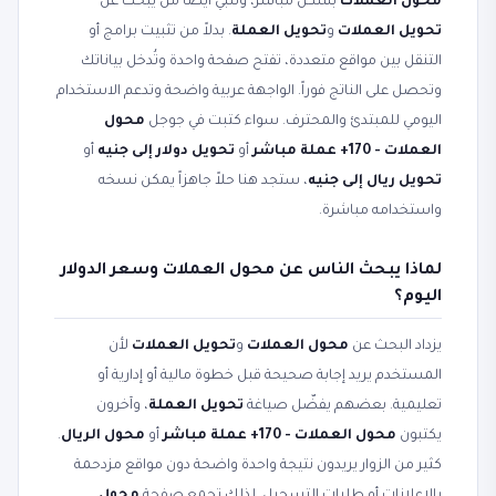
محول العملات
بشكل مباشر، وتلبّي أيضاً من يبحث عن
تحويل العملات
و
تحويل العملة
. بدلاً من تثبيت برامج أو
التنقل بين مواقع متعددة، تفتح صفحة واحدة وتُدخل بياناتك
وتحصل على الناتج فوراً. الواجهة عربية واضحة وتدعم الاستخدام
اليومي للمبتدئ والمحترف. سواء كتبت في جوجل
محول
العملات - 170+ عملة مباشر
أو
تحويل دولار إلى جنيه
أو
تحويل ريال إلى جنيه
، ستجد هنا حلاً جاهزاً يمكن نسخه
واستخدامه مباشرة.
لماذا يبحث الناس عن محول العملات وسعر الدولار
اليوم؟
يزداد البحث عن
محول العملات
و
تحويل العملات
لأن
المستخدم يريد إجابة صحيحة قبل خطوة مالية أو إدارية أو
تعليمية. بعضهم يفضّل صياغة
تحويل العملة
، وآخرون
يكتبون
محول العملات - 170+ عملة مباشر
أو
محول الريال
.
كثير من الزوار يريدون نتيجة واحدة واضحة دون مواقع مزدحمة