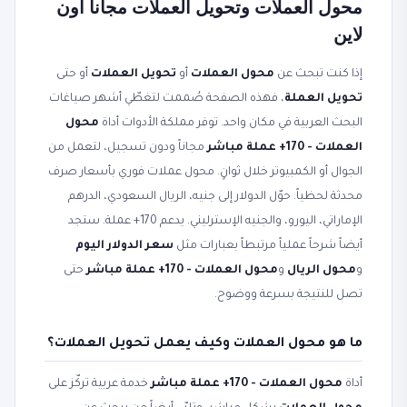
محول العملات وتحويل العملات مجاناً أون
لاين
إذا كنت تبحث عن
محول العملات
أو
تحويل العملات
أو حتى
تحويل العملة
، فهذه الصفحة صُممت لتغطّي أشهر صياغات
البحث العربية في مكان واحد. توفر مملكة الأدوات أداة
محول
العملات - 170+ عملة مباشر
مجاناً ودون تسجيل، لتعمل من
الجوال أو الكمبيوتر خلال ثوانٍ. محول عملات فوري بأسعار صرف
محدثة لحظياً. حوّل الدولار إلى جنيه، الريال السعودي، الدرهم
الإماراتي، اليورو، والجنيه الإسترليني. يدعم 170+ عملة. ستجد
أيضاً شرحاً عملياً مرتبطاً بعبارات مثل
سعر الدولار اليوم
و
محول الريال
و
محول العملات - 170+ عملة مباشر
حتى
تصل للنتيجة بسرعة ووضوح.
ما هو محول العملات وكيف يعمل تحويل العملات؟
أداة
محول العملات - 170+ عملة مباشر
خدمة عربية تركّز على