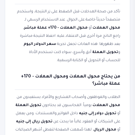
تأكد من صحة المدخلات قبل الضغط على زر النتيجة، واستخدم
متصفحاً حديثاً خاصة على الجوال. عند الاستخدام الرسمي لـ
محول العملات
أو
محول العملات - 170+ عملة مباشر
،
راجع الناتج مرة أخرى قبل الاعتماد عليه. احفظ النتيجة مباشرة
بعد ظهورها. هذه العادات تجعل تجربة
سعر الدولار اليوم
و
تحويل العملة
أدق وأسرع، سواء كنت تستخدم الأداة
للحساب أو التحويل أو الكتابة الرسمية.
من يحتاج محول العملات ومحول العملات - 170+
عملة مباشر؟
الطلاب والموظفون وأصحاب المشاريع والأفراد يستفيدون من
محول العملات
يومياً. المحاسبون قد يحتاجون
تحويل العملة
أو
تحويل دولار إلى جنيه
داخل الفواتير والمستندات. ومن يعمل
على الشيكات أو العقود غالباً ما يبحث عن
تحويل ريال إلى جنيه
أو
محول الريال
. لهذا صُممت الصفحة لتغطي أشهر الصياغات