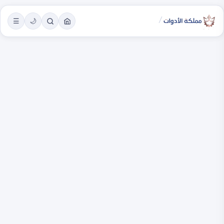
/
☰
🌙