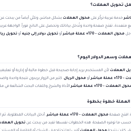
مل تحويل العملات؟
خدمة عربية تركّز على
محول العملات
بشكل مباشر، وتلبّي أيضاً من يبحث عن
اقع متعددة، تفتح صفحة واحدة وتُدخل بياناتك وتحصل على الناتج فوراً. الواجهة عر
وجل
محول العملات - 170+ عملة مباشر
أو
تحويل دولار إلى جنيه
أو
تحويل ريال
ملات وسعر الدولار اليوم؟
ل العملات
لأن المستخدم يريد إجابة صحيحة قبل خطوة مالية أو إدارية أو تعلي
لة مباشر
أو
محول الريال
. كثير من الزوار يريدون نتيجة واحدة واض
ول العملات - 170+ عملة مباشر
الأداة والشرح وكلمات البحث الشائعة في مكا
 العملة خطوة بخطوة
ة. افتح صفحة
محول العملات - 170+ عملة مباشر
، أدخل البيانات المطلوبة، ثم
ّله حسب ما توفره الصفحة. هذه الخطوات نفسها تفيد من يبحث عن
تحويل العملات
ق، كانت نتيجة
محول العملات
أقرب لما تحتاجه في الشيك أو الفاتورة أو المستند 