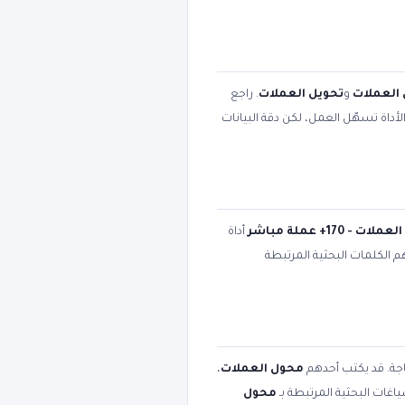
العملات
و
تحويل العملات
. راجع
أداة تسهّل العمل، لكن دقة البيانات
ت - 170+ عملة مباشر
أداة
هم الكلمات البحثية المرتبطة
اجة. قد يكتب أحدهم
محول العملات
،
اغات البحثية المرتبطة بـ
محول