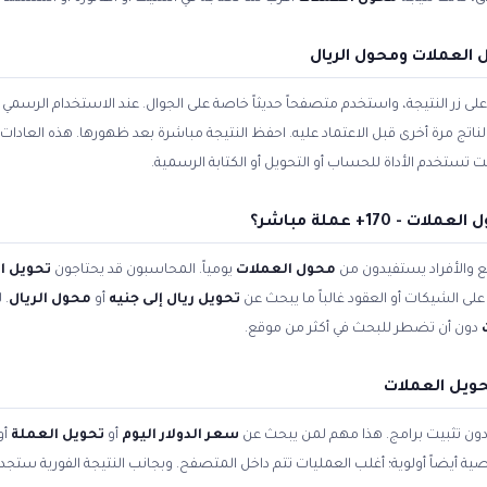
العملات ومحول الريال
زر النتيجة، واستخدم متصفحاً حديثاً خاصة على الجوال. عند الاستخدام الرسمي ل
الناتج مرة أخرى قبل الاعتماد عليه. احفظ النتيجة مباشرة بعد ظهورها. هذه العادا
تستخدم الأداة للحساب أو التحويل أو الكتابة الرسمية.
170+ عملة مباشر؟
 والأفراد يستفيدون من
محول العملات
يومياً. المحاسبون قد يحتاجون
تحويل ا
لى الشيكات أو العقود غالباً ما يبحث عن
تحويل ريال إلى جنيه
أو
محول الريال
. 
دون أن تضطر للبحث في أكثر من موقع.
حويل العملات
 دون تثبيت برامج. هذا مهم لمن يبحث عن
سعر الدولار اليوم
أو
تحويل العملة
أو
صية أيضاً أولوية؛ أغلب العمليات تتم داخل المتصفح. وبجانب النتيجة الفورية ستج