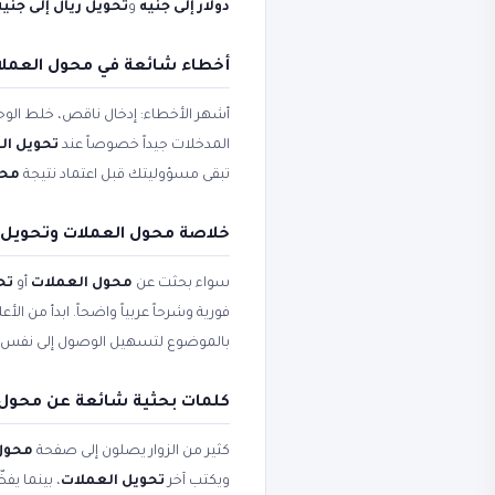
دولار إلى جنيه
و
تحويل ريال إلى جنيه
أخطاء شائعة في محول العملات
أشهر الأخطاء: إدخال ناقص، خلط الوحد
المدخلات جيداً خصوصاً عند
تحويل ال
تبقى مسؤوليتك قبل اعتماد نتيجة
محول ا
خلاصة محول العملات وتحويل ا
سواء بحثت عن
محول العملات
أو
تح
فورية وشرحاً عربياً واضحاً. ابدأ من ال
بالموضوع لتسهيل الوصول إلى نفس 
كلمات بحثية شائعة عن محول 
كثير من الزوار يصلون إلى صفحة
محول العم
ويكتب آخر
تحويل العملات
، بينما ي