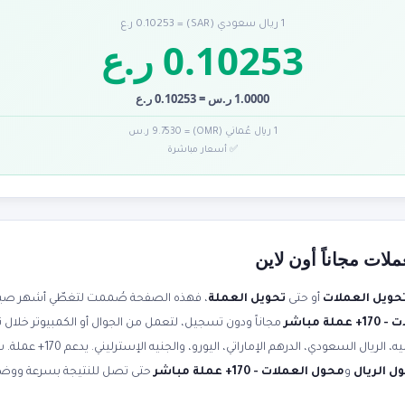
1 ريال سعودي (SAR) = 0.10253 ر.ع
0.10253 ر.ع
1.0000 ر.س = 0.10253 ر.ع
1 ريال عُماني (OMR) = 9.7530 ر.س
✅ أسعار مباشرة
لات مجاناً أون لاين
حويل العملات
أو حتى
تحويل العملة
، فهذه الصفحة صُممت لتغطّي أشهر صياغا
ة مباشر
مجاناً ودون تسجيل، لتعمل من الجوال أو الكمبيوتر خلال 
صرف محدثة لحظياً. حوّل الدولار إلى 
ل الريال
و
محول العملات - 170+ عملة مباشر
حتى تصل للنتيجة بسرعة ووض