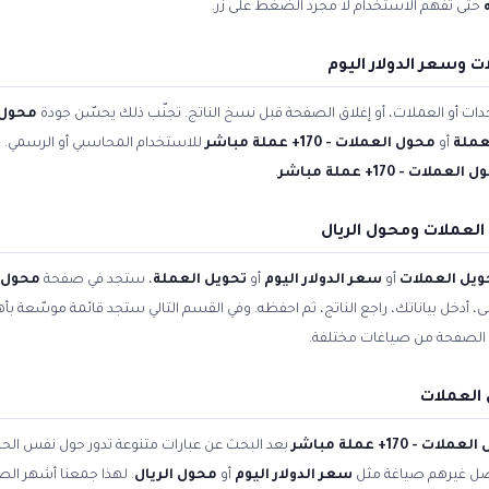
حتى تفهم الاستخدام لا مجرد الضغط على زر.
 وسعر الدولار اليوم
ات أو العملات، أو إغلاق الصفحة قبل نسخ الناتج. تجنّب ذلك يحسّن جودة
محول 
عملة
أو
محول العملات - 170+ عملة مباشر
للاستخدام المحاسبي أو الرسمي. ال
لعملات - 170+ عملة مباشر
.
لعملات ومحول الريال
ويل العملات
أو
سعر الدولار اليوم
أو
تحويل العملة
، ستجد في صفحة
محول العملا
أعلى، أدخل بياناتك، راجع الناتج، ثم احفظه. وفي القسم التالي ستجد قائمة موسّعة بأ
الصفحة من صياغات مختلفة.
العملات
لات - 170+ عملة مباشر
بعد البحث عن عبارات متنوعة تدور حول نفس الح
فضّل غيرهم صياغة مثل
سعر الدولار اليوم
أو
محول الريال
. لهذا جمعنا أشهر الصي