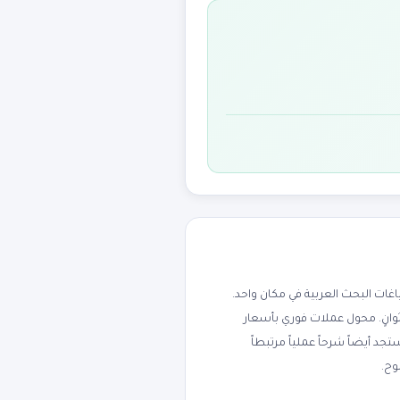
ت البحث العربية في مكان واحد.
ثوانٍ. محول عملات فوري بأسعار
جنيه، الريال السعودي، الدرهم الإماراتي، اليورو، والجنيه الإسترليني. يدعم 170+ عملة. ستجد أيضاً شرحاً عملياً مرتبطاً
وح.