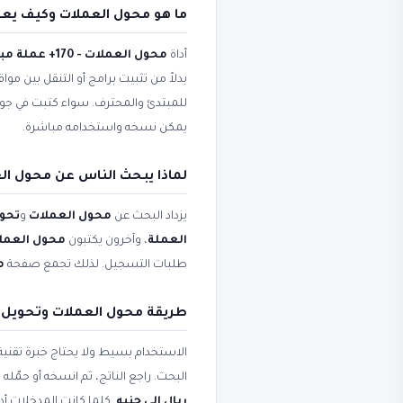
ما هو محول العملات وكيف يع
أداة
محول العملات - 170+ عملة مباشر
بدلاً من تثبيت برامج أو التنقل بين مو
للمبتدئ والمحترف. سواء كتبت في ج
يمكن نسخه واستخدامه مباشرة.
لماذا يبحث الناس عن محول الع
يزداد البحث عن
محول العملات
و
تحوي
العملة
، وآخرون يكتبون
محول العملات - 170+ عم
طلبات التسجيل. لذلك تجمع صفحة
مح
طريقة محول العملات وتحويل
الاستخدام بسيط ولا يحتاج خبرة تقني
البحث. راجع الناتج، ثم انسخه أو حم
ريال إلى جنيه
. كلما كانت المدخلات أد