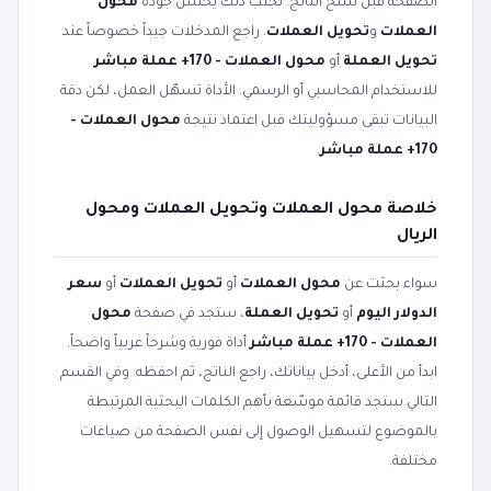
الصفحة قبل نسخ الناتج. تجنّب ذلك يحسّن جودة
محول
العملات
و
تحويل العملات
. راجع المدخلات جيداً خصوصاً عند
تحويل العملة
أو
محول العملات - 170+ عملة مباشر
للاستخدام المحاسبي أو الرسمي. الأداة تسهّل العمل، لكن دقة
البيانات تبقى مسؤوليتك قبل اعتماد نتيجة
محول العملات -
170+ عملة مباشر
.
خلاصة محول العملات وتحويل العملات ومحول
الريال
سواء بحثت عن
محول العملات
أو
تحويل العملات
أو
سعر
الدولار اليوم
أو
تحويل العملة
، ستجد في صفحة
محول
العملات - 170+ عملة مباشر
أداة فورية وشرحاً عربياً واضحاً.
ابدأ من الأعلى، أدخل بياناتك، راجع الناتج، ثم احفظه. وفي القسم
التالي ستجد قائمة موسّعة بأهم الكلمات البحثية المرتبطة
بالموضوع لتسهيل الوصول إلى نفس الصفحة من صياغات
مختلفة.