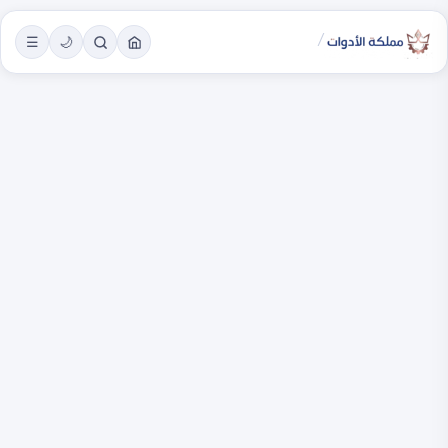
/
☰
🌙