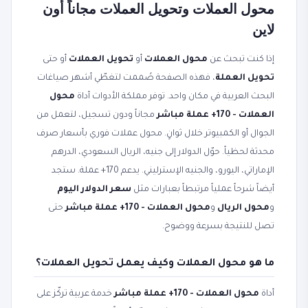
محول العملات وتحويل العملات مجاناً أون
لاين
إذا كنت تبحث عن
محول العملات
أو
تحويل العملات
أو حتى
تحويل العملة
، فهذه الصفحة صُممت لتغطّي أشهر صياغات
البحث العربية في مكان واحد. توفر مملكة الأدوات أداة
محول
العملات - 170+ عملة مباشر
مجاناً ودون تسجيل، لتعمل من
الجوال أو الكمبيوتر خلال ثوانٍ. محول عملات فوري بأسعار صرف
محدثة لحظياً. حوّل الدولار إلى جنيه، الريال السعودي، الدرهم
الإماراتي، اليورو، والجنيه الإسترليني. يدعم 170+ عملة. ستجد
أيضاً شرحاً عملياً مرتبطاً بعبارات مثل
سعر الدولار اليوم
و
محول الريال
و
محول العملات - 170+ عملة مباشر
حتى
تصل للنتيجة بسرعة ووضوح.
ما هو محول العملات وكيف يعمل تحويل العملات؟
أداة
محول العملات - 170+ عملة مباشر
خدمة عربية تركّز على