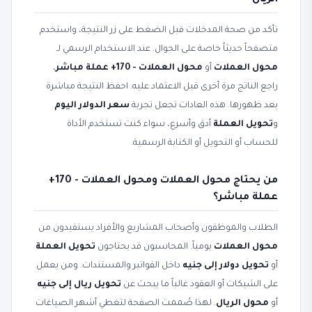
الريال
تأكد من صحة المدخلات قبل الضغط على زر النتيجة، واستخدم
متصفحاً حديثاً خاصة على الجوال. عند الاستخدام الرسمي لـ
محول العملات
أو
محول العملات - 170+ عملة مباشر
،
راجع الناتج مرة أخرى قبل الاعتماد عليه. احفظ النتيجة مباشرة
بعد ظهورها. هذه العادات تجعل تجربة
سعر الدولار اليوم
و
تحويل العملة
أدق وأسرع، سواء كنت تستخدم الأداة
للحساب أو التحويل أو الكتابة الرسمية.
من يحتاج محول العملات ومحول العملات - 170+
عملة مباشر؟
الطلاب والموظفون وأصحاب المشاريع والأفراد يستفيدون من
محول العملات
يومياً. المحاسبون قد يحتاجون
تحويل العملة
أو
تحويل دولار إلى جنيه
داخل الفواتير والمستندات. ومن يعمل
على الشيكات أو العقود غالباً ما يبحث عن
تحويل ريال إلى جنيه
أو
محول الريال
. لهذا صُممت الصفحة لتغطي أشهر الصياغات