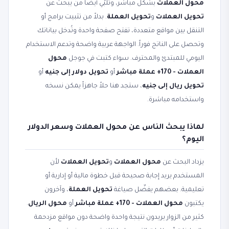
محول العملات
بشكل مباشر، وتلبّي أيضاً من يبحث عن
تحويل العملات
و
تحويل العملة
. بدلاً من تثبيت برامج أو
التنقل بين مواقع متعددة، تفتح صفحة واحدة وتُدخل بياناتك
وتحصل على الناتج فوراً. الواجهة عربية واضحة وتدعم الاستخدام
اليومي للمبتدئ والمحترف. سواء كتبت في جوجل
محول
العملات - 170+ عملة مباشر
أو
تحويل دولار إلى جنيه
أو
تحويل ريال إلى جنيه
، ستجد هنا حلاً جاهزاً يمكن نسخه
واستخدامه مباشرة.
لماذا يبحث الناس عن محول العملات وسعر الدولار
اليوم؟
يزداد البحث عن
محول العملات
و
تحويل العملات
لأن
المستخدم يريد إجابة صحيحة قبل خطوة مالية أو إدارية أو
تعليمية. بعضهم يفضّل صياغة
تحويل العملة
، وآخرون
يكتبون
محول العملات - 170+ عملة مباشر
أو
محول الريال
.
كثير من الزوار يريدون نتيجة واحدة واضحة دون مواقع مزدحمة