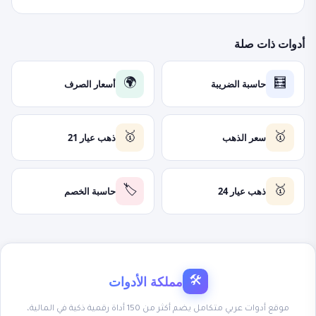
أدوات ذات صلة
حاسبة الضريبة
أسعار الصرف
🌍
🧮
سعر الذهب
ذهب عيار 21
🥇
🥇
ذهب عيار 24
حاسبة الخصم
🏷️
🥇
مملكة الأدوات
🛠
موقع أدوات عربي متكامل يضم أكثر من 150 أداة رقمية ذكية في المالية،