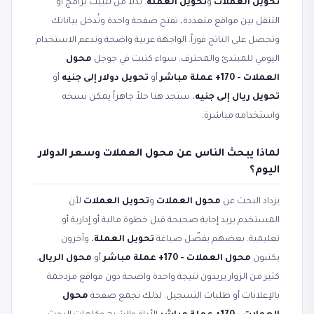
تحويل العملات
و
تحويل العملة
. بدلاً من تثبيت برامج أو
التنقل بين مواقع متعددة، تفتح صفحة واحدة وتُدخل بياناتك
وتحصل على الناتج فوراً. الواجهة عربية واضحة وتدعم الاستخدام
اليومي للمبتدئ والمحترف. سواء كتبت في جوجل
محول
العملات - 170+ عملة مباشر
أو
تحويل دولار إلى جنيه
أو
تحويل ريال إلى جنيه
، ستجد هنا حلاً جاهزاً يمكن نسخه
واستخدامه مباشرة.
لماذا يبحث الناس عن محول العملات وسعر الدولار
اليوم؟
يزداد البحث عن
محول العملات
و
تحويل العملات
لأن
المستخدم يريد إجابة صحيحة قبل خطوة مالية أو إدارية أو
تعليمية. بعضهم يفضّل صياغة
تحويل العملة
، وآخرون
يكتبون
محول العملات - 170+ عملة مباشر
أو
محول الريال
.
كثير من الزوار يريدون نتيجة واحدة واضحة دون مواقع مزدحمة
بالإعلانات أو طلبات التسجيل. لذلك تجمع صفحة
محول