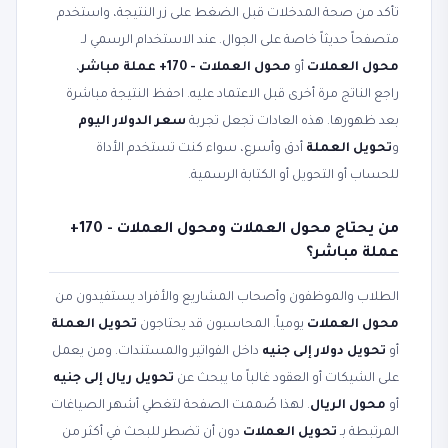
تأكد من صحة المدخلات قبل الضغط على زر النتيجة، واستخدم
متصفحاً حديثاً خاصة على الجوال. عند الاستخدام الرسمي لـ
محول العملات
أو
محول العملات - 170+ عملة مباشر
،
راجع الناتج مرة أخرى قبل الاعتماد عليه. احفظ النتيجة مباشرة
بعد ظهورها. هذه العادات تجعل تجربة
سعر الدولار اليوم
و
تحويل العملة
أدق وأسرع، سواء كنت تستخدم الأداة
للحساب أو التحويل أو الكتابة الرسمية.
من يحتاج محول العملات ومحول العملات - 170+
عملة مباشر؟
الطلاب والموظفون وأصحاب المشاريع والأفراد يستفيدون من
محول العملات
يومياً. المحاسبون قد يحتاجون
تحويل العملة
أو
تحويل دولار إلى جنيه
داخل الفواتير والمستندات. ومن يعمل
على الشيكات أو العقود غالباً ما يبحث عن
تحويل ريال إلى جنيه
أو
محول الريال
. لهذا صُممت الصفحة لتغطي أشهر الصياغات
المرتبطة بـ
تحويل العملات
دون أن تضطر للبحث في أكثر من