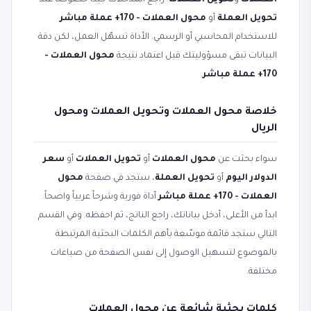
العملات
و
تحويل العملات
. راجع المدخلات جيداً خصوصاً عند
تحويل العملة
أو
محول العملات - 170+ عملة مباشر
للاستخدام المحاسبي أو الرسمي. الأداة تسهّل العمل، لكن دقة
البيانات تبقى مسؤوليتك قبل اعتماد نتيجة
محول العملات -
170+ عملة مباشر
.
خلاصة محول العملات وتحويل العملات ومحول
الريال
سواء بحثت عن
محول العملات
أو
تحويل العملات
أو
سعر
الدولار اليوم
أو
تحويل العملة
، ستجد في صفحة
محول
العملات - 170+ عملة مباشر
أداة فورية وشرحاً عربياً واضحاً.
ابدأ من الأعلى، أدخل بياناتك، راجع الناتج، ثم احفظه. وفي القسم
التالي ستجد قائمة موسّعة بأهم الكلمات البحثية المرتبطة
بالموضوع لتسهيل الوصول إلى نفس الصفحة من صياغات
مختلفة.
كلمات بحثية شائعة عن محول العملات