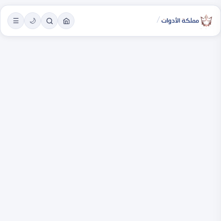
/
☰
🌙