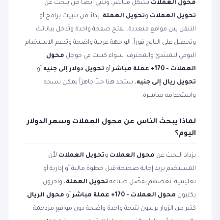
محول العملات
بشكل مباشر، وتلبّي أيضاً من يبحث عن
تحويل العملات
و
تحويل العملة
. بدلاً من تثبيت برامج أو
التنقل بين مواقع متعددة، تفتح صفحة واحدة وتُدخل بياناتك
وتحصل على الناتج فوراً. الواجهة عربية واضحة وتدعم الاستخدام
اليومي للمبتدئ والمحترف. سواء كتبت في جوجل
محول
العملات - 170+ عملة مباشر
أو
تحويل دولار إلى جنيه
أو
تحويل ريال إلى جنيه
، ستجد هنا حلاً جاهزاً يمكن نسخه
واستخدامه مباشرة.
لماذا يبحث الناس عن محول العملات وسعر الدولار
اليوم؟
يزداد البحث عن
محول العملات
و
تحويل العملات
لأن
المستخدم يريد إجابة صحيحة قبل خطوة مالية أو إدارية أو
تعليمية. بعضهم يفضّل صياغة
تحويل العملة
، وآخرون
يكتبون
محول العملات - 170+ عملة مباشر
أو
محول الريال
.
كثير من الزوار يريدون نتيجة واحدة واضحة دون مواقع مزدحمة