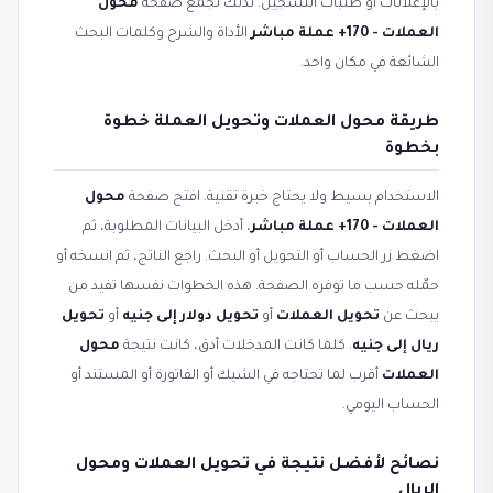
بالإعلانات أو طلبات التسجيل. لذلك تجمع صفحة
محول
العملات - 170+ عملة مباشر
الأداة والشرح وكلمات البحث
الشائعة في مكان واحد.
طريقة محول العملات وتحويل العملة خطوة
بخطوة
الاستخدام بسيط ولا يحتاج خبرة تقنية. افتح صفحة
محول
العملات - 170+ عملة مباشر
، أدخل البيانات المطلوبة، ثم
اضغط زر الحساب أو التحويل أو البحث. راجع الناتج، ثم انسخه أو
حمّله حسب ما توفره الصفحة. هذه الخطوات نفسها تفيد من
يبحث عن
تحويل العملات
أو
تحويل دولار إلى جنيه
أو
تحويل
ريال إلى جنيه
. كلما كانت المدخلات أدق، كانت نتيجة
محول
العملات
أقرب لما تحتاجه في الشيك أو الفاتورة أو المستند أو
الحساب اليومي.
نصائح لأفضل نتيجة في تحويل العملات ومحول
الريال