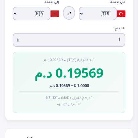
من عملة
إلى عملة
⇄
المبلغ
₺
1 ليرة تركية (TRY) = 0.19569 د.م
0.19569 د.م
1.0000 ₺ = 0.19569 د.م
1 درهم مغربي (MAD) = 5.1101 ₺
✅ أسعار مباشرة