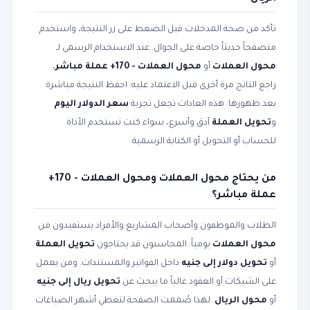
تأكد من صحة المدخلات قبل الضغط على زر النتيجة، واستخدم
متصفحاً حديثاً خاصة على الجوال. عند الاستخدام الرسمي لـ
محول العملات
أو
محول العملات - 170+ عملة مباشر
،
راجع الناتج مرة أخرى قبل الاعتماد عليه. احفظ النتيجة مباشرة
بعد ظهورها. هذه العادات تجعل تجربة
سعر الدولار اليوم
و
تحويل العملة
أدق وأسرع، سواء كنت تستخدم الأداة
للحساب أو التحويل أو الكتابة الرسمية.
من يحتاج محول العملات ومحول العملات - 170+
عملة مباشر؟
الطلاب والموظفون وأصحاب المشاريع والأفراد يستفيدون من
محول العملات
يومياً. المحاسبون قد يحتاجون
تحويل العملة
أو
تحويل دولار إلى جنيه
داخل الفواتير والمستندات. ومن يعمل
على الشيكات أو العقود غالباً ما يبحث عن
تحويل ريال إلى جنيه
أو
محول الريال
. لهذا صُممت الصفحة لتغطي أشهر الصياغات