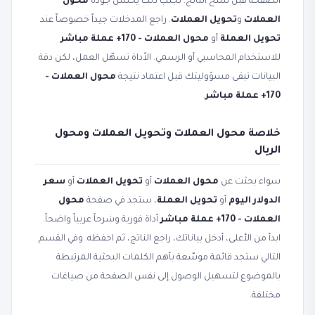
الصفحة قبل نسخ الناتج. تجنّب ذلك يحسّن جودة
محول
العملات
و
تحويل العملات
. راجع المدخلات جيداً خصوصاً عند
تحويل العملة
أو
محول العملات - 170+ عملة مباشر
للاستخدام المحاسبي أو الرسمي. الأداة تسهّل العمل، لكن دقة
البيانات تبقى مسؤوليتك قبل اعتماد نتيجة
محول العملات -
170+ عملة مباشر
.
خلاصة محول العملات وتحويل العملات ومحول
الريال
سواء بحثت عن
محول العملات
أو
تحويل العملات
أو
سعر
الدولار اليوم
أو
تحويل العملة
، ستجد في صفحة
محول
العملات - 170+ عملة مباشر
أداة فورية وشرحاً عربياً واضحاً.
ابدأ من الأعلى، أدخل بياناتك، راجع الناتج، ثم احفظه. وفي القسم
التالي ستجد قائمة موسّعة بأهم الكلمات البحثية المرتبطة
بالموضوع لتسهيل الوصول إلى نفس الصفحة من صياغات
مختلفة.