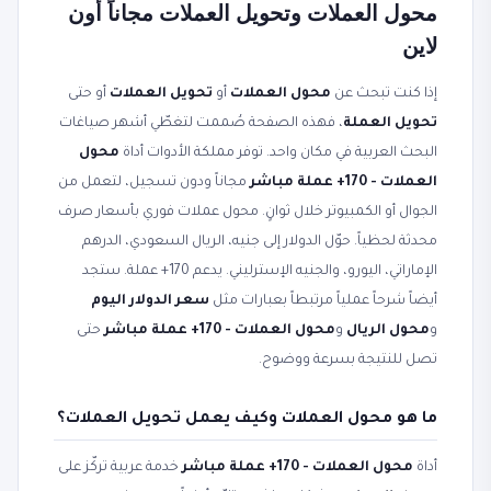
محول العملات وتحويل العملات مجاناً أون
لاين
إذا كنت تبحث عن
محول العملات
أو
تحويل العملات
أو حتى
تحويل العملة
، فهذه الصفحة صُممت لتغطّي أشهر صياغات
البحث العربية في مكان واحد. توفر مملكة الأدوات أداة
محول
العملات - 170+ عملة مباشر
مجاناً ودون تسجيل، لتعمل من
الجوال أو الكمبيوتر خلال ثوانٍ. محول عملات فوري بأسعار صرف
محدثة لحظياً. حوّل الدولار إلى جنيه، الريال السعودي، الدرهم
الإماراتي، اليورو، والجنيه الإسترليني. يدعم 170+ عملة. ستجد
أيضاً شرحاً عملياً مرتبطاً بعبارات مثل
سعر الدولار اليوم
و
محول الريال
و
محول العملات - 170+ عملة مباشر
حتى
تصل للنتيجة بسرعة ووضوح.
ما هو محول العملات وكيف يعمل تحويل العملات؟
أداة
محول العملات - 170+ عملة مباشر
خدمة عربية تركّز على