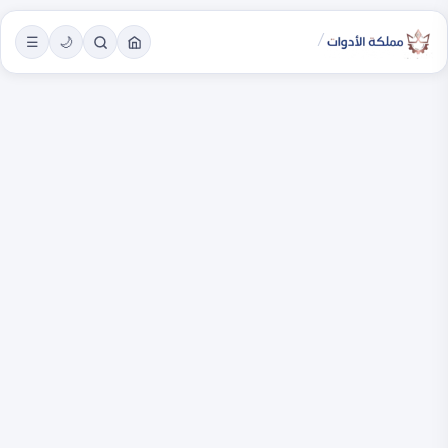
/
☰
🌙