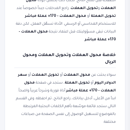
الصفحة قبل نسخ الناتج. تجنّب ذلك يحسّن جودة
محول
العملات
و
تحويل العملات
. راجع المدخلات جيداً خصوصاً عند
تحويل العملة
أو
محول العملات - 170+ عملة مباشر
للاستخدام المحاسبي أو الرسمي. الأداة تسهّل العمل، لكن دقة
البيانات تبقى مسؤوليتك قبل اعتماد نتيجة
محول العملات -
170+ عملة مباشر
.
خلاصة محول العملات وتحويل العملات ومحول
الريال
سواء بحثت عن
محول العملات
أو
تحويل العملات
أو
سعر
الدولار اليوم
أو
تحويل العملة
، ستجد في صفحة
محول
العملات - 170+ عملة مباشر
أداة فورية وشرحاً عربياً واضحاً.
ابدأ من الأعلى، أدخل بياناتك، راجع الناتج، ثم احفظه. وفي القسم
التالي ستجد قائمة موسّعة بأهم الكلمات البحثية المرتبطة
بالموضوع لتسهيل الوصول إلى نفس الصفحة من صياغات
مختلفة.