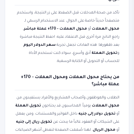
تأكد من صحة المدخلات قبل الضغط على زر النتيجة، واستخدم
متصفحاً حديثاً خاصة على الجوال. عند الاستخدام الرسمي لـ
محول العملات
أو
محول العملات - 170+ عملة مباشر
،
راجع الناتج مرة أخرى قبل الاعتماد عليه. احفظ النتيجة مباشرة
بعد ظهورها. هذه العادات تجعل تجربة
سعر الدولار اليوم
و
تحويل العملة
أدق وأسرع، سواء كنت تستخدم الأداة
للحساب أو التحويل أو الكتابة الرسمية.
من يحتاج محول العملات ومحول العملات - 170+
عملة مباشر؟
الطلاب والموظفون وأصحاب المشاريع والأفراد يستفيدون من
محول العملات
يومياً. المحاسبون قد يحتاجون
تحويل العملة
أو
تحويل دولار إلى جنيه
داخل الفواتير والمستندات. ومن يعمل
على الشيكات أو العقود غالباً ما يبحث عن
تحويل ريال إلى جنيه
أو
محول الريال
. لهذا صُممت الصفحة لتغطي أشهر الصياغات