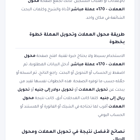
بالإعلانات أو طلبات التسجيل. لذلك تجمع صفحة
محول
العملات - 170+ عملة مباشر
الأداة والشرح وكلمات البحث
الشائعة في مكان واحد.
طريقة محول العملات وتحويل العملة خطوة
بخطوة
الاستخدام بسيط ولا يحتاج خبرة تقنية. افتح صفحة
محول
العملات - 170+ عملة مباشر
، أدخل البيانات المطلوبة، ثم
اضغط زر الحساب أو التحويل أو البحث. راجع الناتج، ثم انسخه أو
حمّله حسب ما توفره الصفحة. هذه الخطوات نفسها تفيد من
يبحث عن
تحويل العملات
أو
تحويل دولار إلى جنيه
أو
تحويل
ريال إلى جنيه
. كلما كانت المدخلات أدق، كانت نتيجة
محول
العملات
أقرب لما تحتاجه في الشيك أو الفاتورة أو المستند أو
الحساب اليومي.
نصائح لأفضل نتيجة في تحويل العملات ومحول
الريال