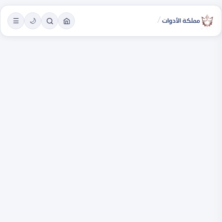
/
☰
🌙