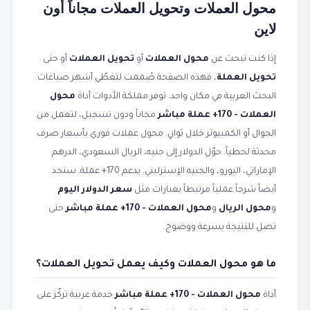
محول العملات وتحويل العملات مجاناً أون
لاين
إذا كنت تبحث عن
محول العملات
أو
تحويل العملات
أو حتى
تحويل العملة
، فهذه الصفحة صُممت لتغطّي أشهر صياغات
البحث العربية في مكان واحد. توفر مملكة الأدوات أداة
محول
العملات - 170+ عملة مباشر
مجاناً ودون تسجيل، لتعمل من
الجوال أو الكمبيوتر خلال ثوانٍ. محول عملات فوري بأسعار صرف
محدثة لحظياً. حوّل الدولار إلى جنيه، الريال السعودي، الدرهم
الإماراتي، اليورو، والجنيه الإسترليني. يدعم 170+ عملة. ستجد
أيضاً شرحاً عملياً مرتبطاً بعبارات مثل
سعر الدولار اليوم
و
محول الريال
و
محول العملات - 170+ عملة مباشر
حتى
تصل للنتيجة بسرعة ووضوح.
ما هو محول العملات وكيف يعمل تحويل العملات؟
أداة
محول العملات - 170+ عملة مباشر
خدمة عربية تركّز على