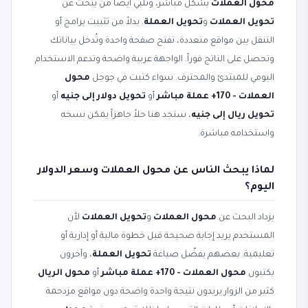
محول العملات
بشكل مباشر، وتلبّي أيضاً من يبحث عن
تحويل العملات
و
تحويل العملة
. بدلاً من تثبيت برامج أو
التنقل بين مواقع متعددة، تفتح صفحة واحدة وتُدخل بياناتك
وتحصل على الناتج فوراً. الواجهة عربية واضحة وتدعم الاستخدام
اليومي للمبتدئ والمحترف. سواء كتبت في جوجل
محول
العملات - 170+ عملة مباشر
أو
تحويل دولار إلى جنيه
أو
تحويل ريال إلى جنيه
، ستجد هنا حلاً جاهزاً يمكن نسخه
واستخدامه مباشرة.
لماذا يبحث الناس عن محول العملات وسعر الدولار
اليوم؟
يزداد البحث عن
محول العملات
و
تحويل العملات
لأن
المستخدم يريد إجابة صحيحة قبل خطوة مالية أو إدارية أو
تعليمية. بعضهم يفضّل صياغة
تحويل العملة
، وآخرون
يكتبون
محول العملات - 170+ عملة مباشر
أو
محول الريال
.
كثير من الزوار يريدون نتيجة واحدة واضحة دون مواقع مزدحمة