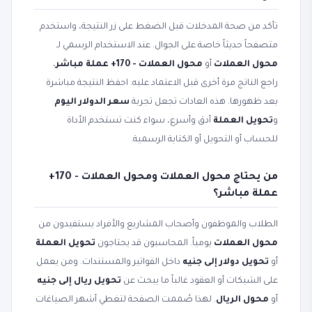
تأكد من صحة المدخلات قبل الضغط على زر النتيجة، واستخدم
متصفحاً حديثاً خاصة على الجوال. عند الاستخدام الرسمي لـ
محول العملات
أو
محول العملات - 170+ عملة مباشر
،
راجع الناتج مرة أخرى قبل الاعتماد عليه. احفظ النتيجة مباشرة
بعد ظهورها. هذه العادات تجعل تجربة
سعر الدولار اليوم
و
تحويل العملة
أدق وأسرع، سواء كنت تستخدم الأداة
للحساب أو التحويل أو الكتابة الرسمية.
من يحتاج محول العملات ومحول العملات - 170+
عملة مباشر؟
الطلاب والموظفون وأصحاب المشاريع والأفراد يستفيدون من
محول العملات
يومياً. المحاسبون قد يحتاجون
تحويل العملة
أو
تحويل دولار إلى جنيه
داخل الفواتير والمستندات. ومن يعمل
على الشيكات أو العقود غالباً ما يبحث عن
تحويل ريال إلى جنيه
أو
محول الريال
. لهذا صُممت الصفحة لتغطي أشهر الصياغات