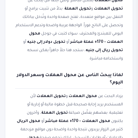
محول العملات
بشكل مباشر، وتلبّي أيضاً من يبحث عن
تحويل العملات
و
تحويل العملة
. بدلاً من تثبيت برامج أو
التنقل بين مواقع متعددة، تفتح صفحة واحدة وتُدخل بياناتك
وتحصل على الناتج فوراً. الواجهة عربية واضحة وتدعم الاستخدام
اليومي للمبتدئ والمحترف. سواء كتبت في جوجل
محول
العملات - 170+ عملة مباشر
أو
تحويل دولار إلى جنيه
أو
تحويل ريال إلى جنيه
، ستجد هنا حلاً جاهزاً يمكن نسخه
واستخدامه مباشرة.
لماذا يبحث الناس عن محول العملات وسعر الدولار
اليوم؟
يزداد البحث عن
محول العملات
و
تحويل العملات
لأن
المستخدم يريد إجابة صحيحة قبل خطوة مالية أو إدارية أو
تعليمية. بعضهم يفضّل صياغة
تحويل العملة
، وآخرون
يكتبون
محول العملات - 170+ عملة مباشر
أو
محول الريال
.
كثير من الزوار يريدون نتيجة واحدة واضحة دون مواقع مزدحمة