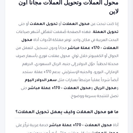
محول العملات وتحويل العملات مجاناً أون
لاين
إذا كنت تبحث عن
محول العملات
أو
تحويل العملات
أو حتى
تحويل العملة
، فهذه الصفحة صُممت لتغطّي أشهر صياغات
البحث العربية في مكان واحد. توفر مملكة الأدوات أداة
محول
العملات - 170+ عملة مباشر
مجاناً ودون تسجيل، لتعمل من
الجوال أو الكمبيوتر خلال ثوانٍ. محول عملات فوري بأسعار صرف
محدثة لحظياً. حوّل الدولار إلى جنيه، الريال السعودي، الدرهم
الإماراتي، اليورو، والجنيه الإسترليني. يدعم 170+ عملة. ستجد
أيضاً شرحاً عملياً مرتبطاً بعبارات مثل
سعر الدولار اليوم
و
محول الريال
و
محول العملات - 170+ عملة مباشر
حتى
تصل للنتيجة بسرعة ووضوح.
ما هو محول العملات وكيف يعمل تحويل العملات؟
أداة
محول العملات - 170+ عملة مباشر
خدمة عربية تركّز على