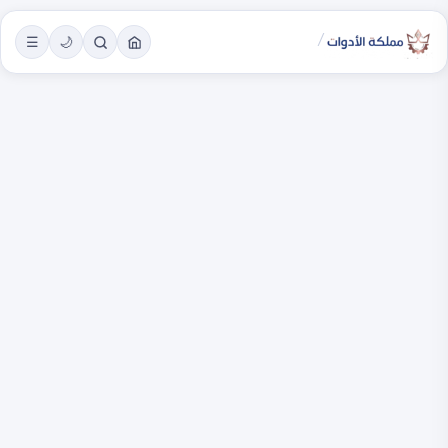
/
☰
🌙