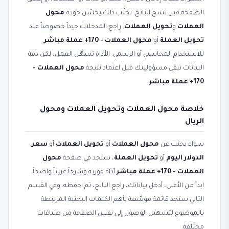
الصفحة قبل نسخ الناتج. تجنّب ذلك يحسّن جودة
محول
العملات
و
تحويل العملات
. راجع المدخلات جيداً خصوصاً عند
تحويل العملة
أو
محول العملات - 170+ عملة مباشر
للاستخدام المحاسبي أو الرسمي. الأداة تسهّل العمل، لكن دقة
البيانات تبقى مسؤوليتك قبل اعتماد نتيجة
محول العملات -
170+ عملة مباشر
.
خلاصة محول العملات وتحويل العملات ومحول
الريال
سواء بحثت عن
محول العملات
أو
تحويل العملات
أو
سعر
الدولار اليوم
أو
تحويل العملة
، ستجد في صفحة
محول
العملات - 170+ عملة مباشر
أداة فورية وشرحاً عربياً واضحاً.
ابدأ من الأعلى، أدخل بياناتك، راجع الناتج، ثم احفظه. وفي القسم
التالي ستجد قائمة موسّعة بأهم الكلمات البحثية المرتبطة
بالموضوع لتسهيل الوصول إلى نفس الصفحة من صياغات
مختلفة.