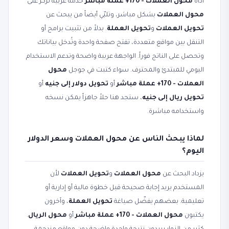
أداة
محول العملات - 170+ عملة مباشر
خدمة عربية تركّز على
محول العملات
بشكل مباشر، وتلبّي أيضاً من يبحث عن
تحويل العملات
و
تحويل العملة
. بدلاً من تثبيت برامج أو
التنقل بين مواقع متعددة، تفتح صفحة واحدة وتُدخل بياناتك
وتحصل على الناتج فوراً. الواجهة عربية واضحة وتدعم الاستخدام
اليومي للمبتدئ والمحترف. سواء كتبت في جوجل
محول
العملات - 170+ عملة مباشر
أو
تحويل دولار إلى جنيه
أو
تحويل ريال إلى جنيه
، ستجد هنا حلاً جاهزاً يمكن نسخه
واستخدامه مباشرة.
لماذا يبحث الناس عن محول العملات وسعر الدولار
اليوم؟
يزداد البحث عن
محول العملات
و
تحويل العملات
لأن
المستخدم يريد إجابة صحيحة قبل خطوة مالية أو إدارية أو
تعليمية. بعضهم يفضّل صياغة
تحويل العملة
، وآخرون
يكتبون
محول العملات - 170+ عملة مباشر
أو
محول الريال
.