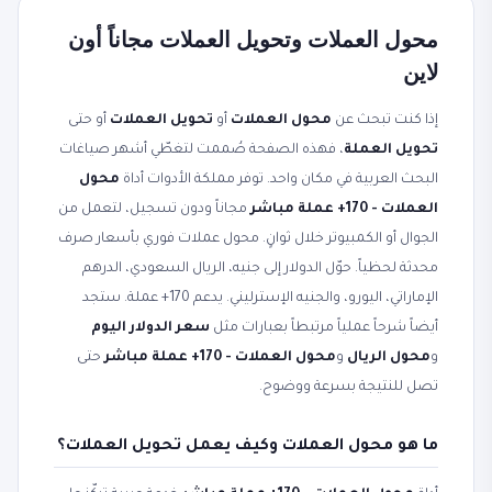
محول العملات وتحويل العملات مجاناً أون
لاين
إذا كنت تبحث عن
محول العملات
أو
تحويل العملات
أو حتى
تحويل العملة
، فهذه الصفحة صُممت لتغطّي أشهر صياغات
البحث العربية في مكان واحد. توفر مملكة الأدوات أداة
محول
العملات - 170+ عملة مباشر
مجاناً ودون تسجيل، لتعمل من
الجوال أو الكمبيوتر خلال ثوانٍ. محول عملات فوري بأسعار صرف
محدثة لحظياً. حوّل الدولار إلى جنيه، الريال السعودي، الدرهم
الإماراتي، اليورو، والجنيه الإسترليني. يدعم 170+ عملة. ستجد
أيضاً شرحاً عملياً مرتبطاً بعبارات مثل
سعر الدولار اليوم
و
محول الريال
و
محول العملات - 170+ عملة مباشر
حتى
تصل للنتيجة بسرعة ووضوح.
ما هو محول العملات وكيف يعمل تحويل العملات؟