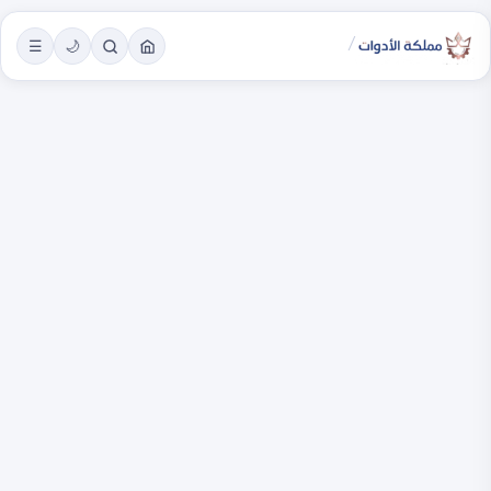
/
☰
🌙