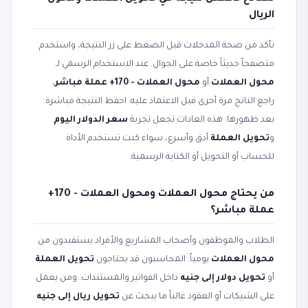
الريال
تأكد من صحة المدخلات قبل الضغط على زر النتيجة، واستخدم
متصفحاً حديثاً خاصة على الجوال. عند الاستخدام الرسمي لـ
محول العملات
أو
محول العملات - 170+ عملة مباشر
،
راجع الناتج مرة أخرى قبل الاعتماد عليه. احفظ النتيجة مباشرة
بعد ظهورها. هذه العادات تجعل تجربة
سعر الدولار اليوم
و
تحويل العملة
أدق وأسرع، سواء كنت تستخدم الأداة
للحساب أو التحويل أو الكتابة الرسمية.
من يحتاج محول العملات ومحول العملات - 170+
عملة مباشر؟
الطلاب والموظفون وأصحاب المشاريع والأفراد يستفيدون من
محول العملات
يومياً. المحاسبون قد يحتاجون
تحويل العملة
أو
تحويل دولار إلى جنيه
داخل الفواتير والمستندات. ومن يعمل
على الشيكات أو العقود غالباً ما يبحث عن
تحويل ريال إلى جنيه