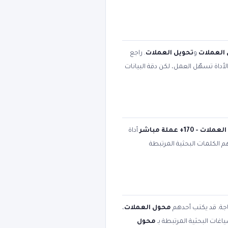
العملات
و
تحويل العملات
. راجع
أداة تسهّل العمل، لكن دقة البيانات
ت - 170+ عملة مباشر
أداة
هم الكلمات البحثية المرتبطة
اجة. قد يكتب أحدهم
محول العملات
،
اغات البحثية المرتبطة بـ
محول