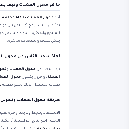
ما هو محول العملات وكيف يع
أداة
محول العملات - 170+ عملة مباشر
بدلاً من تثبيت برامج أو التنقل بين مو
للمبتدئ والمحترف. سواء كتبت في ج
يمكن نسخه واستخدامه مباشرة.
لماذا يبحث الناس عن محول الع
يزداد البحث عن
محول العملات
و
تحوي
العملة
، وآخرون يكتبون
محول العملات - 170+ عم
طلبات التسجيل. لذلك تجمع صفحة
مح
طريقة محول العملات وتحويل
الاستخدام بسيط ولا يحتاج خبرة تقني
البحث. راجع الناتج، ثم انسخه أو حم
ريال إلى جنيه
. كلما كانت المدخلات أد