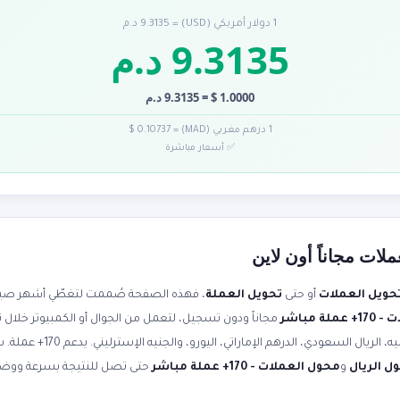
1 دولار أمريكي (USD) = 9.3135 د.م
9.3135 د.م
1.0000 $ = 9.3135 د.م
1 درهم مغربي (MAD) = 0.10737 $
✅ أسعار مباشرة
لات مجاناً أون لاين
حويل العملات
أو حتى
تحويل العملة
، فهذه الصفحة صُممت لتغطّي أشهر صياغا
ة مباشر
مجاناً ودون تسجيل، لتعمل من الجوال أو الكمبيوتر خلال 
صرف محدثة لحظياً. حوّل الدولار إلى 
ل الريال
و
محول العملات - 170+ عملة مباشر
حتى تصل للنتيجة بسرعة ووض