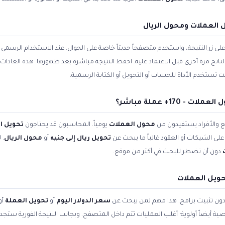
العملات ومحول الريال
زر النتيجة، واستخدم متصفحاً حديثاً خاصة على الجوال. عند الاستخدام الرسمي ل
الناتج مرة أخرى قبل الاعتماد عليه. احفظ النتيجة مباشرة بعد ظهورها. هذه العادا
تستخدم الأداة للحساب أو التحويل أو الكتابة الرسمية.
170+ عملة مباشر؟
 والأفراد يستفيدون من
محول العملات
يومياً. المحاسبون قد يحتاجون
تحويل ا
لى الشيكات أو العقود غالباً ما يبحث عن
تحويل ريال إلى جنيه
أو
محول الريال
. 
دون أن تضطر للبحث في أكثر من موقع.
حويل العملات
 دون تثبيت برامج. هذا مهم لمن يبحث عن
سعر الدولار اليوم
أو
تحويل العملة
أو
صية أيضاً أولوية؛ أغلب العمليات تتم داخل المتصفح. وبجانب النتيجة الفورية ستج