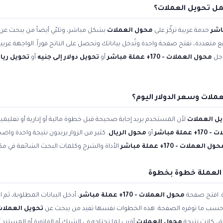
مل تحويل العملات؟
خدمة عربية تركّز على
محول العملات
بشكل مباشر، وتلبّي أيضاً من يبحث عن
اقع متعددة، تفتح صفحة واحدة وتُدخل بياناتك وتحصل على الناتج فوراً. الواجهة عر
وجل
محول العملات - 170+ عملة مباشر
أو
تحويل دولار إلى جنيه
أو
تحويل ريال
ملات وسعر الدولار اليوم؟
ل العملات
لأن المستخدم يريد إجابة صحيحة قبل خطوة مالية أو إدارية أو تعلي
لة مباشر
أو
محول الريال
. كثير من الزوار يريدون نتيجة واحدة واض
ول العملات - 170+ عملة مباشر
الأداة والشرح وكلمات البحث الشائعة في مكا
 العملة خطوة بخطوة
ة. افتح صفحة
محول العملات - 170+ عملة مباشر
، أدخل البيانات المطلوبة، ثم
ّله حسب ما توفره الصفحة. هذه الخطوات نفسها تفيد من يبحث عن
تحويل العملات
ق، كانت نتيجة
محول العملات
أقرب لما تحتاجه في الشيك أو الفاتورة أو المستند 