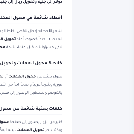
دولار إلى جنيه
و
تحويل ريال إلى جنيه
أخطاء شائعة في محول العملات
أشهر الأخطاء: إدخال ناقص، خلط الوحد
المدخلات جيداً خصوصاً عند
تحويل ال
تبقى مسؤوليتك قبل اعتماد نتيجة
محول ا
خلاصة محول العملات وتحويل ا
سواء بحثت عن
محول العملات
أو
تح
فورية وشرحاً عربياً واضحاً. ابدأ من ال
بالموضوع لتسهيل الوصول إلى نفس 
كلمات بحثية شائعة عن محول 
كثير من الزوار يصلون إلى صفحة
محول العم
ويكتب آخر
تحويل العملات
، بينما ي