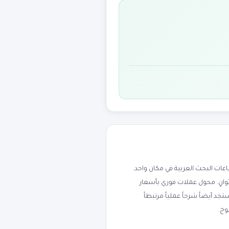
ت البحث العربية في مكان واحد.
ثوانٍ. محول عملات فوري بأسعار
جنيه، الريال السعودي، الدرهم الإماراتي، اليورو، والجنيه الإسترليني. يدعم 170+ عملة. ستجد أيضاً شرحاً عملياً مرتبطاً
وح.