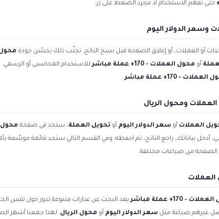
حتى تفهم الاستخدام لا مجرد الضغط على زر.
 وسعر الدولار اليوم
ات أو العملات، أو إغلاق الصفحة قبل نسخ الناتج. تجنّب ذلك يحسّن جودة
محول 
عملة
أو
محول العملات - 170+ عملة مباشر
للاستخدام المحاسبي أو الرسمي. ال
لعملات - 170+ عملة مباشر
.
لعملات ومحول الريال
ويل العملات
أو
سعر الدولار اليوم
أو
تحويل العملة
، ستجد في صفحة
محول العملا
أعلى، أدخل بياناتك، راجع الناتج، ثم احفظه. وفي القسم التالي ستجد قائمة موسّعة بأ
الصفحة من صياغات مختلفة.
العملات
لات - 170+ عملة مباشر
بعد البحث عن عبارات متنوعة تدور حول نفس الح
فضّل غيرهم صياغة مثل
سعر الدولار اليوم
أو
محول الريال
. لهذا جمعنا أشهر الصي