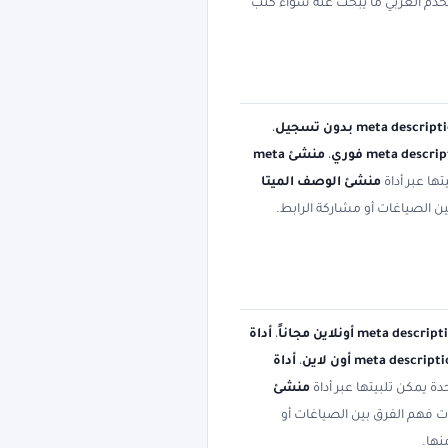
تخدم العربي ما يبحث عنه سواء كتب
،
،
منشئ meta
ها عبر أداة
منشئ الوصف الميتا
ين الصياغات أو مشاركة الرابط.
،
أداة
،
أداة
دة يمكن تلبيتها عبر أداة
منشئ
دت فهم الفرق بين الصياغات أو
نها.