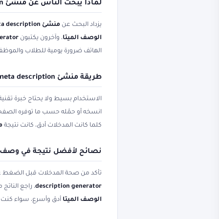
لماذا يبحث الناس عن منشئ meta description وكتابة وصف جوجل؟
يزداد البحث عن
منشئ meta description
الوصف الميتا
، وآخرون يكتبون
erator
الهاتف ضرورة يومية للطلاب والموظ
طريقة منشئ meta description ومنشئ الوصف الميتا خطوة بخطوة
الاستخدام بسيط ولا يحتاج خبرة تقني
انسخه أو حمّله حسب ما توفره الصف
كلما كانت المدخلات أدق، كانت نتيجة
منش
نصائح لأفضل نتيجة في وصف ميتا وeview
تأكد من صحة المدخلات قبل الضغط على 
description generator
، راجع الناتج
الوصف الميتا
أدق وأسرع، سواء كنت تس