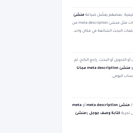
تعليمية. بعضهم يفضّل صياغة
منشئ
. مع انتشار الجوال أصبح الوصول إلى أدوات مثل منشئ meta description من
كلمات البحث الشائعة في مكان واحد.
و التحويل أو البحث. راجع الناتج، ثم
و
منشئ meta description مجانا
.
حساب اليومي.
ـ
منشئ meta description
أو
meta
ل تجربة
كتابة وصف جوجل
و
منشئ