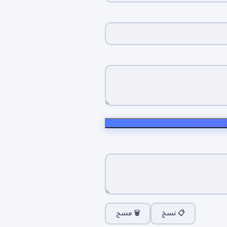
📋 نسخ
🗑️ مسح