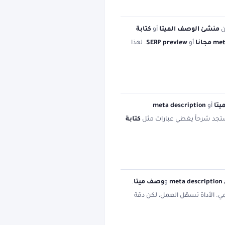
ن
منشئ الوصف الميتا
أو
كتابة
أو
SERP preview
. لهذا
يتا
أو
meta description
ة ستجد شرحاً يغطي عبارات مثل
كتابة
me
و
وصف ميتا
.
. الأداة تسهّل العمل، لكن دقة