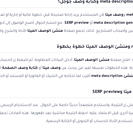
و
وصف ميتا
لأن المستخدم يريد إجابة صحيحة قبل خطوة مالية أو إدارية أو 
meta description gen
أو
SERP preview
فين وأصحاب المشاريع. لذلك تجمع صفحة
منشئ الوصف الميتا
الأداة والشرح و
ة. افتح صفحة
منشئ الوصف الميتا
، أدخل البيانات المطلوبة، ثم اضغط زر الحساب أ
حة. هذه الخطوات نفسها تفيد من يبحث عن
وصف ميتا
أو
كتابة وصف الصفحة
أ
ئ meta description
أقرب لما تحتاجه في الشيك أو الفاتورة أو المستند أو ال
SERP pr
زر النتيجة، واستخدم متصفحاً حديثاً خاصة على الجوال. عند الاستخدام الرسمي ل
 مرة أخرى قبل الاعتماد عليه. احفظ النتيجة مباشرة بعد ظهورها. هذه العادات تجع
تخدم الأداة للحساب أو التحويل أو الكتابة الرسمية.