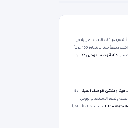
أشهر صياغات البحث العربية في
مجاناً ودون تسجيل، لتعمل من الجوال أو الكمبيوتر خلال ثوانٍ. اكتب وصفاً ميتا لا يتجاوز 160 حرفاً
كتابة وصف جوجل
و
SERP
ميتا
و
منشئ الوصف الميتا
. بدلاً
واضحة وتدعم الاستخدام اليومي
، ستجد هنا حلاً جاهزاً