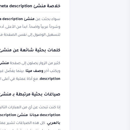
خلاصة منشئ meta description ووصف ميتا وSERP preview
سواء بحثت عن
منشئ meta description
وشرحاً عربياً واضحاً. ابدأ من الأعلى،
لتسهيل الوصول إلى نفس الصفحة من
كلمات بحثية شائعة عن منشئ eta description
كثير من الزوار يصلون إلى صفحة
منشئ 
ويكتب آخر
وصف ميتا
، بينما يفضّل غ
description
، مع أداة عملية في أعلى
صياغات بحثية مرتبطة بـ منشئ eta description
إذا كنت تبحث عن أي من العبارات التال
description مجانا
،
منشئ meta description مجاناً
بالعربي
. كل هذه الصياغات تشير عملياً