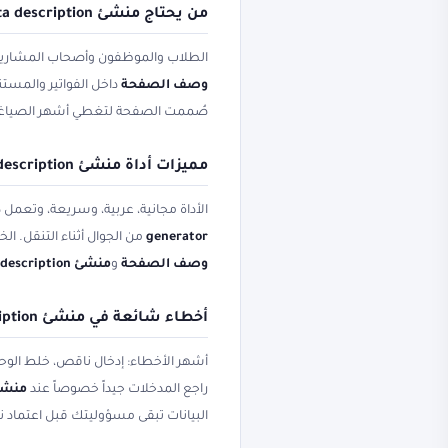
من يحتاج منشئ meta description وmeta description generator؟
الطلاب والموظفون وأصحاب المشاريع
وصف الصفحة
داخل الفواتير والمستن
صُممت الصفحة لتغطي أشهر الصياغات
مميزات أداة منشئ meta description ووصف ميتا
الأداة مجانية، عربية، وسريعة، وتعمل
generator
من الجوال أثناء التنقل. ا
وصف الصفحة
و
منشئ meta description مجانا
أخطاء شائعة في منشئ meta description وكتابة وصف جوجل
أشهر الأخطاء: إدخال ناقص، خلط الوحد
راجع المدخلات جيداً خصوصاً عند
منشئ
البيانات تبقى مسؤوليتك قبل اعتماد ن