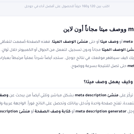
اكتب بين 120 و160 حرفاً للحصول على أفضل أداء في جوجل
أو
وصف ميتا
أو حتى
منشئ الوصف الميتا
، فهذه الصفحة صُممت لتغطّي 
شئ الوصف الميتا
met
حتى تصل للنتيجة بسرعة ووضوح.
ركّز على
منشئ meta description
بشكل مباشر، وتلبّي أيضاً من يبحث عن
وصف 
تعددة، تفتح صفحة واحدة وتُدخل بياناتك وتحصل على الناتج فوراً. الواجهة عربية 
وجل
meta description generator
أو
كتابة وصف الصفحة
أو
منشئ meta description مجانا