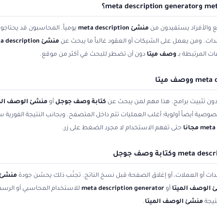
 والأفراد يستفيدون من
منشئ meta description
يومياً. المحاسبون قد يحتاجو
دات. ومن يعمل على الشيكات أو العقود غالباً ما يبحث عن
منشئ meta description مجانا
 المرتبطة بـ
وصف ميتا
دون أن تضطر للبحث في أكثر من موقع.
 دون تثبيت برامج. هذا مهم لمن يبحث عن
كتابة وصف جوجل
أو
منشئ الوصف الم
لخصوصية أيضاً أولوية؛ أغلب العمليات تتم داخل المتصفح. وبجانب النتيجة الفوري
حتى تفهم الاستخدام لا مجرد الضغط على زر.
ات أو العملات، أو إغلاق الصفحة قبل نسخ الناتج. تجنّب ذلك يحسّن جودة
منشئ ta description
 الوصف الميتا
أو
meta description generator
للاستخدام المحاسبي أو الرسمي
تيجة
منشئ الوصف الميتا
.