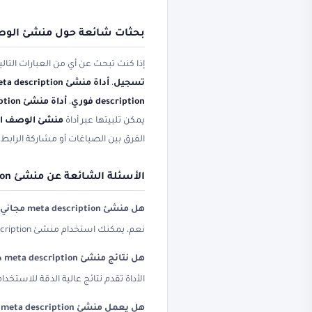
بحثات شائعة حول منشئ الوصف
إذا كنت تبحث عن أي من العبارات التال
تسجيل
،
أداة منشئ meta description من الجوال
description فوري
،
أداة منشئ meta description بسهولة
يمكن تلبيتها عبر أداة
منشئ الوصف ال
الفرق بين الصياغات أو مشاركة الراب
الأسئلة الشائعة عن منشئ meta description ووصف ميتا
هل منشئ meta description مجاني؟
نعم، يمكنك استخدام منشئ meta description مجاناً على مملكة الأدوات دون اشتراك أو تسجيل إجباري. الأداة متاحة للجميع من الجوال والكمبيوتر.
هل نتائج منشئ meta description دقيقة؟
الأداة تقدم نتائج عالية الدقة للاستخ
هل يعمل منشئ meta description على الجوال؟