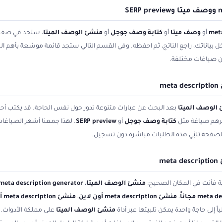
أو
وصف ميتا
أو
كتابة وصف جوجل
أو
منشئ الوصف الميتا
، ستجد في صف
 أدخل بياناتك، راجع الناتج، ثم احفظه. وفي القسم التالي ستجد قائمة موسّعة بأهم 
 صياغات مختلفة.
m
الوصف الميتا
بعد البحث عن عبارات متنوعة تدور حول نفس الحاجة. قد يكتب أ
يرهم صياغة مثل
كتابة وصف جوجل
أو
SERP preview
. لهذا جمعنا أشهر الصياغات 
 الصفحة تلبّي هذه الطلبات مباشرة دون تسجيل.
m
ية فأنت في المكان الصحيح:
منشئ الوصف الميتا
،
meta description generator
،
منشئ meta description أون لاين
،
منشئ meta description أونلاين
 إلى حاجة واحدة يمكن تلبيتها عبر أداة
منشئ الوصف الميتا
على مملكة الأدوات. 