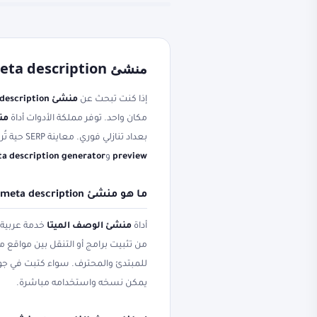
منشئ meta description ووصف ميتا مجاناً أون لاين
إذا كنت تبحث عن
منشئ meta description
مكان واحد. توفر مملكة الأدوات أداة
من
بعداد تنازلي فوري. معاينة SERP حية تُريك كيف سيظهر موقعك في نتائج جوجل. ستجد أيضاً شرحاً عملياً مرتبطاً بعبارات مثل
preview
و
a description generator
ما هو منشئ meta description وكيف يعمل وصف ميتا؟
أداة
منشئ الوصف الميتا
خدمة عربية ت
من تثبيت برامج أو التنقل بين مواقع م
للمبتدئ والمحترف. سواء كتبت في ج
يمكن نسخه واستخدامه مباشرة.