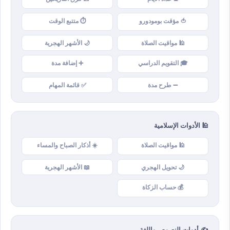
🍅 مؤقت بومودورو
⏱️ متتبع الوقت
🕌 مواقيت الصلاة
🌙 الأشهر الهجرية
🎓 التقويم الدراسي
➕ إضافة مدة
➖ طرح مدة
✅ قائمة المهام
🕌 الأدوات الإسلامية
🕌 مواقيت الصلاة
☀️ أذكار الصباح والمساء
🌙 تحويل الهجري
📖 الأشهر الهجرية
💰 حساب الزكاة
✍️ أدوات النصوص واللغة