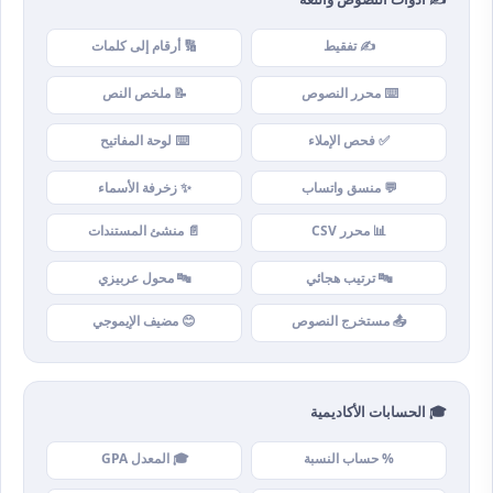
✍️ تفقيط
🔢 أرقام إلى كلمات
⌨️ محرر النصوص
📝 ملخص النص
✅ فحص الإملاء
⌨️ لوحة المفاتيح
💬 منسق واتساب
✨ زخرفة الأسماء
📊 محرر CSV
📄 منشئ المستندات
🔤 ترتيب هجائي
🔤 محول عربيزي
📤 مستخرج النصوص
😊 مضيف الإيموجي
🎓 الحسابات الأكاديمية
% حساب النسبة
🎓 المعدل GPA