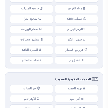
🧾 مولد الفواتير
💰 حاسبة الميزانية
📦 حساب CBM
📞 مفاتيح الدول
📮 الرمز البريدي
📊 أسعار البورصة
📈 سهم أرامكو
🧾 منشئ الإيصالات
📋 عروض الأسعار
👤 السيرة الذاتية
📄 عقد إيجار
📜 حاسبة الطابو
🇸🇦 الخدمات الحكومية السعودية
💼 نهاية الخدمة
⏱️ أجر الساعة
📅 أجر اليوم
⏰ الأوفر تايم