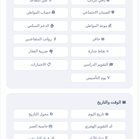
📆 باقي الراتب
👴 سن التقاعد
🛡️ الضمان الاجتماعي
🏦 حساب المواطن
💰 موعد المواطن
🏠 الدعم السكني
📅 حافز
👴 رواتب المتقاعدين
⭐ نقاط جدارة
🏘️ ضريبة العقار
🎓 التقويم الدراسي
📋 الاختبارات
🏅 يوم التأسيس
📅 الوقت والتاريخ
📅 تاريخ اليوم
🔄 محول التاريخ
🌙 التقويم الهجري
🎂 حاسبة العمر
⏳ عداد الأيام
📐 فرق التاريخين