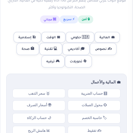
موقع أدوات عربي متكامل يضم أكثر من 150 أداة رقمية ذكية في المالية، التاريخ،
الصحة، التكنولوجيا وأكثر.
🔒 آمن
⚡ سريع
🆓 مجاني
💼 المالية
🇸🇦 حكومي
📅 الوقت
🕌 إسلامية
✍️ نصوص
🎓 أكاديمي
💻 تقنية
🏥 صحة
🎮 ترفيه
🔄 تحويلات
💼 المالية والأعمال
🧮 حساب الضريبة
🥇 سعر الذهب
💱 محول العملات
🌍 أسعار الصرف
🏷️ حاسبة الخصم
🌙 حساب الزكاة
✍️ تفقيط
📊 هامش الربح