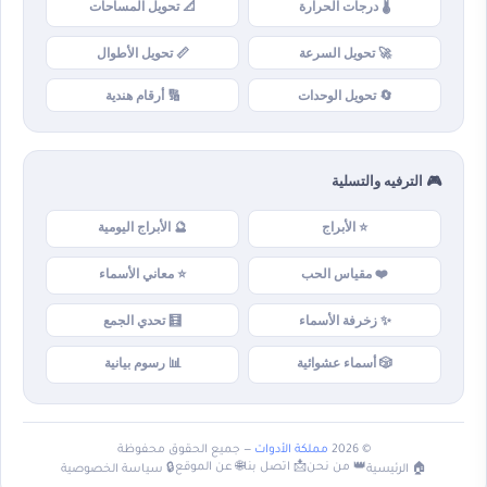
🌡️ درجات الحرارة
📐 تحويل المساحات
🚀 تحويل السرعة
📏 تحويل الأطوال
🔄 تحويل الوحدات
🔢 أرقام هندية
🎮 الترفيه والتسلية
⭐ الأبراج
🔮 الأبراج اليومية
❤️ مقياس الحب
⭐ معاني الأسماء
✨ زخرفة الأسماء
🧮 تحدي الجمع
🎲 أسماء عشوائية
📊 رسوم بيانية
© 2026
مملكة الأدوات
— جميع الحقوق محفوظة
👑 من نحن
📩 اتصل بنا
🌐 عن الموقع
🏠 الرئيسية
🔒 سياسة الخصوصية