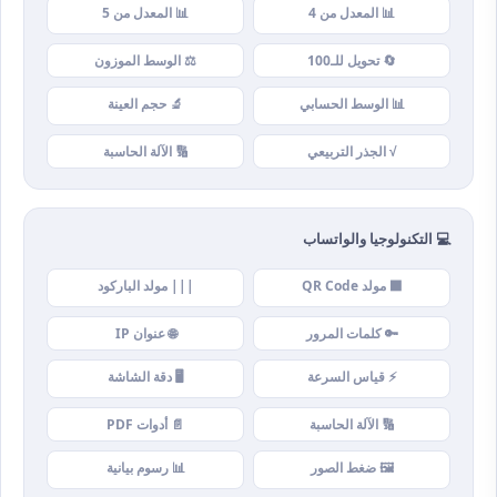
📊 المعدل من 4
📊 المعدل من 5
🔄 تحويل للـ100
⚖️ الوسط الموزون
📊 الوسط الحسابي
🔬 حجم العينة
√ الجذر التربيعي
🔢 الآلة الحاسبة
💻 التكنولوجيا والواتساب
⬛ مولد QR Code
||| مولد الباركود
🔑 كلمات المرور
🌐 عنوان IP
⚡ قياس السرعة
🖥️ دقة الشاشة
🔢 الآلة الحاسبة
📄 أدوات PDF
🖼️ ضغط الصور
📊 رسوم بيانية