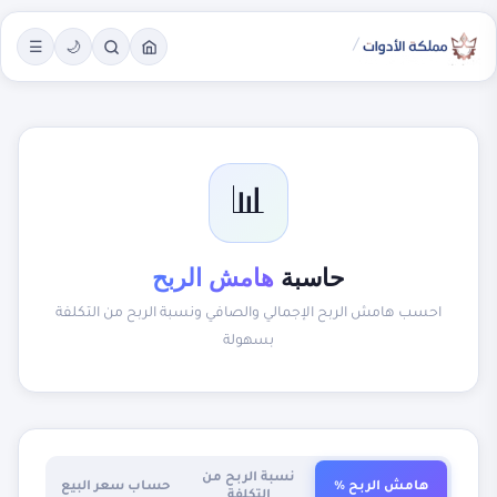
/
☰
🌙
📊
حاسبة
هامش الربح
احسب هامش الربح الإجمالي والصافي ونسبة الربح من التكلفة
بسهولة
نسبة الربح من
هامش الربح %
حساب سعر البيع
التكلفة