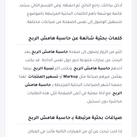
أدخل بياناتك، راجع الناتج، ثم احفظه. وفي القسم التالي ستجد
قائمة موسّعة بأهم الكلمات البحثية المرتبطة بالموضوع
لتسهيل الوصول إلى نفس الصفحة من صياغات مختلفة.
كلمات بحثية شائعة عن حاسبة هامش الربح
كثير من الزوار يصلون إلى صفحة
حاسبة هامش الربح
بعد
البحث عن عبارات متنوعة تدور حول نفس الحاجة. قد يكتب
أحدهم
حاسبة هامش الربح
، ويكتب آخر
نسبة الربح
، بينما
يفضّل غيرهم صياغة مثل
Markup
أو
تسعير المنتجات
. لهذا
جمعنا أشهر الصياغات البحثية المرتبطة بـ
حاسبة هامش
الربح
، مع أداة عملية في أعلى الصفحة تلبّي هذه الطلبات
مباشرة دون تسجيل.
صياغات بحثية مرتبطة بـ حاسبة هامش الربح
إذا كنت تبحث عن أي من العبارات التالية فأنت في المكان