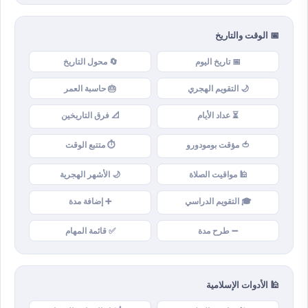
📅 الوقت والتاريخ
📅 تاريخ اليوم
🔄 محول التاريخ
🌙 التقويم الهجري
🎂 حاسبة العمر
⏳ عداد الأيام
📐 فرق التاريخين
🍅 مؤقت بومودورو
⏱️ متتبع الوقت
🕌 مواقيت الصلاة
🌙 الأشهر الهجرية
🎓 التقويم الدراسي
➕ إضافة مدة
➖ طرح مدة
✅ قائمة المهام
🕌 الأدوات الإسلامية