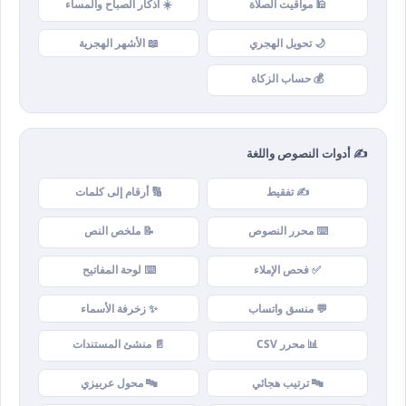
🕌 مواقيت الصلاة
☀️ أذكار الصباح والمساء
🌙 تحويل الهجري
📖 الأشهر الهجرية
💰 حساب الزكاة
✍️ أدوات النصوص واللغة
✍️ تفقيط
🔢 أرقام إلى كلمات
⌨️ محرر النصوص
📝 ملخص النص
✅ فحص الإملاء
⌨️ لوحة المفاتيح
💬 منسق واتساب
✨ زخرفة الأسماء
📊 محرر CSV
📄 منشئ المستندات
🔤 ترتيب هجائي
🔤 محول عربيزي