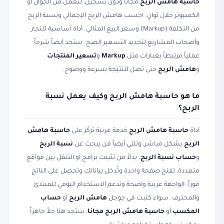
حاسبة هامش الربح
مجاناً ودون تسجيل، لتعمل من الجوال أو
الكمبيوتر خلال ثوانٍ. احسب هامش الربح الإجمالي ونسبة الربح
من التكلفة (Markup) وسعر البيع المثالي. أداة أساسية للتجار
وأصحاب المشاريع لتحديد التسعير الصح. ستجد أيضاً شرحاً
عملياً مرتبطاً بعبارات مثل
Markup
و
تسعير المنتجات
و
هامش الربح
حتى تصل للنتيجة بسرعة ووضوح.
ما هو حاسبة هامش الربح وكيف يعمل نسبة
الربح؟
أداة
حاسبة هامش الربح
خدمة عربية تركّز على
حاسبة هامش
الربح
بشكل مباشر، وتلبّي أيضاً من يبحث عن
نسبة الربح
و
حساب نسبة الربح
. بدلاً من تثبيت برامج أو التنقل بين مواقع
متعددة، تفتح صفحة واحدة وتُدخل بياناتك وتحصل على الناتج
فوراً. الواجهة عربية واضحة وتدعم الاستخدام اليومي للمبتدئ
والمحترف. سواء كتبت في جوجل
هامش الربح
أو
حساب
المكسب
أو
حاسبة هامش الربح مجانا
، ستجد هنا حلاً جاهزاً