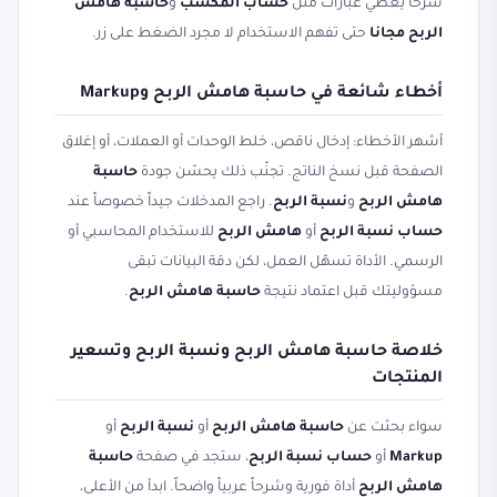
شرحاً يغطي عبارات مثل
حساب المكسب
و
حاسبة هامش
الربح مجانا
حتى تفهم الاستخدام لا مجرد الضغط على زر.
أخطاء شائعة في حاسبة هامش الربح وMarkup
أشهر الأخطاء: إدخال ناقص، خلط الوحدات أو العملات، أو إغلاق
الصفحة قبل نسخ الناتج. تجنّب ذلك يحسّن جودة
حاسبة
هامش الربح
و
نسبة الربح
. راجع المدخلات جيداً خصوصاً عند
حساب نسبة الربح
أو
هامش الربح
للاستخدام المحاسبي أو
الرسمي. الأداة تسهّل العمل، لكن دقة البيانات تبقى
مسؤوليتك قبل اعتماد نتيجة
حاسبة هامش الربح
.
خلاصة حاسبة هامش الربح ونسبة الربح وتسعير
المنتجات
سواء بحثت عن
حاسبة هامش الربح
أو
نسبة الربح
أو
Markup
أو
حساب نسبة الربح
، ستجد في صفحة
حاسبة
هامش الربح
أداة فورية وشرحاً عربياً واضحاً. ابدأ من الأعلى،