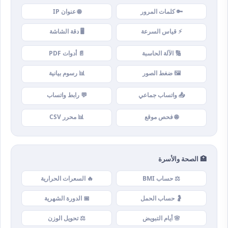
🔑 كلمات المرور
🌐 عنوان IP
⚡ قياس السرعة
🖥️ دقة الشاشة
🔢 الآلة الحاسبة
📄 أدوات PDF
🖼️ ضغط الصور
📊 رسوم بيانية
📤 واتساب جماعي
💬 رابط واتساب
🌐 فحص موقع
📊 محرر CSV
🏥 الصحة والأسرة
⚖️ حساب BMI
🔥 السعرات الحرارية
🤰 حساب الحمل
📅 الدورة الشهرية
🌸 أيام التبويض
⚖️ تحويل الوزن