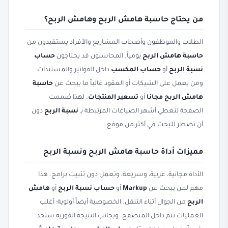
من يحتاج حاسبة هامش الربح وهامش الربح؟
الطلاب والموظفون وأصحاب المشاريع والأفراد يستفيدون من
حاسبة هامش الربح
يومياً. المحاسبون قد يحتاجون
حساب
نسبة الربح
أو
حساب المكسب
داخل الفواتير والمستندات.
ومن يعمل على الشيكات أو العقود غالباً ما يبحث عن
حاسبة
هامش الربح مجانا
أو
تسعير المنتجات
. لهذا صُممت
الصفحة لتغطي أشهر الصياغات المرتبطة بـ
نسبة الربح
دون
أن تضطر للبحث في أكثر من موقع.
مميزات أداة حاسبة هامش الربح ونسبة الربح
الأداة مجانية، عربية، وسريعة، وتعمل دون تثبيت برامج. هذا
مهم لمن يبحث عن
Markup
أو
حساب نسبة الربح
أو
هامش
الربح
من الجوال أثناء التنقل. الخصوصية أيضاً أولوية؛ أغلب
العمليات تتم داخل المتصفح. وبجانب النتيجة الفورية ستجد