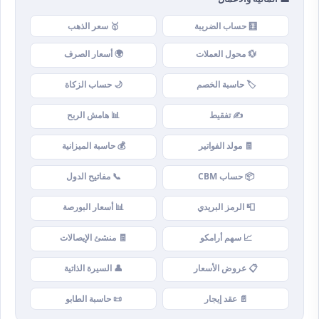
🧮 حساب الضريبة
🥇 سعر الذهب
💱 محول العملات
🌍 أسعار الصرف
🏷️ حاسبة الخصم
🌙 حساب الزكاة
✍️ تفقيط
📊 هامش الربح
🧾 مولد الفواتير
💰 حاسبة الميزانية
📦 حساب CBM
📞 مفاتيح الدول
📮 الرمز البريدي
📊 أسعار البورصة
📈 سهم أرامكو
🧾 منشئ الإيصالات
📋 عروض الأسعار
👤 السيرة الذاتية
📄 عقد إيجار
📜 حاسبة الطابو