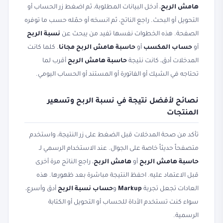
هامش الربح
، أدخل البيانات المطلوبة، ثم اضغط زر الحساب أو
التحويل أو البحث. راجع الناتج، ثم انسخه أو حمّله حسب ما توفره
الصفحة. هذه الخطوات نفسها تفيد من يبحث عن
نسبة الربح
أو
حساب المكسب
أو
حاسبة هامش الربح مجانا
. كلما كانت
المدخلات أدق، كانت نتيجة
حاسبة هامش الربح
أقرب لما
تحتاجه في الشيك أو الفاتورة أو المستند أو الحساب اليومي.
نصائح لأفضل نتيجة في نسبة الربح وتسعير
المنتجات
تأكد من صحة المدخلات قبل الضغط على زر النتيجة، واستخدم
متصفحاً حديثاً خاصة على الجوال. عند الاستخدام الرسمي لـ
حاسبة هامش الربح
أو
هامش الربح
، راجع الناتج مرة أخرى
قبل الاعتماد عليه. احفظ النتيجة مباشرة بعد ظهورها. هذه
العادات تجعل تجربة
Markup
و
حساب نسبة الربح
أدق وأسرع،
سواء كنت تستخدم الأداة للحساب أو التحويل أو الكتابة
الرسمية.