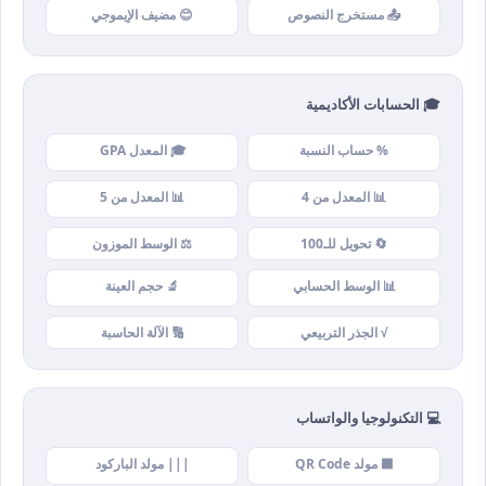
📤 مستخرج النصوص
😊 مضيف الإيموجي
🎓 الحسابات الأكاديمية
% حساب النسبة
🎓 المعدل GPA
📊 المعدل من 4
📊 المعدل من 5
🔄 تحويل للـ100
⚖️ الوسط الموزون
📊 الوسط الحسابي
🔬 حجم العينة
√ الجذر التربيعي
🔢 الآلة الحاسبة
💻 التكنولوجيا والواتساب
⬛ مولد QR Code
||| مولد الباركود