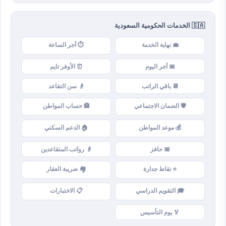
🇸🇦 الخدمات الحكومية السعودية
💼 نهاية الخدمة
⏱️ أجر الساعة
📅 أجر اليوم
⏰ الأوفر تايم
📆 باقي الراتب
👴 سن التقاعد
🛡️ الضمان الاجتماعي
🏦 حساب المواطن
💰 موعد المواطن
🏠 الدعم السكني
📅 حافز
👴 رواتب المتقاعدين
⭐ نقاط جدارة
🏘️ ضريبة العقار
🎓 التقويم الدراسي
📋 الاختبارات
🏅 يوم التأسيس