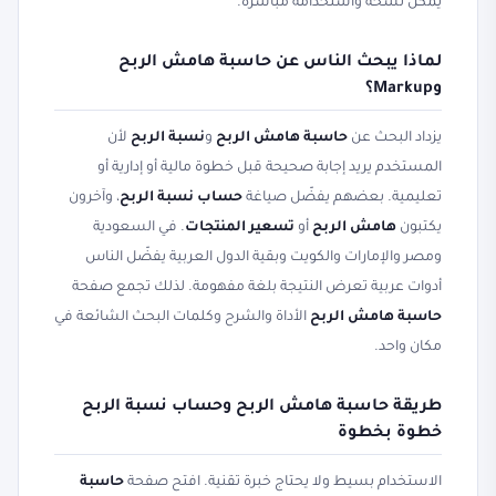
يمكن نسخه واستخدامه مباشرة.
لماذا يبحث الناس عن حاسبة هامش الربح
وMarkup؟
يزداد البحث عن
حاسبة هامش الربح
و
نسبة الربح
لأن
المستخدم يريد إجابة صحيحة قبل خطوة مالية أو إدارية أو
تعليمية. بعضهم يفضّل صياغة
حساب نسبة الربح
، وآخرون
يكتبون
هامش الربح
أو
تسعير المنتجات
. في السعودية
ومصر والإمارات والكويت وبقية الدول العربية يفضّل الناس
أدوات عربية تعرض النتيجة بلغة مفهومة. لذلك تجمع صفحة
حاسبة هامش الربح
الأداة والشرح وكلمات البحث الشائعة في
مكان واحد.
طريقة حاسبة هامش الربح وحساب نسبة الربح
خطوة بخطوة
الاستخدام بسيط ولا يحتاج خبرة تقنية. افتح صفحة
حاسبة