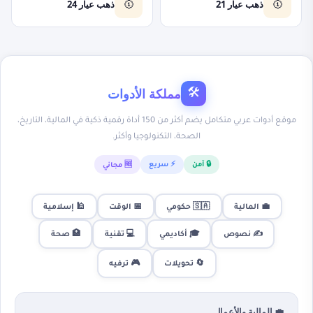
ذهب عيار 21
ذهب عيار 24
🥇
🥇
مملكة الأدوات
🛠
موقع أدوات عربي متكامل يضم أكثر من 150 أداة رقمية ذكية في المالية، التاريخ،
الصحة، التكنولوجيا وأكثر.
🔒 آمن
⚡ سريع
🆓 مجاني
💼 المالية
🇸🇦 حكومي
📅 الوقت
🕌 إسلامية
✍️ نصوص
🎓 أكاديمي
💻 تقنية
🏥 صحة
🎮 ترفيه
🔄 تحويلات
💼 المالية والأعمال