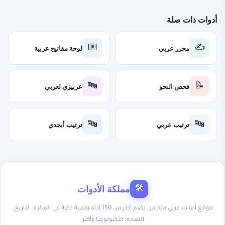
أدوات ذات صلة
محرر عربي
لوحة مفاتيح عربية
⌨️
✍️
فحص النحو
عربيزي لعربي
🔤
📝
ترتيب عربي
ترتيب أبجدي
🔤
🔤
مملكة الأدوات
🛠
موقع أدوات عربي متكامل يضم أكثر من 150 أداة رقمية ذكية في المالية، التاريخ،
الصحة، التكنولوجيا وأكثر.