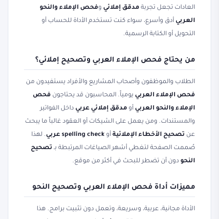
العادات تجعل تجربة
مدقق إملائي
و
فحص الإملاء والنحو
العربي
أدق وأسرع، سواء كنت تستخدم الأداة للحساب أو
التحويل أو الكتابة الرسمية.
من يحتاج فحص الإملاء العربي وتصحيح إملائي؟
الطلاب والموظفون وأصحاب المشاريع والأفراد يستفيدون من
فحص الإملاء العربي
يومياً. المحاسبون قد يحتاجون
فحص
الإملاء والنحو العربي
أو
مدقق إملائي عربي
داخل الفواتير
والمستندات. ومن يعمل على الشيكات أو العقود غالباً ما يبحث
عن
تصحيح الأخطاء الإملائية
أو
spelling check عربي
. لهذا
صُممت الصفحة لتغطي أشهر الصياغات المرتبطة بـ
تصحيح
النحو
دون أن تضطر للبحث في أكثر من موقع.
مميزات أداة فحص الإملاء العربي وتصحيح النحو
الأداة مجانية، عربية، وسريعة، وتعمل دون تثبيت برامج. هذا