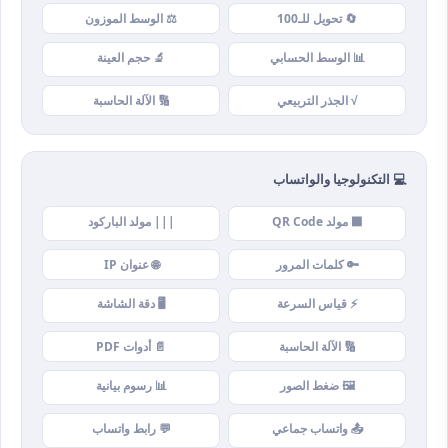
🔄 تحويل للـ100
⚖️ الوسط الموزون
📊 الوسط الحسابي
🔬 حجم العينة
√ الجذر التربيعي
🔢 الآلة الحاسبة
💻 التكنولوجيا والواتساب
⬛ مولد QR Code
||| مولد الباركود
🔑 كلمات المرور
🌐 عنوان IP
⚡ قياس السرعة
🖥️ دقة الشاشة
🔢 الآلة الحاسبة
📄 أدوات PDF
🖼️ ضغط الصور
📊 رسوم بيانية
📤 واتساب جماعي
💬 رابط واتساب