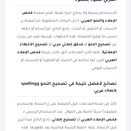
العربي خطوة بخطوة
الاستخدام بسيط ولا يحتاج خبرة تقنية. افتح صفحة
فحص
الإملاء والنحو العربي
، أدخل البيانات المطلوبة، ثم اضغط زر
الحساب أو التحويل أو البحث. راجع الناتج، ثم انسخه أو حمّله
حسب ما توفره الصفحة. هذه الخطوات نفسها تفيد من يبحث
عن
تصحيح النحو
أو
مدقق إملائي عربي
أو
تصحيح الأخطاء
الإملائية
. كلما كانت المدخلات أدق، كانت نتيجة
فحص الإملاء
العربي
أقرب لما تحتاجه في الشيك أو الفاتورة أو المستند أو
الحساب اليومي.
نصائح لأفضل نتيجة في تصحيح النحو وspelling
check عربي
تأكد من صحة المدخلات قبل الضغط على زر النتيجة، واستخدم
متصفحاً حديثاً خاصة على الجوال. عند الاستخدام الرسمي لـ
فحص الإملاء العربي
أو
تصحيح إملائي
، راجع الناتج مرة أخرى
قبل الاعتماد عليه. احفظ النتيجة مباشرة بعد ظهورها. هذه