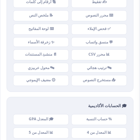
✍️ تفقيط
🔢 أرقام إلى كلمات
⌨️ محرر النصوص
📝 ملخص النص
✅ فحص الإملاء
⌨️ لوحة المفاتيح
💬 منسق واتساب
✨ زخرفة الأسماء
📊 محرر CSV
📄 منشئ المستندات
🔤 ترتيب هجائي
🔤 محول عربيزي
📤 مستخرج النصوص
😊 مضيف الإيموجي
🎓 الحسابات الأكاديمية
% حساب النسبة
🎓 المعدل GPA
📊 المعدل من 4
📊 المعدل من 5