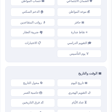
🛡️ الضمان الاجتماعي
🏦 حساب المواطن
💰 موعد المواطن
🏠 الدعم السكني
📅 حافز
👴 رواتب المتقاعدين
⭐ نقاط جدارة
🏘️ ضريبة العقار
🎓 التقويم الدراسي
📋 الاختبارات
🏅 يوم التأسيس
📅 الوقت والتاريخ
📅 تاريخ اليوم
🔄 محول التاريخ
🌙 التقويم الهجري
🎂 حاسبة العمر
⏳ عداد الأيام
📐 فرق التاريخين