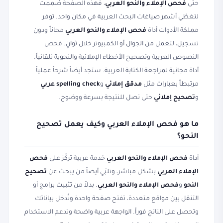
حتى
فحص الإملاء والنحو العربي
، فهذه الصفحة صُممت
لتغطّي أشهر صياغات البحث العربية في مكان واحد. توفر
مملكة الأدوات أداة
فحص الإملاء والنحو العربي
مجاناً ودون
تسجيل، لتعمل من الجوال أو الكمبيوتر خلال ثوانٍ. فحص
النصوص العربية وتصحيح الأخطاء الإملائية والنحوية تلقائياً.
أداة مجانية لمراجعة الكتابة العربية. ستجد أيضاً شرحاً عملياً
مرتبطاً بعبارات مثل
مدقق إملائي
و
spelling check عربي
و
تصحيح إملائي
حتى تصل للنتيجة بسرعة ووضوح.
ما هو فحص الإملاء العربي وكيف يعمل تصحيح
النحو؟
أداة
فحص الإملاء والنحو العربي
خدمة عربية تركّز على
فحص
الإملاء العربي
بشكل مباشر، وتلبّي أيضاً من يبحث عن
تصحيح
النحو
و
فحص الإملاء والنحو العربي
. بدلاً من تثبيت برامج أو
التنقل بين مواقع متعددة، تفتح صفحة واحدة وتُدخل بياناتك
وتحصل على الناتج فوراً. الواجهة عربية واضحة وتدعم الاستخدام