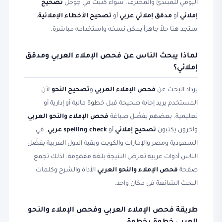
اليومي للمبتدئ والمحترف. سواء كتبت في جوجل
تصحيح
إملائي
أو
مدقق إملائي عربي
أو
تصحيح الأخطاء الإملائية
،
ستجد هنا حلاً جاهزاً يمكن نسخه واستخدامه مباشرة.
لماذا يبحث الناس عن فحص الإملاء العربي ومدقق
إملائي؟
يزداد البحث عن
فحص الإملاء العربي
و
تصحيح النحو
لأن
المستخدم يريد إجابة صحيحة قبل خطوة مالية أو إدارية أو
تعليمية. بعضهم يفضّل صياغة
فحص الإملاء والنحو العربي
،
وآخرون يكتبون
تصحيح إملائي
أو
spelling check عربي
. في
السعودية ومصر والإمارات والكويت وبقية الدول العربية يفضّل
الناس أدوات عربية تعرض النتيجة بلغة مفهومة. لذلك تجمع
صفحة
فحص الإملاء والنحو العربي
الأداة والشرح وكلمات
البحث الشائعة في مكان واحد.
طريقة فحص الإملاء العربي وفحص الإملاء والنحو