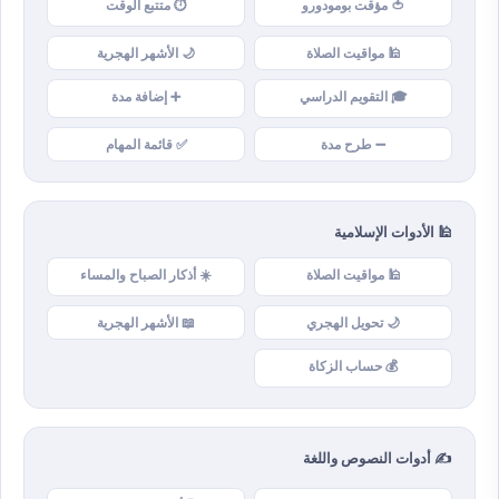
🍅 مؤقت بومودورو
⏱️ متتبع الوقت
🕌 مواقيت الصلاة
🌙 الأشهر الهجرية
🎓 التقويم الدراسي
➕ إضافة مدة
➖ طرح مدة
✅ قائمة المهام
🕌 الأدوات الإسلامية
🕌 مواقيت الصلاة
☀️ أذكار الصباح والمساء
🌙 تحويل الهجري
📖 الأشهر الهجرية
💰 حساب الزكاة
✍️ أدوات النصوص واللغة