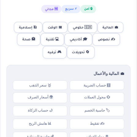
🔒 آمن
⚡ سريع
🆓 مجاني
💼 المالية
🇸🇦 حكومي
📅 الوقت
🕌 إسلامية
✍️ نصوص
🎓 أكاديمي
💻 تقنية
🏥 صحة
🎮 ترفيه
🔄 تحويلات
💼 المالية والأعمال
🧮 حساب الضريبة
🥇 سعر الذهب
💱 محول العملات
🌍 أسعار الصرف
🏷️ حاسبة الخصم
🌙 حساب الزكاة
✍️ تفقيط
📊 هامش الربح
🧾 مولد الفواتير
💰 حاسبة الميزانية