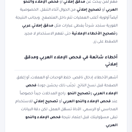
مهم لمن يبحث عن
مدقق إملائي
أو
فحص الإملاء والنحو
العربي
أو
تصحيح إملائي
من الجوال أثناء التنقل. الخصوصية
أيضاً أولوية؛ أغلب العمليات تتم داخل المتصفح. وبجانب النتيجة
الفورية ستجد شرحاً يغطي عبارات مثل
مدقق إملائي عربي
و
تصحيح الأخطاء الإملائية
حتى تفهم الاستخدام لا مجرد
الضغط على زر.
أخطاء شائعة في فحص الإملاء العربي ومدقق
إملائي
أشهر الأخطاء: إدخال ناقص، خلط الوحدات أو العملات، أو إغلاق
الصفحة قبل نسخ الناتج. تجنّب ذلك يحسّن جودة
فحص
الإملاء العربي
و
تصحيح النحو
. راجع المدخلات جيداً خصوصاً
عند
فحص الإملاء والنحو العربي
أو
تصحيح إملائي
للاستخدام
المحاسبي أو الرسمي. الأداة تسهّل العمل، لكن دقة البيانات
تبقى مسؤوليتك قبل اعتماد نتيجة
فحص الإملاء والنحو
العربي
.