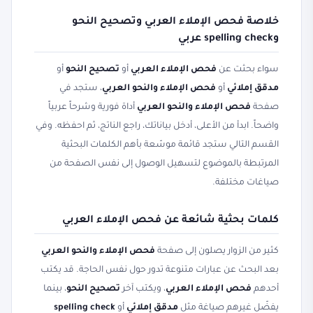
خلاصة فحص الإملاء العربي وتصحيح النحو
وspelling check عربي
سواء بحثت عن
فحص الإملاء العربي
أو
تصحيح النحو
أو
مدقق إملائي
أو
فحص الإملاء والنحو العربي
، ستجد في
صفحة
فحص الإملاء والنحو العربي
أداة فورية وشرحاً عربياً
واضحاً. ابدأ من الأعلى، أدخل بياناتك، راجع الناتج، ثم احفظه. وفي
القسم التالي ستجد قائمة موسّعة بأهم الكلمات البحثية
المرتبطة بالموضوع لتسهيل الوصول إلى نفس الصفحة من
صياغات مختلفة.
كلمات بحثية شائعة عن فحص الإملاء العربي
كثير من الزوار يصلون إلى صفحة
فحص الإملاء والنحو العربي
بعد البحث عن عبارات متنوعة تدور حول نفس الحاجة. قد يكتب
أحدهم
فحص الإملاء العربي
، ويكتب آخر
تصحيح النحو
، بينما
يفضّل غيرهم صياغة مثل
مدقق إملائي
أو
spelling check