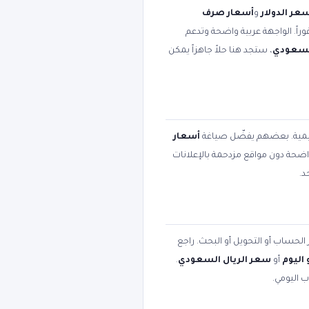
عر الدولار
و
أسعار صرف
وراً. الواجهة عربية واضحة وتدعم
السعودي
، ستجد هنا حلاً جاهزاً يمكن
عليمية. بعضهم يفضّل صياغة
أسعار
 واضحة دون مواقع مزدحمة بالإعلانات
د.
 الحساب أو التحويل أو البحث. راجع
اليوم
أو
سعر الريال السعودي
.
ب اليومي.