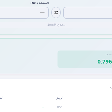
TND
النتيجة بـ
⇄
جاري التحميل...
د.ت
=

ر (
الرمز
—
USD