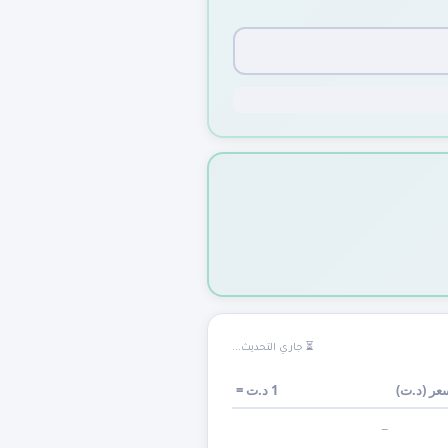
⏳ جاري التحديث...
عر (
د.ت
)
1
د.ت
=
—