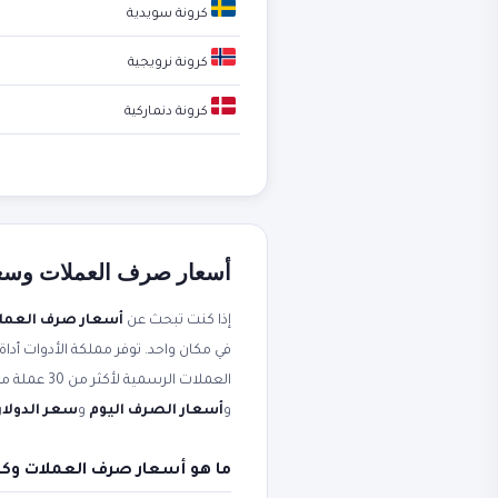
كرونة سويدية
كرونة نرويجية
كرونة دنماركية
أسعار صرف العملات وسعر ا
إذا كنت تبحث عن
أسعار صرف العمل
في مكان واحد. توفر مملكة الأدوات أداة
العملات الرسمية لأكثر من 30 عملة مقابل الجنيه المصري. محدثة لحظياً من مصادر موثوقة. ستجد أيضاً شرحاً عملياً مرتبطاً بعبارات مثل
و
أسعار الصرف اليوم
و
سعر الدولار 
ما هو أسعار صرف العملات وكي