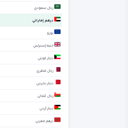
ريال سعودي
درهم إماراتي
يورو
جنيه إسترليني
دينار كويتي
ريال قطري
دينار بحريني
ريال عُماني
دينار أردني
درهم مغربي