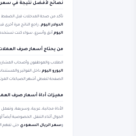
نصائح لأفضل نتيجة في سعر ال
تأكد من صحة المدخلات قبل الضغط على 
الدولار اليوم
، راجع الناتج مرة أخرى ق
اليوم
أدق وأسرع، سواء كنت تستخدم الأ
من يحتاج أسعار صرف العملات و
الطلاب والموظفون وأصحاب المشاريع
اليورو اليوم
داخل الفواتير والمستندات
الصفحة لتغطي أشهر الصياغات المرتب
مميزات أداة أسعار صرف العملا
الأداة مجانية، عربية، وسريعة، وتعمل
الجوال أثناء التنقل. الخصوصية أيضاً 
و
سعر الريال السعودي
حتى تفهم ال