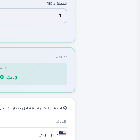
AED
المبلغ بـ
1 AED =
AED
1
0.7960 د.ت
 أسعار الصرف مقابل دينار تونسي
العملة
دولار أمريكي