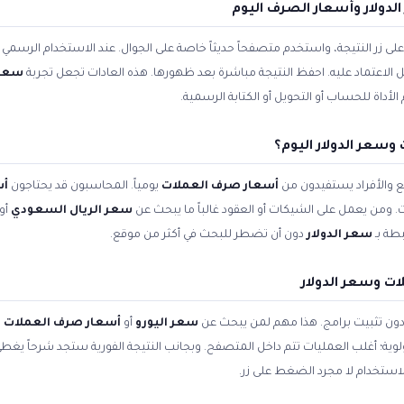
دولار وأسعار الصرف اليوم
زر النتيجة، واستخدم متصفحاً حديثاً خاصة على الجوال. عند الاستخدام الرسمي ل
بل الاعتماد عليه. احفظ النتيجة مباشرة بعد ظهورها. هذه العادات تجعل تجربة
سعر 
داة للحساب أو التحويل أو الكتابة الرسمية.
سعر الدولار اليوم؟
 والأفراد يستفيدون من
أسعار صرف العملات
يومياً. المحاسبون قد يحتاجون
أس
. ومن يعمل على الشيكات أو العقود غالباً ما يبحث عن
سعر الريال السعودي
أو
طة بـ
سعر الدولار
دون أن تضطر للبحث في أكثر من موقع.
ت وسعر الدولار
 دون تثبيت برامج. هذا مهم لمن يبحث عن
سعر اليورو
أو
أسعار صرف العملات ا
أولوية؛ أغلب العمليات تتم داخل المتصفح. وبجانب النتيجة الفورية ستجد شرحاً يغط
استخدام لا مجرد الضغط على زر.