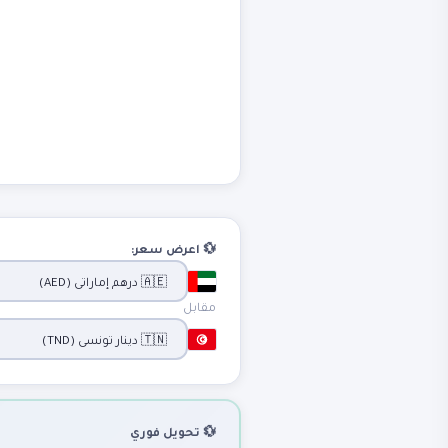
💱 اعرض سعر:
مقابل
💱 تحويل فوري