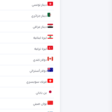
دينار تونسي
دينار جزائري
دينار عراقي
ليرة لبنانية
ليرة تركية
دولار كندي
دولار أسترالي
فرنك سويسري
ين ياباني
يوان صيني