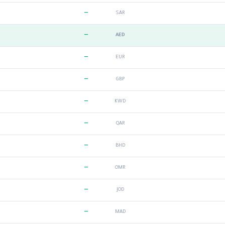
—
SAR
—
AED
—
EUR
—
GBP
—
KWD
—
QAR
—
BHD
—
OMR
—
JOD
—
MAD