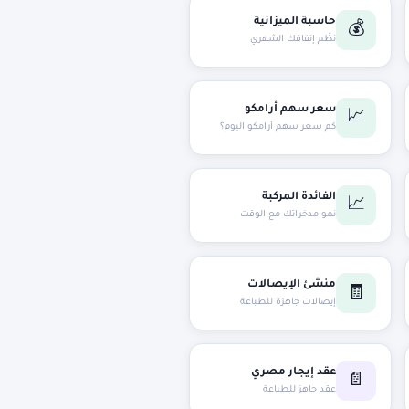
حاسبة الميزانية
💰
نظّم إنفاقك الشهري
سعر سهم أرامكو
📈
كم سعر سهم أرامكو اليوم؟
الفائدة المركبة
📈
نمو مدخراتك مع الوقت
منشئ الإيصالات
🧾
إيصالات جاهزة للطباعة
عقد إيجار مصري
📄
عقد جاهز للطباعة