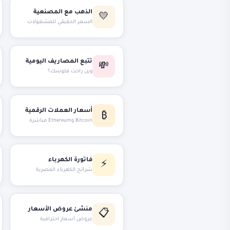
الذهب مع المصنعية
💛
السعر الحقيقي للمشغولات
تتبع المصاريف اليومية
💸
وين راحت فلوسك؟
أسعار العملات الرقمية
₿
Bitcoin وEthereum مباشرة
فاتورة الكهرباء
⚡
شرائح الكهرباء المصرية
منشئ عروض الأسعار
📋
عروض أسعار احترافية