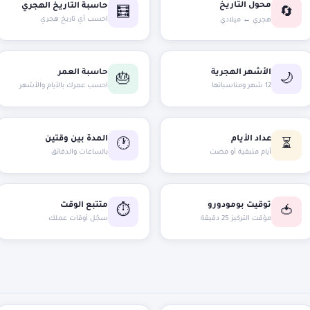
محول التاريخ
حاسبة التاريخ الهجري
🧮
🔄
احسب أي تاريخ هجري
هجري ↔ ميلادي
الأشهر الهجرية
حاسبة العمر
🎂
🌙
12 شهر ومناسباتها
احسب عمرك بالأيام والأشهر
عداد الأيام
المدة بين وقتين
🕐
⏳
أيام متبقية أو مضت
بالساعات والدقائق
توقيت بومودورو
متتبع الوقت
⏱️
🍅
مؤقت التركيز 25 دقيقة
سجّل أوقات عملك