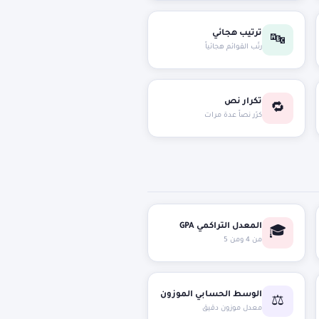
ترتيب هجائي
🔤
رتّب القوائم هجائياً
تكرار نص
🔁
كرّر نصاً عدة مرات
المعدل التراكمي GPA
🎓
من 4 ومن 5
الوسط الحسابي الموزون
⚖️
معدل موزون دقيق