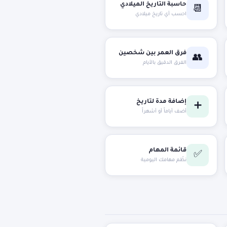
حاسبة التاريخ الميلادي
📆
احسب أي تاريخ ميلادي
فرق العمر بين شخصين
👥
الفرق الدقيق بالأيام
إضافة مدة لتاريخ
➕
أضف أياماً أو أشهراً
قائمة المهام
✅
نظّم مهامك اليومية