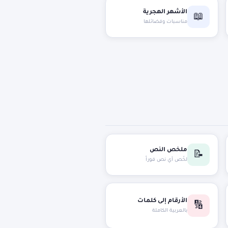
الأشهر الهجرية
📖
مناسبات وفضائلها
ملخص النص
📝
لخّص أي نص فوراً
الأرقام إلى كلمات
🔢
بالعربية الكاملة