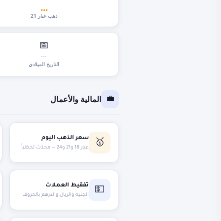
...
ذهب عيار 21
📅
...
التاريخ الميلادي
المالية والأعمال
💼
سعر الذهب اليوم
🥇
عيار 18 و21 و24 — محدّث لحظياً
تفقيط العملات
💵
الجنيه والريال والدرهم بالحروف