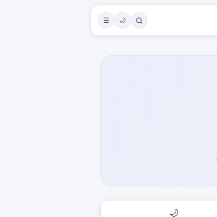
☰
🌙
🌙