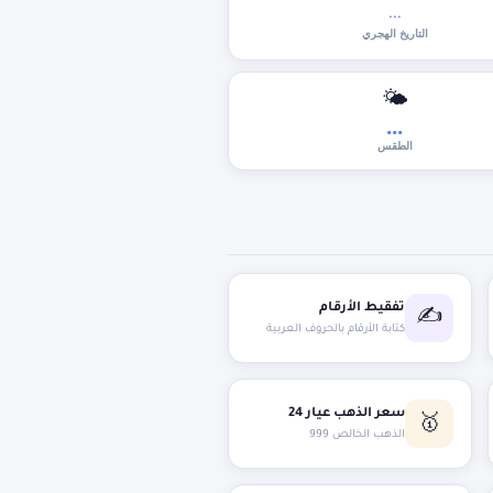
...
التاريخ الهجري
🌤
...
الطقس
تفقيط الأرقام
✍️
كتابة الأرقام بالحروف العربية
سعر الذهب عيار 24
🥇
الذهب الخالص 999