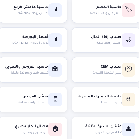
حاسبة الخصم
حاسبة هامش الربح
📊
🏷️
سعر قبل وبعد الخصم
احسب ربحك وهامشك
حساب زكاة المال
أسعار البورصة
📊
🌙
احسب زكاتك بدقة
تداول | EGX | DFM | NYSE
حساب CBM
حاسبة القروض والتمويل
📦
🏦
حجم الشحنة التجارية
قسط شهري وفائدة كاملة
حاسبة الجمارك المصرية
منشئ الفواتير
🧾
🚢
رسوم الاستيراد
فواتير احترافية مجانية
منشئ السيرة الذاتية
إيصال إيجار مصري
🏠
👤
CV احترافي بالعربية
نموذج إيجار رسمي