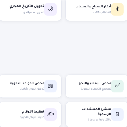
تحويل التاريخ الهجري
أذكار الصباح والمساء
☀️
🌙
ورد يومي كامل
هجري ↔ ميلادي
فحص الإملاء والنحو
فحص القواعد النحوية
✅
📖
تصحيح الأخطاء اللغوية
تدقيق نحوي شامل
منشئ المستندات
تفقيط الأرقام
✍️
📄
الرسمية
كتابة الأرقام بالحروف
وثائق وتقارير جاهزة