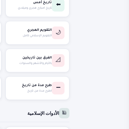
تاريخ أمس
⬅️
تاريخ امبارح هجري وميلادي
التقويم الهجري
🌙
التقويم الإسلامي كامل
الفرق بين تاريخين
📐
بالأيام والأشهر والسنوات
طرح مدة من تاريخ
➖
اطرح مدة من تاريخ
الأدوات الإسلامية
🕌