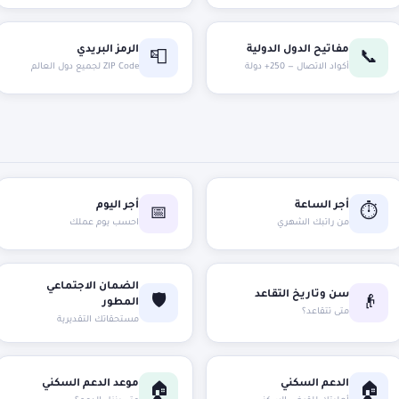
مفاتيح الدول الدولية
الرمز البريدي
📮
📞
أكواد الاتصال — 250+ دولة
ZIP Code لجميع دول العالم
أجر الساعة
أجر اليوم
⏱️
📅
من راتبك الشهري
احسب يوم عملك
الضمان الاجتماعي
سن وتاريخ التقاعد
🛡️
👴
المطور
متى تتقاعد؟
مستحقاتك التقديرية
الدعم السكني
موعد الدعم السكني
🏠
🏠