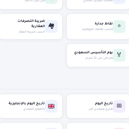
أهليتك للقرض السكني
متى ينزل الدعم؟
ضريبة التصرفات
نقاط جدارة
🏘️
⭐
العقارية
احسب نقاطك للتوظيف
احسب ضريبة العقار
يوم التأسيس السعودي
🏅
كم باقي على 22 فبراير
تاريخ اليوم
تاريخ اليوم بالإنجليزية
📅
هجري وميلادي الآن
بالتقويم الميلادي