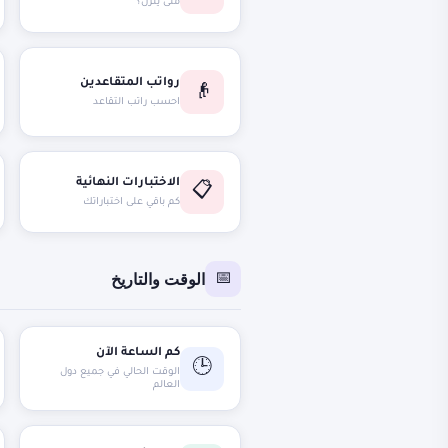
متى ينزل؟
رواتب المتقاعدين
👴
احسب راتب التقاعد
الاختبارات النهائية
📋
كم باقي على اختباراتك
الوقت والتاريخ
📅
كم الساعة الآن
🕒
الوقت الحالي في جميع دول
العالم