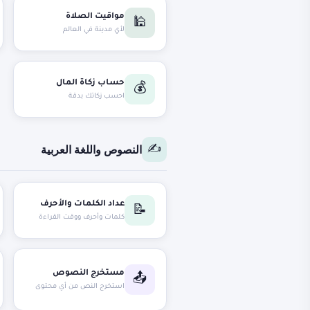
مواقيت الصلاة
🕌
لأي مدينة في العالم
حساب زكاة المال
💰
احسب زكاتك بدقة
النصوص واللغة العربية
✍️
عداد الكلمات والأحرف
📝
كلمات وأحرف ووقت القراءة
مستخرج النصوص
📤
استخرج النص من أي محتوى