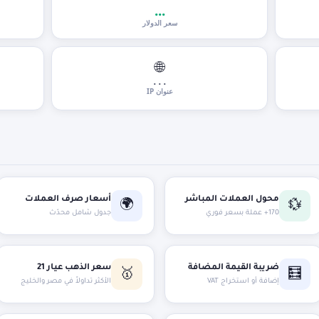
...
سعر الدولار
🌐
...
عنوان IP
محول العملات المباشر
أسعار صرف العملات
🌍
💱
170+ عملة بسعر فوري
جدول شامل محدّث
ضريبة القيمة المضافة
سعر الذهب عيار 21
🥇
🧮
إضافة أو استخراج VAT
الأكثر تداولاً في مصر والخليج