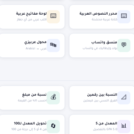
محرر النصوص العربية
لوحة مفاتيح عربية
⌨️
⌨️
كتابة عربية محسّنة
اكتب عربي من أي جهاز
محول عربيزي
منسق واتساب
🔤
💬
بولد وإيطاليك في واتساب
عربي ↔ Arabizi
النسبة بين رقمين
نسبة من مبلغ
💰
📐
الفرق النسبي بين قيمتين
احسب X% من القيمة
المعدل من 5
تحويل المعدل لـ100
📊
🔄
GPA 5.0 بالتفصيل
من 4 أو 5 إلى درجة من 100