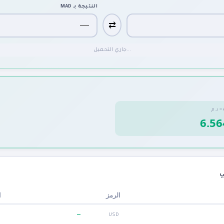
MAD
النتيجة بـ
⇄
جاري التحميل...
د.م
=

(
الرمز
—
USD