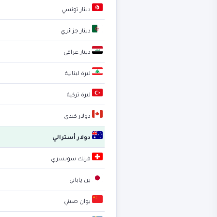
دينار تونسي
دينار جزائري
دينار عراقي
ليرة لبنانية
ليرة تركية
دولار كندي
دولار أسترالي
فرنك سويسري
ين ياباني
يوان صيني