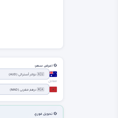
💱 اعرض سعر:
مقابل
💱 تحويل فوري