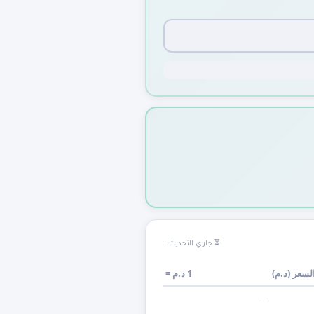
⏳ جاري التحديث...
لسعر (
د.م
)
1
د.م
=
—