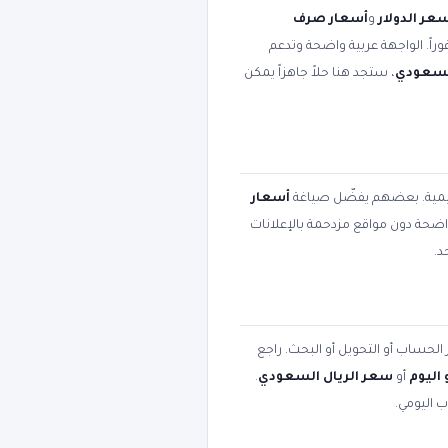
عر الدولار
و
أسعار صرف
وراً. الواجهة عربية واضحة وتدعم
السعودي
، ستجد هنا حلاً جاهزاً يمكن
عليمية. بعضهم يفضّل صياغة
أسعار
 واضحة دون مواقع مزدحمة بالإعلانات
د.
 الحساب أو التحويل أو البحث. راجع
اليوم
أو
سعر الريال السعودي
.
ب اليومي.