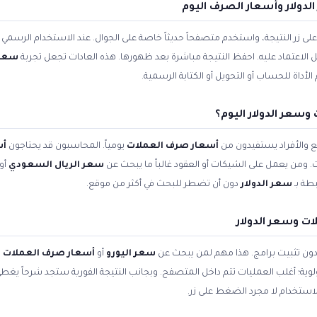
دولار وأسعار الصرف اليوم
زر النتيجة، واستخدم متصفحاً حديثاً خاصة على الجوال. عند الاستخدام الرسمي ل
بل الاعتماد عليه. احفظ النتيجة مباشرة بعد ظهورها. هذه العادات تجعل تجربة
سعر 
داة للحساب أو التحويل أو الكتابة الرسمية.
سعر الدولار اليوم؟
 والأفراد يستفيدون من
أسعار صرف العملات
يومياً. المحاسبون قد يحتاجون
أس
. ومن يعمل على الشيكات أو العقود غالباً ما يبحث عن
سعر الريال السعودي
أو
طة بـ
سعر الدولار
دون أن تضطر للبحث في أكثر من موقع.
ت وسعر الدولار
 دون تثبيت برامج. هذا مهم لمن يبحث عن
سعر اليورو
أو
أسعار صرف العملات ا
أولوية؛ أغلب العمليات تتم داخل المتصفح. وبجانب النتيجة الفورية ستجد شرحاً يغط
استخدام لا مجرد الضغط على زر.