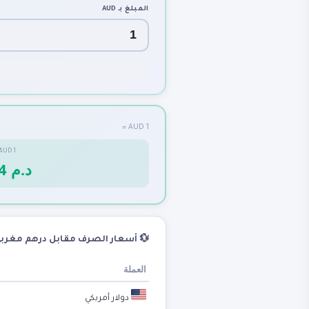
AUD
المبلغ بـ
1 AUD =
AUD
1
6.564 د.م
 أسعار الصرف مقابل درهم مغربي
العملة
دولار أمريكي