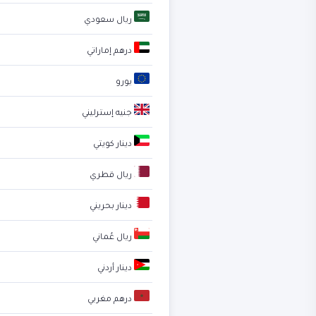
ريال سعودي
درهم إماراتي
يورو
جنيه إسترليني
دينار كويتي
ريال قطري
دينار بحريني
ريال عُماني
دينار أردني
درهم مغربي