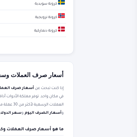
كرونة سويدية
كرونة نرويجية
كرونة دنماركية
أسعار صرف العملات وسعر ا
إذا كنت تبحث عن
أسعار صرف العمل
في مكان واحد. توفر مملكة الأدوات أداة
العملات الرسمية لأكثر من 30 عملة مقابل الجنيه المصري. محدثة لحظياً من مصادر موثوقة. ستجد أيضاً شرحاً عملياً مرتبطاً بعبارات مثل
و
أسعار الصرف اليوم
و
سعر الدولار 
ما هو أسعار صرف العملات وكي