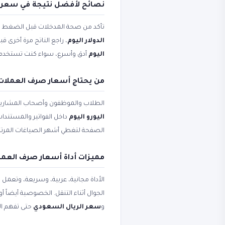
نصائح لأفضل نتيجة في سعر ال
تأكد من صحة المدخلات قبل الضغط على 
الدولار اليوم
، راجع الناتج مرة أخرى ق
اليوم
أدق وأسرع، سواء كنت تستخدم الأ
من يحتاج أسعار صرف العملات و
الطلاب والموظفون وأصحاب المشاريع
اليورو اليوم
داخل الفواتير والمستندات
الصفحة لتغطي أشهر الصياغات المرتب
مميزات أداة أسعار صرف العملا
الأداة مجانية، عربية، وسريعة، وتعمل
الجوال أثناء التنقل. الخصوصية أيضاً 
و
سعر الريال السعودي
حتى تفهم ال