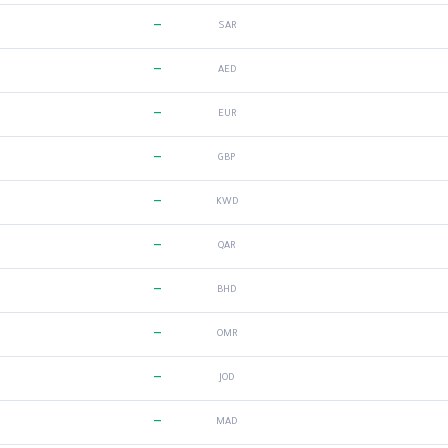
—
SAR
—
AED
—
EUR
—
GBP
—
KWD
—
QAR
—
BHD
—
OMR
—
JOD
—
MAD