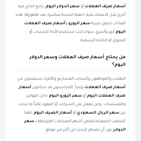
أسعار صرف العملات
أو
سعر الدولار اليوم
، راجع الناتج مرة
أخرى قبل الاعتماد عليه. احفظ النتيجة مباشرة بعد ظهورها. هذه
العادات تجعل تجربة
سعر اليورو
و
أسعار صرف العملات
اليوم
أدق وأسرع، سواء كنت تستخدم الأداة للحساب أو
التحويل أو الكتابة الرسمية.
من يحتاج أسعار صرف العملات وسعر الدولار
اليوم؟
الطلاب والموظفون وأصحاب المشاريع والأفراد يستفيدون من
أسعار صرف العملات
يومياً. المحاسبون قد يحتاجون
أسعار
صرف العملات اليوم
أو
سعر اليورو اليوم
داخل الفواتير
والمستندات. ومن يعمل على الشيكات أو العقود غالباً ما يبحث
عن
سعر الريال السعودي
أو
أسعار الصرف اليوم
. لهذا
صُممت الصفحة لتغطي أشهر الصياغات المرتبطة بـ
سعر
الدولار
دون أن تضطر للبحث في أكثر من موقع.