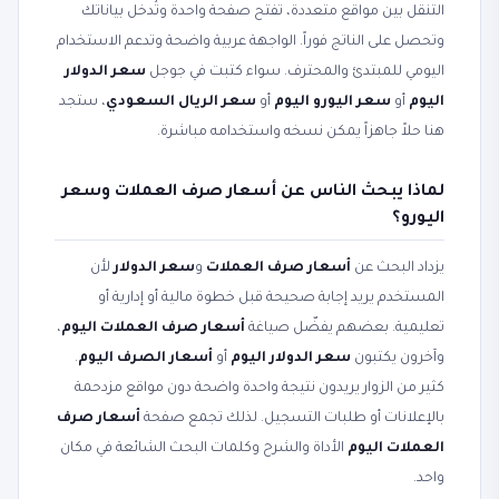
التنقل بين مواقع متعددة، تفتح صفحة واحدة وتُدخل بياناتك
وتحصل على الناتج فوراً. الواجهة عربية واضحة وتدعم الاستخدام
اليومي للمبتدئ والمحترف. سواء كتبت في جوجل
سعر الدولار
اليوم
أو
سعر اليورو اليوم
أو
سعر الريال السعودي
، ستجد
هنا حلاً جاهزاً يمكن نسخه واستخدامه مباشرة.
لماذا يبحث الناس عن أسعار صرف العملات وسعر
اليورو؟
يزداد البحث عن
أسعار صرف العملات
و
سعر الدولار
لأن
المستخدم يريد إجابة صحيحة قبل خطوة مالية أو إدارية أو
تعليمية. بعضهم يفضّل صياغة
أسعار صرف العملات اليوم
،
وآخرون يكتبون
سعر الدولار اليوم
أو
أسعار الصرف اليوم
.
كثير من الزوار يريدون نتيجة واحدة واضحة دون مواقع مزدحمة
بالإعلانات أو طلبات التسجيل. لذلك تجمع صفحة
أسعار صرف
العملات اليوم
الأداة والشرح وكلمات البحث الشائعة في مكان
واحد.