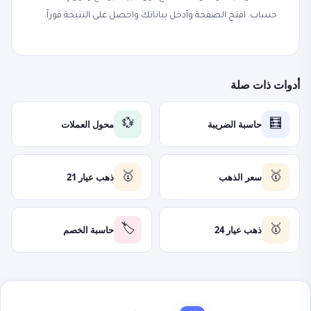
حساب. افتح الصفحة وأدخل بياناتك واحصل على النتيجة فوراً.
أدوات ذات صلة
حاسبة الضريبة
محول العملات
💱
🧮
سعر الذهب
ذهب عيار 21
🥇
🥇
ذهب عيار 24
حاسبة الخصم
🏷️
🥇