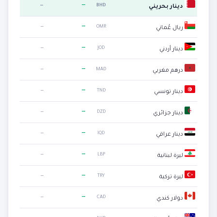
—
—
BHD
دينار بحريني
—
—
OMR
ريال عُماني
—
—
JOD
دينار أردني
—
—
MAD
درهم مغربي
—
—
TND
دينار تونسي
—
—
DZD
دينار جزائري
—
—
IQD
دينار عراقي
—
—
LBP
ليرة لبنانية
—
—
TRY
ليرة تركية
—
—
CAD
دولار كندي