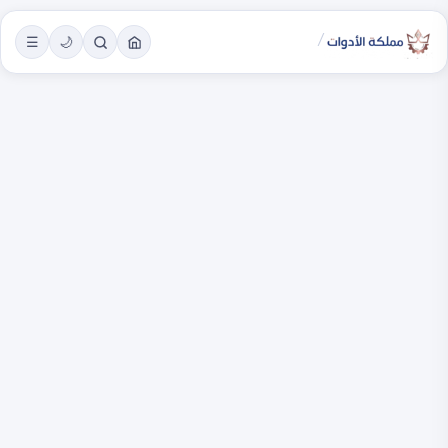
/
☰
🌙