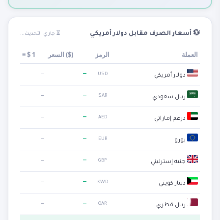
💱 أسعار الصرف مقابل دولار أمريكي
⏳ جاري التحديث...
العملة
الرمز
)
$
السعر (
1
$
=
—
—
USD
دولار أمريكي
—
—
SAR
ريال سعودي
—
—
AED
درهم إماراتي
—
—
EUR
يورو
—
—
GBP
جنيه إسترليني
—
—
KWD
دينار كويتي
—
—
QAR
ريال قطري