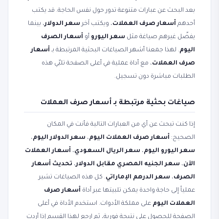
بعد البحث عن عبارات متنوعة تدور حول نفس الحاجة. قد يكتب
أحدهم
أسعار صرف العملات
، ويكتب آخر
سعر الدولار
، بينما
يفضّل غيرهم صياغة مثل
سعر اليورو
أو
أسعار الصرف
اليوم
. لهذا جمعنا أشهر الصياغات البحثية المرتبطة بـ
أسعار
صرف العملات
، مع أداة عملية في أعلى الصفحة تلبّي هذه
الطلبات مباشرة دون تسجيل.
صياغات بحثية مرتبطة بـ أسعار صرف العملات
إذا كنت تبحث عن أي من العبارات التالية فأنت في المكان
الصحيح:
أسعار صرف العملات اليوم
،
سعر الدولار اليوم
،
سعر اليورو اليوم
،
سعر الريال السعودي
،
أسعار العملات
الآن
،
سعر الجنيه المصري مقابل الدولار
،
تحديث أسعار
الصرف
،
سعر الدرهم الإماراتي
. كل هذه الصياغات تشير
عملياً إلى حاجة واحدة يمكن تلبيتها عبر أداة
أسعار صرف
العملات اليوم
على مملكة الأدوات. استخدم الأداة في أعلى
الصفحة للحصول على نتيجة فورية، ثم ارجع لهذا القسم إذا أردت