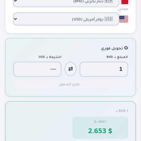
مقابل
💱 تحويل فوري
المبلغ بـ
BHD
النتيجة بـ
USD
⇄
جاري التحميل...
1 BHD =
$
=
BHD
1
2.653 $