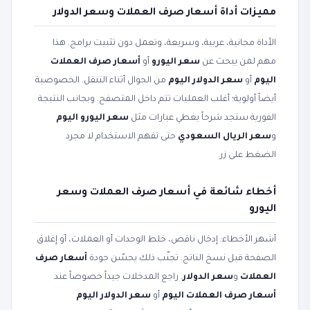
مميزات أداة أسعار صرف العملات وسعر الدولار
الأداة مجانية، عربية، وسريعة، وتعمل دون تثبيت برامج. هذا
مهم لمن يبحث عن
سعر اليورو
أو
أسعار صرف العملات
اليوم
أو
سعر الدولار اليوم
من الجوال أثناء التنقل. الخصوصية
أيضاً أولوية؛ أغلب العمليات تتم داخل المتصفح. وبجانب النتيجة
الفورية ستجد شرحاً يغطي عبارات مثل
سعر اليورو اليوم
و
سعر الريال السعودي
حتى تفهم الاستخدام لا مجرد
الضغط على زر.
أخطاء شائعة في أسعار صرف العملات وسعر
اليورو
أشهر الأخطاء: إدخال ناقص، خلط الوحدات أو العملات، أو إغلاق
الصفحة قبل نسخ الناتج. تجنّب ذلك يحسّن جودة
أسعار صرف
العملات
و
سعر الدولار
. راجع المدخلات جيداً خصوصاً عند
أسعار صرف العملات اليوم
أو
سعر الدولار اليوم