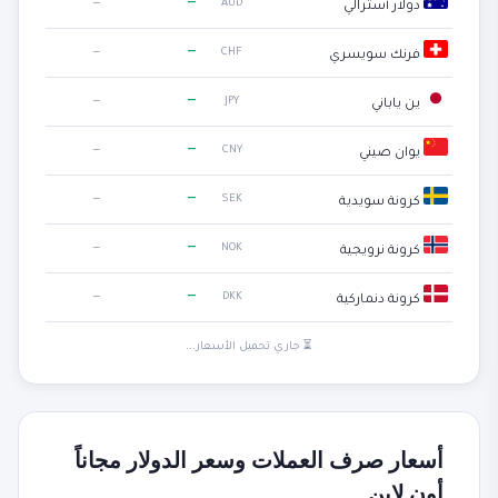
—
—
AUD
دولار أسترالي
—
—
CHF
فرنك سويسري
—
—
JPY
ين ياباني
—
—
CNY
يوان صيني
—
—
SEK
كرونة سويدية
—
—
NOK
كرونة نرويجية
—
—
DKK
كرونة دنماركية
⏳ جاري تحميل الأسعار...
أسعار صرف العملات وسعر الدولار مجاناً
أون لاين