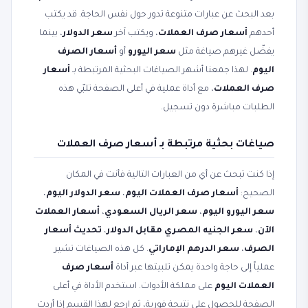
بعد البحث عن عبارات متنوعة تدور حول نفس الحاجة. قد يكتب
أحدهم
أسعار صرف العملات
، ويكتب آخر
سعر الدولار
، بينما
يفضّل غيرهم صياغة مثل
سعر اليورو
أو
أسعار الصرف
اليوم
. لهذا جمعنا أشهر الصياغات البحثية المرتبطة بـ
أسعار
صرف العملات
، مع أداة عملية في أعلى الصفحة تلبّي هذه
الطلبات مباشرة دون تسجيل.
صياغات بحثية مرتبطة بـ أسعار صرف العملات
إذا كنت تبحث عن أي من العبارات التالية فأنت في المكان
الصحيح:
أسعار صرف العملات اليوم
،
سعر الدولار اليوم
،
سعر اليورو اليوم
،
سعر الريال السعودي
،
أسعار العملات
الآن
،
سعر الجنيه المصري مقابل الدولار
،
تحديث أسعار
الصرف
،
سعر الدرهم الإماراتي
. كل هذه الصياغات تشير
عملياً إلى حاجة واحدة يمكن تلبيتها عبر أداة
أسعار صرف
العملات اليوم
على مملكة الأدوات. استخدم الأداة في أعلى
الصفحة للحصول على نتيجة فورية، ثم ارجع لهذا القسم إذا أردت