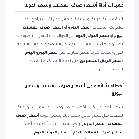
مميزات أداة أسعار صرف العملات وسعر الدولار
الأداة مجانية، عربية، وسريعة، وتعمل دون تثبيت برامج. هذا
مهم لمن يبحث عن
سعر اليورو
أو
أسعار صرف العملات
اليوم
أو
سعر الدولار اليوم
من الجوال أثناء التنقل. الخصوصية
أيضاً أولوية؛ أغلب العمليات تتم داخل المتصفح. وبجانب النتيجة
الفورية ستجد شرحاً يغطي عبارات مثل
سعر اليورو اليوم
و
سعر الريال السعودي
حتى تفهم الاستخدام لا مجرد
الضغط على زر.
أخطاء شائعة في أسعار صرف العملات وسعر
اليورو
أشهر الأخطاء: إدخال ناقص، خلط الوحدات أو العملات، أو إغلاق
الصفحة قبل نسخ الناتج. تجنّب ذلك يحسّن جودة
أسعار صرف
العملات
و
سعر الدولار
. راجع المدخلات جيداً خصوصاً عند
أسعار صرف العملات اليوم
أو
سعر الدولار اليوم