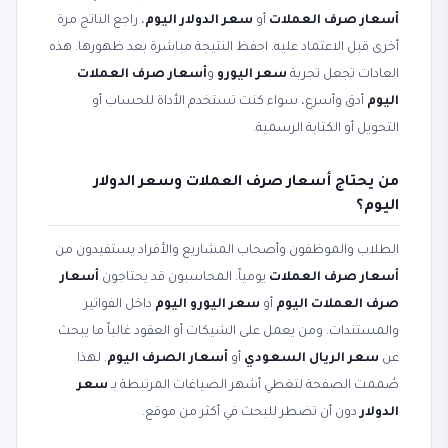
أسعار صرف العملات
أو
سعر الدولار اليوم
، راجع الناتج مرة
أخرى قبل الاعتماد عليه. احفظ النتيجة مباشرة بعد ظهورها. هذه
العادات تجعل تجربة
سعر اليورو
و
أسعار صرف العملات
اليوم
أدق وأسرع، سواء كنت تستخدم الأداة للحساب أو
التحويل أو الكتابة الرسمية.
من يحتاج أسعار صرف العملات وسعر الدولار
اليوم؟
الطلاب والموظفون وأصحاب المشاريع والأفراد يستفيدون من
أسعار صرف العملات
يومياً. المحاسبون قد يحتاجون
أسعار
صرف العملات اليوم
أو
سعر اليورو اليوم
داخل الفواتير
والمستندات. ومن يعمل على الشيكات أو العقود غالباً ما يبحث
عن
سعر الريال السعودي
أو
أسعار الصرف اليوم
. لهذا
صُممت الصفحة لتغطي أشهر الصياغات المرتبطة بـ
سعر
الدولار
دون أن تضطر للبحث في أكثر من موقع.