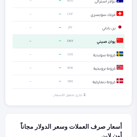
—
—
AUD
دولار أسترالي
—
—
CHF
فرنك سويسري
—
—
JPY
ين ياباني
—
—
CNY
يوان صيني
—
—
SEK
كرونة سويدية
—
—
NOK
كرونة نرويجية
—
—
DKK
كرونة دنماركية
⏳ جاري تحميل الأسعار...
أسعار صرف العملات وسعر الدولار مجاناً
أون لاين