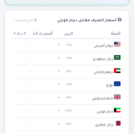
💱 أسعار الصرف مقابل دينار كويتي
⏳ جاري التحديث...
العملة
الرمز
السعر (
د.ك
)
1
د.ك
=
—
—
USD
دولار أمريكي
—
—
SAR
ريال سعودي
—
—
AED
درهم إماراتي
—
—
EUR
يورو
—
—
GBP
جنيه إسترليني
—
—
KWD
دينار كويتي
—
—
QAR
ريال قطري