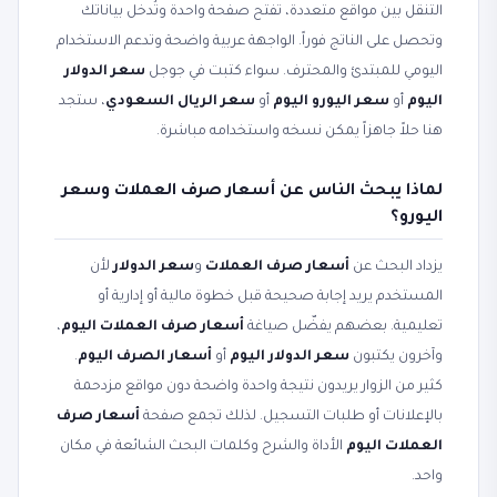
التنقل بين مواقع متعددة، تفتح صفحة واحدة وتُدخل بياناتك
وتحصل على الناتج فوراً. الواجهة عربية واضحة وتدعم الاستخدام
اليومي للمبتدئ والمحترف. سواء كتبت في جوجل
سعر الدولار
اليوم
أو
سعر اليورو اليوم
أو
سعر الريال السعودي
، ستجد
هنا حلاً جاهزاً يمكن نسخه واستخدامه مباشرة.
لماذا يبحث الناس عن أسعار صرف العملات وسعر
اليورو؟
يزداد البحث عن
أسعار صرف العملات
و
سعر الدولار
لأن
المستخدم يريد إجابة صحيحة قبل خطوة مالية أو إدارية أو
تعليمية. بعضهم يفضّل صياغة
أسعار صرف العملات اليوم
،
وآخرون يكتبون
سعر الدولار اليوم
أو
أسعار الصرف اليوم
.
كثير من الزوار يريدون نتيجة واحدة واضحة دون مواقع مزدحمة
بالإعلانات أو طلبات التسجيل. لذلك تجمع صفحة
أسعار صرف
العملات اليوم
الأداة والشرح وكلمات البحث الشائعة في مكان
واحد.