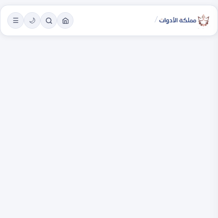
/
☰
🌙