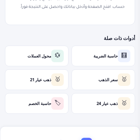
حساب. افتح الصفحة وأدخل بياناتك واحصل على النتيجة فوراً.
أدوات ذات صلة
حاسبة الضريبة
محول العملات
💱
🧮
سعر الذهب
ذهب عيار 21
🥇
🥇
ذهب عيار 24
حاسبة الخصم
🏷️
🥇