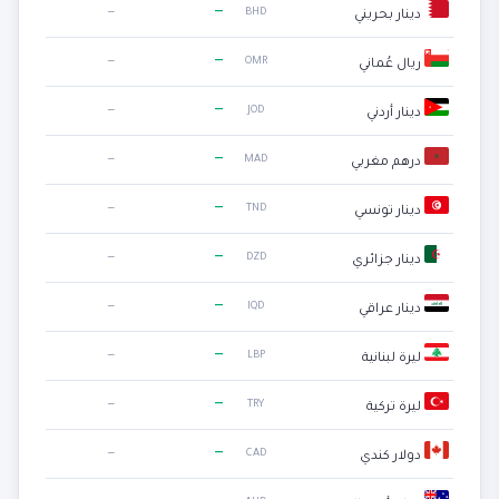
—
—
BHD
دينار بحريني
—
—
OMR
ريال عُماني
—
—
JOD
دينار أردني
—
—
MAD
درهم مغربي
—
—
TND
دينار تونسي
—
—
DZD
دينار جزائري
—
—
IQD
دينار عراقي
—
—
LBP
ليرة لبنانية
—
—
TRY
ليرة تركية
—
—
CAD
دولار كندي