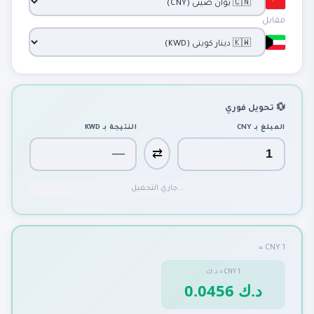
مقابل
💱 تحويل فوري
المبلغ بـ
CNY
النتيجة بـ
KWD
⇄
جاري التحميل...
1 CNY =
1
CNY
=
د.ك
0.0456 د.ك