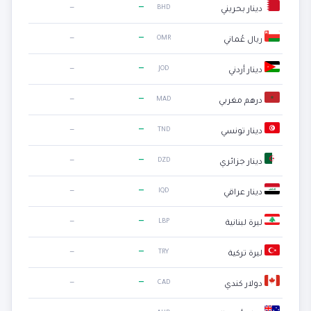
—
—
BHD
دينار بحريني
—
—
OMR
ريال عُماني
—
—
JOD
دينار أردني
—
—
MAD
درهم مغربي
—
—
TND
دينار تونسي
—
—
DZD
دينار جزائري
—
—
IQD
دينار عراقي
—
—
LBP
ليرة لبنانية
—
—
TRY
ليرة تركية
—
—
CAD
دولار كندي