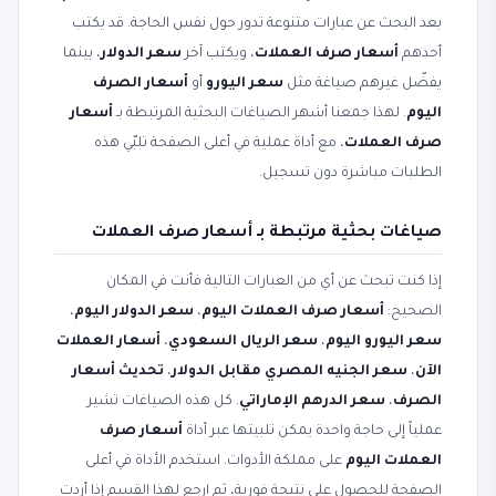
بعد البحث عن عبارات متنوعة تدور حول نفس الحاجة. قد يكتب
أحدهم
أسعار صرف العملات
، ويكتب آخر
سعر الدولار
، بينما
يفضّل غيرهم صياغة مثل
سعر اليورو
أو
أسعار الصرف
اليوم
. لهذا جمعنا أشهر الصياغات البحثية المرتبطة بـ
أسعار
صرف العملات
، مع أداة عملية في أعلى الصفحة تلبّي هذه
الطلبات مباشرة دون تسجيل.
صياغات بحثية مرتبطة بـ أسعار صرف العملات
إذا كنت تبحث عن أي من العبارات التالية فأنت في المكان
الصحيح:
أسعار صرف العملات اليوم
،
سعر الدولار اليوم
،
سعر اليورو اليوم
،
سعر الريال السعودي
،
أسعار العملات
الآن
،
سعر الجنيه المصري مقابل الدولار
،
تحديث أسعار
الصرف
،
سعر الدرهم الإماراتي
. كل هذه الصياغات تشير
عملياً إلى حاجة واحدة يمكن تلبيتها عبر أداة
أسعار صرف
العملات اليوم
على مملكة الأدوات. استخدم الأداة في أعلى
الصفحة للحصول على نتيجة فورية، ثم ارجع لهذا القسم إذا أردت