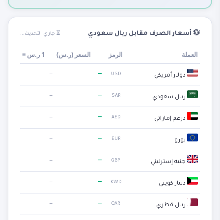
💱 أسعار الصرف مقابل ريال سعودي
⏳ جاري التحديث...
العملة
الرمز
السعر (
ر.س
)
1
ر.س
=
—
—
USD
دولار أمريكي
—
—
SAR
ريال سعودي
—
—
AED
درهم إماراتي
—
—
EUR
يورو
—
—
GBP
جنيه إسترليني
—
—
KWD
دينار كويتي
—
—
QAR
ريال قطري