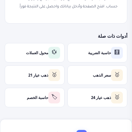
حساب. افتح الصفحة وأدخل بياناتك واحصل على النتيجة فوراً.
أدوات ذات صلة
حاسبة الضريبة
محول العملات
💱
🧮
سعر الذهب
ذهب عيار 21
🥇
🥇
ذهب عيار 24
حاسبة الخصم
🏷️
🥇