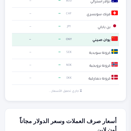
—
—
AUD
دولار أسترالي
—
—
CHF
فرنك سويسري
—
—
JPY
ين ياباني
—
—
CNY
يوان صيني
—
—
SEK
كرونة سويدية
—
—
NOK
كرونة نرويجية
—
—
DKK
كرونة دنماركية
⏳ جاري تحميل الأسعار...
أسعار صرف العملات وسعر الدولار مجاناً
أون لاين