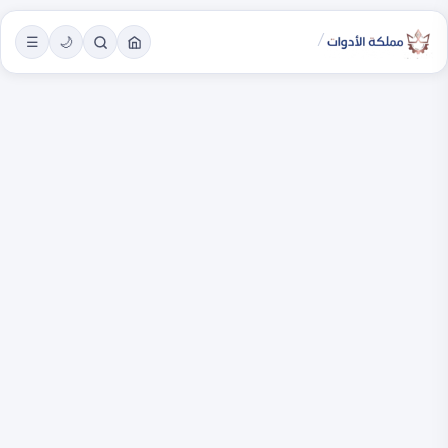
/
☰
🌙