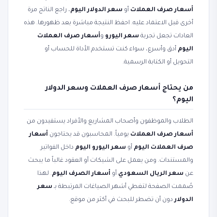
أسعار صرف العملات
أو
سعر الدولار اليوم
، راجع الناتج مرة
أخرى قبل الاعتماد عليه. احفظ النتيجة مباشرة بعد ظهورها. هذه
العادات تجعل تجربة
سعر اليورو
و
أسعار صرف العملات
اليوم
أدق وأسرع، سواء كنت تستخدم الأداة للحساب أو
التحويل أو الكتابة الرسمية.
من يحتاج أسعار صرف العملات وسعر الدولار
اليوم؟
الطلاب والموظفون وأصحاب المشاريع والأفراد يستفيدون من
أسعار صرف العملات
يومياً. المحاسبون قد يحتاجون
أسعار
صرف العملات اليوم
أو
سعر اليورو اليوم
داخل الفواتير
والمستندات. ومن يعمل على الشيكات أو العقود غالباً ما يبحث
عن
سعر الريال السعودي
أو
أسعار الصرف اليوم
. لهذا
صُممت الصفحة لتغطي أشهر الصياغات المرتبطة بـ
سعر
الدولار
دون أن تضطر للبحث في أكثر من موقع.