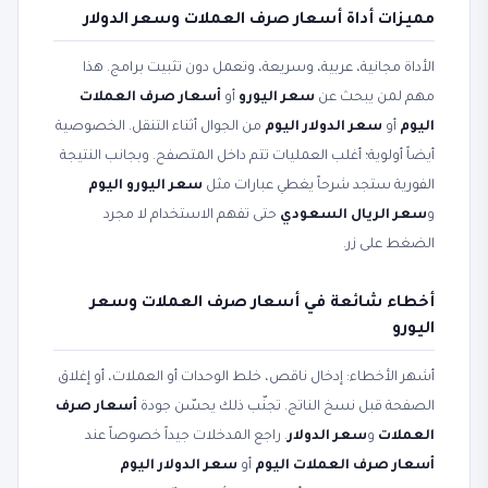
مميزات أداة أسعار صرف العملات وسعر الدولار
الأداة مجانية، عربية، وسريعة، وتعمل دون تثبيت برامج. هذا
مهم لمن يبحث عن
سعر اليورو
أو
أسعار صرف العملات
اليوم
أو
سعر الدولار اليوم
من الجوال أثناء التنقل. الخصوصية
أيضاً أولوية؛ أغلب العمليات تتم داخل المتصفح. وبجانب النتيجة
الفورية ستجد شرحاً يغطي عبارات مثل
سعر اليورو اليوم
و
سعر الريال السعودي
حتى تفهم الاستخدام لا مجرد
الضغط على زر.
أخطاء شائعة في أسعار صرف العملات وسعر
اليورو
أشهر الأخطاء: إدخال ناقص، خلط الوحدات أو العملات، أو إغلاق
الصفحة قبل نسخ الناتج. تجنّب ذلك يحسّن جودة
أسعار صرف
العملات
و
سعر الدولار
. راجع المدخلات جيداً خصوصاً عند
أسعار صرف العملات اليوم
أو
سعر الدولار اليوم