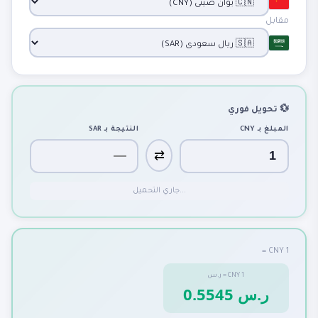
مقابل
💱 تحويل فوري
المبلغ بـ
CNY
النتيجة بـ
SAR
⇄
جاري التحميل...
1 CNY =
1
CNY
=
ر.س
0.5545 ر.س