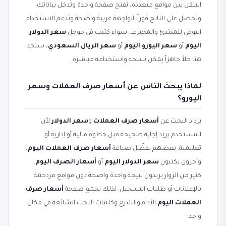
التنقل بين مواقع متعددة، تفتح صفحة واحدة وتُدخل بياناتك
وتحصل على الناتج فوراً. الواجهة عربية واضحة وتدعم الاستخدام
اليومي للمبتدئ والمحترف. سواء كتبت في جوجل
سعر الدولار
اليوم
أو
سعر اليورو اليوم
أو
سعر الريال السعودي
، ستجد
هنا حلاً جاهزاً يمكن نسخه واستخدامه مباشرة.
لماذا يبحث الناس عن أسعار صرف العملات وسعر
اليورو؟
يزداد البحث عن
أسعار صرف العملات
و
سعر الدولار
لأن
المستخدم يريد إجابة صحيحة قبل خطوة مالية أو إدارية أو
تعليمية. بعضهم يفضّل صياغة
أسعار صرف العملات اليوم
،
وآخرون يكتبون
سعر الدولار اليوم
أو
أسعار الصرف اليوم
.
كثير من الزوار يريدون نتيجة واحدة واضحة دون مواقع مزدحمة
بالإعلانات أو طلبات التسجيل. لذلك تجمع صفحة
أسعار صرف
العملات اليوم
الأداة والشرح وكلمات البحث الشائعة في مكان
واحد.