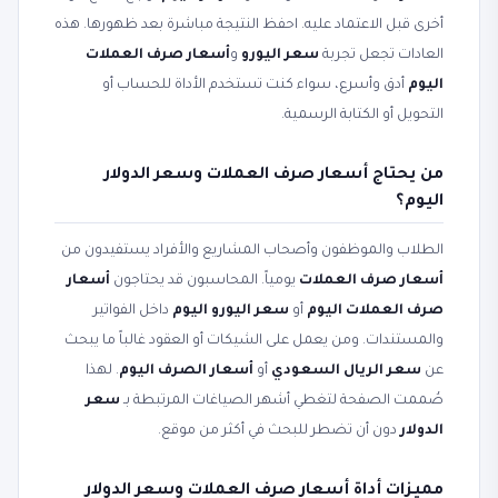
أخرى قبل الاعتماد عليه. احفظ النتيجة مباشرة بعد ظهورها. هذه
العادات تجعل تجربة
سعر اليورو
و
أسعار صرف العملات
اليوم
أدق وأسرع، سواء كنت تستخدم الأداة للحساب أو
التحويل أو الكتابة الرسمية.
من يحتاج أسعار صرف العملات وسعر الدولار
اليوم؟
الطلاب والموظفون وأصحاب المشاريع والأفراد يستفيدون من
أسعار صرف العملات
يومياً. المحاسبون قد يحتاجون
أسعار
صرف العملات اليوم
أو
سعر اليورو اليوم
داخل الفواتير
والمستندات. ومن يعمل على الشيكات أو العقود غالباً ما يبحث
عن
سعر الريال السعودي
أو
أسعار الصرف اليوم
. لهذا
صُممت الصفحة لتغطي أشهر الصياغات المرتبطة بـ
سعر
الدولار
دون أن تضطر للبحث في أكثر من موقع.
مميزات أداة أسعار صرف العملات وسعر الدولار