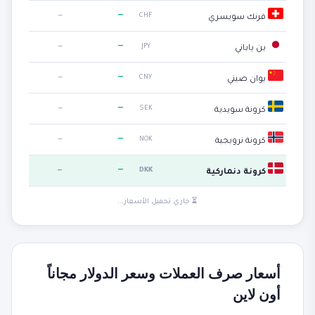
—
—
CHF
فرنك سويسري
—
—
JPY
ين ياباني
—
—
CNY
يوان صيني
—
—
SEK
كرونة سويدية
—
—
NOK
كرونة نرويجية
—
—
DKK
كرونة دنماركية
⏳ جاري تحميل الأسعار...
أسعار صرف العملات وسعر الدولار مجاناً
أون لاين