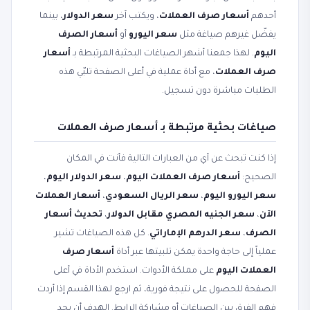
أحدهم
أسعار صرف العملات
، ويكتب آخر
سعر الدولار
، بينما
يفضّل غيرهم صياغة مثل
سعر اليورو
أو
أسعار الصرف
اليوم
. لهذا جمعنا أشهر الصياغات البحثية المرتبطة بـ
أسعار
صرف العملات
، مع أداة عملية في أعلى الصفحة تلبّي هذه
الطلبات مباشرة دون تسجيل.
صياغات بحثية مرتبطة بـ أسعار صرف العملات
إذا كنت تبحث عن أي من العبارات التالية فأنت في المكان
الصحيح:
أسعار صرف العملات اليوم
،
سعر الدولار اليوم
،
سعر اليورو اليوم
،
سعر الريال السعودي
،
أسعار العملات
الآن
،
سعر الجنيه المصري مقابل الدولار
،
تحديث أسعار
الصرف
،
سعر الدرهم الإماراتي
. كل هذه الصياغات تشير
عملياً إلى حاجة واحدة يمكن تلبيتها عبر أداة
أسعار صرف
العملات اليوم
على مملكة الأدوات. استخدم الأداة في أعلى
الصفحة للحصول على نتيجة فورية، ثم ارجع لهذا القسم إذا أردت
فهم الفرق بين الصياغات أو مشاركة الرابط. الهدف أن يجد