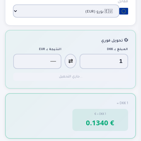
مقابل
💱 تحويل فوري
المبلغ بـ
DKK
النتيجة بـ
EUR
⇄
جاري التحميل...
1 DKK =
€
=
DKK
1
0.1340 €