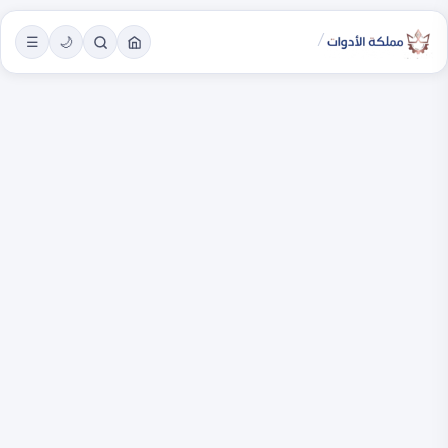
/
☰
🌙