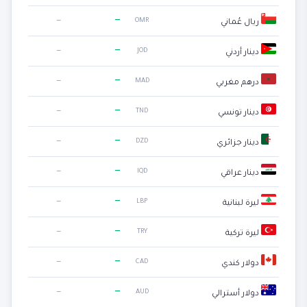
—
—
OMR
ريال عُماني
—
—
JOD
دينار أردني
—
—
MAD
درهم مغربي
—
—
TND
دينار تونسي
—
—
DZD
دينار جزائري
—
—
IQD
دينار عراقي
—
—
LBP
ليرة لبنانية
—
—
TRY
ليرة تركية
—
—
CAD
دولار كندي
—
—
AUD
دولار أسترالي