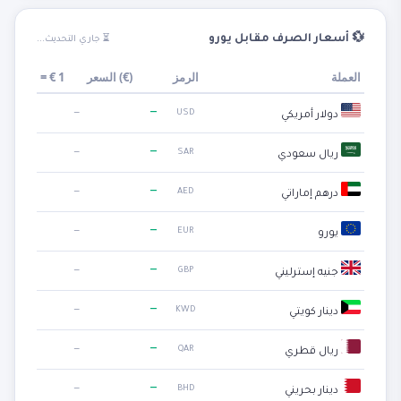
💱 أسعار الصرف مقابل يورو
⏳ جاري التحديث...
العملة
الرمز
)
€
السعر (
1
€
=
—
—
USD
دولار أمريكي
—
—
SAR
ريال سعودي
—
—
AED
درهم إماراتي
—
—
EUR
يورو
—
—
GBP
جنيه إسترليني
—
—
KWD
دينار كويتي
—
—
QAR
ريال قطري
—
—
BHD
دينار بحريني