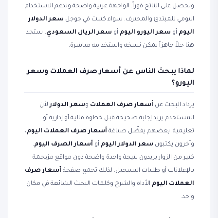
وتحصل على الناتج فوراً. الواجهة عربية واضحة وتدعم الاستخدام
اليومي للمبتدئ والمحترف. سواء كتبت في جوجل
سعر الدولار
اليوم
أو
سعر اليورو اليوم
أو
سعر الريال السعودي
، ستجد
هنا حلاً جاهزاً يمكن نسخه واستخدامه مباشرة.
لماذا يبحث الناس عن أسعار صرف العملات وسعر
اليورو؟
يزداد البحث عن
أسعار صرف العملات
و
سعر الدولار
لأن
المستخدم يريد إجابة صحيحة قبل خطوة مالية أو إدارية أو
تعليمية. بعضهم يفضّل صياغة
أسعار صرف العملات اليوم
،
وآخرون يكتبون
سعر الدولار اليوم
أو
أسعار الصرف اليوم
.
كثير من الزوار يريدون نتيجة واحدة واضحة دون مواقع مزدحمة
بالإعلانات أو طلبات التسجيل. لذلك تجمع صفحة
أسعار صرف
العملات اليوم
الأداة والشرح وكلمات البحث الشائعة في مكان
واحد.