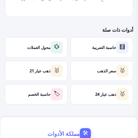
أدوات ذات صلة
حاسبة الضريبة
محول العملات
💱
🧮
سعر الذهب
ذهب عيار 21
🥇
🥇
ذهب عيار 24
حاسبة الخصم
🏷️
🥇
مملكة الأدوات
🛠