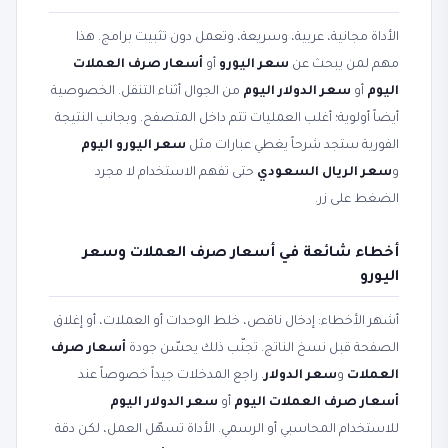
الأداة مجانية، عربية، وسريعة، وتعمل دون تثبيت برامج. هذا
مهم لمن يبحث عن
سعر اليورو
أو
أسعار صرف العملات
اليوم
أو
سعر الدولار اليوم
من الجوال أثناء التنقل. الخصوصية
أيضاً أولوية؛ أغلب العمليات تتم داخل المتصفح. وبجانب النتيجة
الفورية ستجد شرحاً يغطي عبارات مثل
سعر اليورو اليوم
و
سعر الريال السعودي
حتى تفهم الاستخدام لا مجرد
الضغط على زر.
أخطاء شائعة في أسعار صرف العملات وسعر
اليورو
أشهر الأخطاء: إدخال ناقص، خلط الوحدات أو العملات، أو إغلاق
الصفحة قبل نسخ الناتج. تجنّب ذلك يحسّن جودة
أسعار صرف
العملات
و
سعر الدولار
. راجع المدخلات جيداً خصوصاً عند
أسعار صرف العملات اليوم
أو
سعر الدولار اليوم
للاستخدام المحاسبي أو الرسمي. الأداة تسهّل العمل، لكن دقة