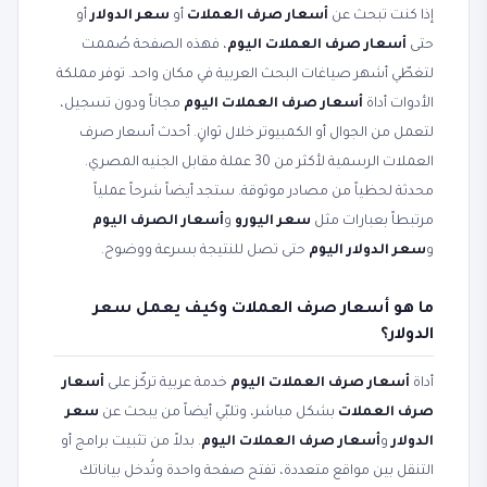
إذا كنت تبحث عن
أسعار صرف العملات
أو
سعر الدولار
أو
حتى
أسعار صرف العملات اليوم
، فهذه الصفحة صُممت
لتغطّي أشهر صياغات البحث العربية في مكان واحد. توفر مملكة
الأدوات أداة
أسعار صرف العملات اليوم
مجاناً ودون تسجيل،
لتعمل من الجوال أو الكمبيوتر خلال ثوانٍ. أحدث أسعار صرف
العملات الرسمية لأكثر من 30 عملة مقابل الجنيه المصري.
محدثة لحظياً من مصادر موثوقة. ستجد أيضاً شرحاً عملياً
مرتبطاً بعبارات مثل
سعر اليورو
و
أسعار الصرف اليوم
و
سعر الدولار اليوم
حتى تصل للنتيجة بسرعة ووضوح.
ما هو أسعار صرف العملات وكيف يعمل سعر
الدولار؟
أداة
أسعار صرف العملات اليوم
خدمة عربية تركّز على
أسعار
صرف العملات
بشكل مباشر، وتلبّي أيضاً من يبحث عن
سعر
الدولار
و
أسعار صرف العملات اليوم
. بدلاً من تثبيت برامج أو
التنقل بين مواقع متعددة، تفتح صفحة واحدة وتُدخل بياناتك