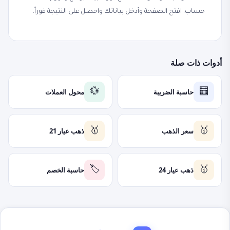
حساب. افتح الصفحة وأدخل بياناتك واحصل على النتيجة فوراً.
أدوات ذات صلة
حاسبة الضريبة
محول العملات
💱
🧮
سعر الذهب
ذهب عيار 21
🥇
🥇
ذهب عيار 24
حاسبة الخصم
🏷️
🥇