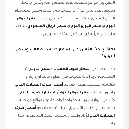
التنقل بين مواقع متعددة، تفتح صفحة واحدة وتُدخل بياناتك
وتحصل على الناتج فوراً. الواجهة عربية واضحة وتدعم الاستخدام
اليومي للمبتدئ والمحترف. سواء كتبت في جوجل
سعر الدولار
اليوم
أو
سعر اليورو اليوم
أو
سعر الريال السعودي
، ستجد
هنا حلاً جاهزاً يمكن نسخه واستخدامه مباشرة.
لماذا يبحث الناس عن أسعار صرف العملات وسعر
اليورو؟
يزداد البحث عن
أسعار صرف العملات
و
سعر الدولار
لأن
المستخدم يريد إجابة صحيحة قبل خطوة مالية أو إدارية أو
تعليمية. بعضهم يفضّل صياغة
أسعار صرف العملات اليوم
،
وآخرون يكتبون
سعر الدولار اليوم
أو
أسعار الصرف اليوم
.
كثير من الزوار يريدون نتيجة واحدة واضحة دون مواقع مزدحمة
بالإعلانات أو طلبات التسجيل. لذلك تجمع صفحة
أسعار صرف
العملات اليوم
الأداة والشرح وكلمات البحث الشائعة في مكان
واحد.