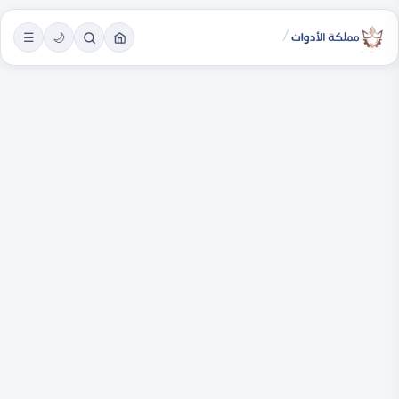
/
☰
🌙