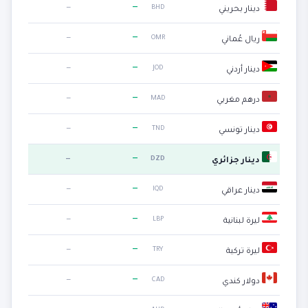
—
—
BHD
دينار بحريني
—
—
OMR
ريال عُماني
—
—
JOD
دينار أردني
—
—
MAD
درهم مغربي
—
—
TND
دينار تونسي
—
—
DZD
دينار جزائري
—
—
IQD
دينار عراقي
—
—
LBP
ليرة لبنانية
—
—
TRY
ليرة تركية
—
—
CAD
دولار كندي