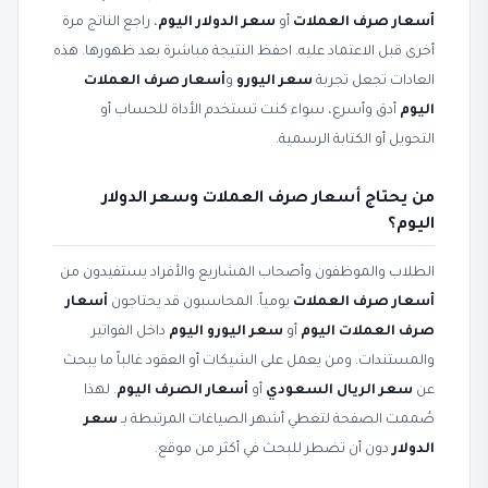
أسعار صرف العملات
أو
سعر الدولار اليوم
، راجع الناتج مرة
أخرى قبل الاعتماد عليه. احفظ النتيجة مباشرة بعد ظهورها. هذه
العادات تجعل تجربة
سعر اليورو
و
أسعار صرف العملات
اليوم
أدق وأسرع، سواء كنت تستخدم الأداة للحساب أو
التحويل أو الكتابة الرسمية.
من يحتاج أسعار صرف العملات وسعر الدولار
اليوم؟
الطلاب والموظفون وأصحاب المشاريع والأفراد يستفيدون من
أسعار صرف العملات
يومياً. المحاسبون قد يحتاجون
أسعار
صرف العملات اليوم
أو
سعر اليورو اليوم
داخل الفواتير
والمستندات. ومن يعمل على الشيكات أو العقود غالباً ما يبحث
عن
سعر الريال السعودي
أو
أسعار الصرف اليوم
. لهذا
صُممت الصفحة لتغطي أشهر الصياغات المرتبطة بـ
سعر
الدولار
دون أن تضطر للبحث في أكثر من موقع.