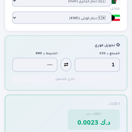
مقابل
💱 تحويل فوري
المبلغ بـ
DZD
النتيجة بـ
KWD
⇄
جاري التحميل...
1 DZD =
1
DZD
=
د.ك
0.0023 د.ك