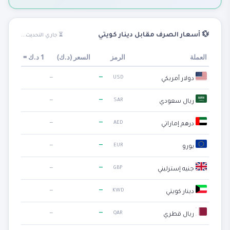
💱 أسعار الصرف مقابل دينار كويتي
⏳ جاري التحديث...
العملة
الرمز
السعر (
د.ك
)
1
د.ك
=
—
—
USD
دولار أمريكي
—
—
SAR
ريال سعودي
—
—
AED
درهم إماراتي
—
—
EUR
يورو
—
—
GBP
جنيه إسترليني
—
—
KWD
دينار كويتي
—
—
QAR
ريال قطري