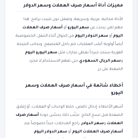
مميزات أداة أسعار صرف العملات وسعر الدولار
الأداة مجانية، عربية، وسريعة، وتعمل دون تثبيت برامج. هذا
مهم لمن يبحث عن
سعر اليورو
أو
أسعار صرف العملات
اليوم
أو
سعر الدولار اليوم
من الجوال أثناء التنقل. الخصوصية
أيضاً أولوية؛ أغلب العمليات تتم داخل المتصفح. وبجانب النتيجة
الفورية ستجد شرحاً يغطي عبارات مثل
سعر اليورو اليوم
و
سعر الريال السعودي
حتى تفهم الاستخدام لا مجرد
الضغط على زر.
أخطاء شائعة في أسعار صرف العملات وسعر
اليورو
أشهر الأخطاء: إدخال ناقص، خلط الوحدات أو العملات، أو إغلاق
الصفحة قبل نسخ الناتج. تجنّب ذلك يحسّن جودة
أسعار صرف
العملات
و
سعر الدولار
. راجع المدخلات جيداً خصوصاً عند
أسعار صرف العملات اليوم
أو
سعر الدولار اليوم