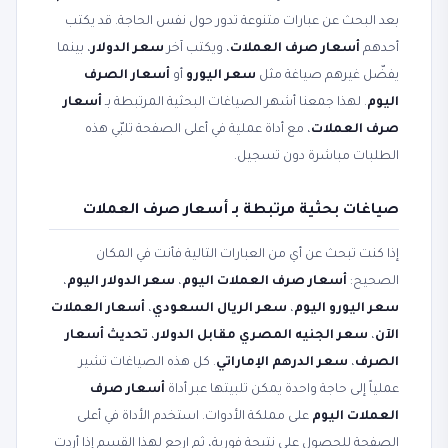
بعد البحث عن عبارات متنوعة تدور حول نفس الحاجة. قد يكتب
أحدهم
أسعار صرف العملات
، ويكتب آخر
سعر الدولار
، بينما
يفضّل غيرهم صياغة مثل
سعر اليورو
أو
أسعار الصرف
اليوم
. لهذا جمعنا أشهر الصياغات البحثية المرتبطة بـ
أسعار
صرف العملات
، مع أداة عملية في أعلى الصفحة تلبّي هذه
الطلبات مباشرة دون تسجيل.
صياغات بحثية مرتبطة بـ أسعار صرف العملات
إذا كنت تبحث عن أي من العبارات التالية فأنت في المكان
الصحيح:
أسعار صرف العملات اليوم
،
سعر الدولار اليوم
،
سعر اليورو اليوم
،
سعر الريال السعودي
،
أسعار العملات
الآن
،
سعر الجنيه المصري مقابل الدولار
،
تحديث أسعار
الصرف
،
سعر الدرهم الإماراتي
. كل هذه الصياغات تشير
عملياً إلى حاجة واحدة يمكن تلبيتها عبر أداة
أسعار صرف
العملات اليوم
على مملكة الأدوات. استخدم الأداة في أعلى
الصفحة للحصول على نتيجة فورية، ثم ارجع لهذا القسم إذا أردت