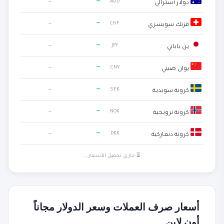
—
—
AUD
دولار أسترالي
—
—
CHF
فرنك سويسري
—
—
JPY
ين ياباني
—
—
CNY
يوان صيني
—
—
SEK
كرونة سويدية
—
—
NOK
كرونة نرويجية
—
—
DKK
كرونة دنماركية
⏳ جاري تحميل الأسعار...
أسعار صرف العملات وسعر الدولار مجاناً
أون لاين