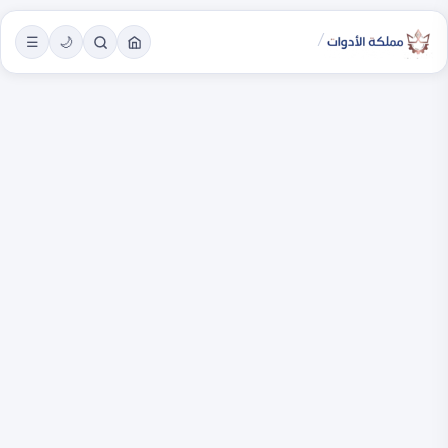
/
☰
🌙