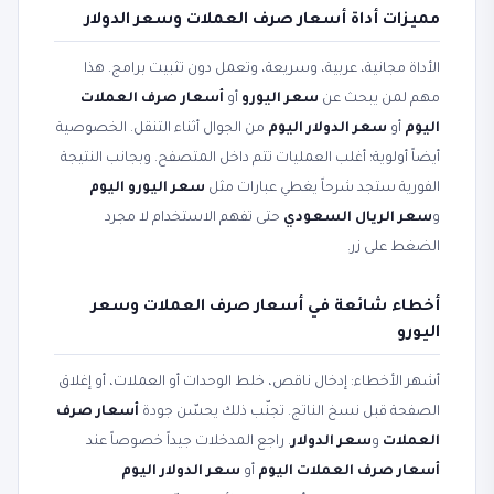
مميزات أداة أسعار صرف العملات وسعر الدولار
الأداة مجانية، عربية، وسريعة، وتعمل دون تثبيت برامج. هذا
مهم لمن يبحث عن
سعر اليورو
أو
أسعار صرف العملات
اليوم
أو
سعر الدولار اليوم
من الجوال أثناء التنقل. الخصوصية
أيضاً أولوية؛ أغلب العمليات تتم داخل المتصفح. وبجانب النتيجة
الفورية ستجد شرحاً يغطي عبارات مثل
سعر اليورو اليوم
و
سعر الريال السعودي
حتى تفهم الاستخدام لا مجرد
الضغط على زر.
أخطاء شائعة في أسعار صرف العملات وسعر
اليورو
أشهر الأخطاء: إدخال ناقص، خلط الوحدات أو العملات، أو إغلاق
الصفحة قبل نسخ الناتج. تجنّب ذلك يحسّن جودة
أسعار صرف
العملات
و
سعر الدولار
. راجع المدخلات جيداً خصوصاً عند
أسعار صرف العملات اليوم
أو
سعر الدولار اليوم