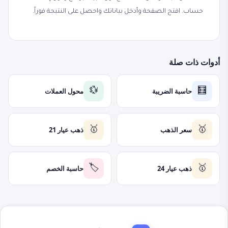
حساب. افتح الصفحة وأدخل بياناتك واحصل على النتيجة فوراً.
أدوات ذات صلة
حاسبة الضريبة
محول العملات
💱
🧮
سعر الذهب
ذهب عيار 21
🥇
🥇
ذهب عيار 24
حاسبة الخصم
🏷️
🥇