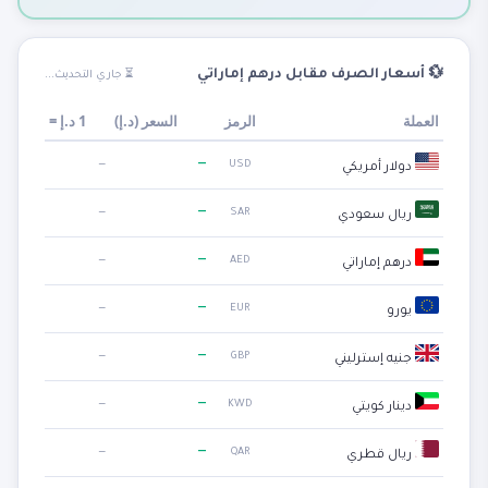
💱 أسعار الصرف مقابل درهم إماراتي
⏳ جاري التحديث...
العملة
الرمز
السعر (
د.إ
)
1
د.إ
=
—
—
USD
دولار أمريكي
—
—
SAR
ريال سعودي
—
—
AED
درهم إماراتي
—
—
EUR
يورو
—
—
GBP
جنيه إسترليني
—
—
KWD
دينار كويتي
—
—
QAR
ريال قطري