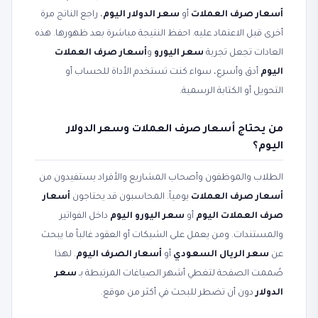
أسعار صرف العملات
أو
سعر الدولار اليوم
، راجع الناتج مرة
أخرى قبل الاعتماد عليه. احفظ النتيجة مباشرة بعد ظهورها. هذه
العادات تجعل تجربة
سعر اليورو
و
أسعار صرف العملات
اليوم
أدق وأسرع، سواء كنت تستخدم الأداة للحساب أو
التحويل أو الكتابة الرسمية.
من يحتاج أسعار صرف العملات وسعر الدولار
اليوم؟
الطلاب والموظفون وأصحاب المشاريع والأفراد يستفيدون من
أسعار صرف العملات
يومياً. المحاسبون قد يحتاجون
أسعار
صرف العملات اليوم
أو
سعر اليورو اليوم
داخل الفواتير
والمستندات. ومن يعمل على الشيكات أو العقود غالباً ما يبحث
عن
سعر الريال السعودي
أو
أسعار الصرف اليوم
. لهذا
صُممت الصفحة لتغطي أشهر الصياغات المرتبطة بـ
سعر
الدولار
دون أن تضطر للبحث في أكثر من موقع.