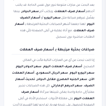
بعد البحث عن عبارات متنوعة تدور حول نفس الحاجة. قد يكتب
أحدهم
أسعار صرف العملات
، ويكتب آخر
سعر الدولار
، بينما
يفضّل غيرهم صياغة مثل
سعر اليورو
أو
أسعار الصرف
اليوم
. لهذا جمعنا أشهر الصياغات البحثية المرتبطة بـ
أسعار
صرف العملات
، مع أداة عملية في أعلى الصفحة تلبّي هذه
الطلبات مباشرة دون تسجيل.
صياغات بحثية مرتبطة بـ أسعار صرف العملات
إذا كنت تبحث عن أي من العبارات التالية فأنت في المكان
الصحيح:
أسعار صرف العملات اليوم
،
سعر الدولار اليوم
،
سعر اليورو اليوم
،
سعر الريال السعودي
،
أسعار العملات
الآن
،
سعر الجنيه المصري مقابل الدولار
،
تحديث أسعار
الصرف
،
سعر الدرهم الإماراتي
. كل هذه الصياغات تشير
عملياً إلى حاجة واحدة يمكن تلبيتها عبر أداة
أسعار صرف
العملات اليوم
على مملكة الأدوات. استخدم الأداة في أعلى
الصفحة للحصول على نتيجة فورية، ثم ارجع لهذا القسم إذا أردت