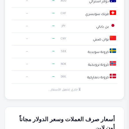
—
—
AUD
دولار أسترالي
—
—
CHF
فرنك سويسري
—
—
JPY
ين ياباني
—
—
CNY
يوان صيني
—
—
SEK
كرونة سويدية
—
—
NOK
كرونة نرويجية
—
—
DKK
كرونة دنماركية
⏳ جاري تحميل الأسعار...
أسعار صرف العملات وسعر الدولار مجاناً
أون لاين