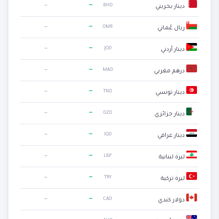
—
—
BHD
دينار بحريني
—
—
OMR
ريال عُماني
—
—
JOD
دينار أردني
—
—
MAD
درهم مغربي
—
—
TND
دينار تونسي
—
—
DZD
دينار جزائري
—
—
IQD
دينار عراقي
—
—
LBP
ليرة لبنانية
—
—
TRY
ليرة تركية
—
—
CAD
دولار كندي