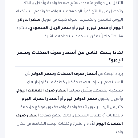
التنقل بين مواقع متعددة، تفتح صفحة واحدة وتُدخل بياناتك
وتحصل على الناتج فوراً. الواجهة عربية واضحة وتدعم الاستخدام
اليومي للمبتدئ والمحترف. سواء كتبت في جوجل
سعر الدولار
اليوم
أو
سعر اليورو اليوم
أو
سعر الريال السعودي
، ستجد
هنا حلاً جاهزاً يمكن نسخه واستخدامه مباشرة.
لماذا يبحث الناس عن أسعار صرف العملات وسعر
اليورو؟
يزداد البحث عن
أسعار صرف العملات
و
سعر الدولار
لأن
المستخدم يريد إجابة صحيحة قبل خطوة مالية أو إدارية أو
تعليمية. بعضهم يفضّل صياغة
أسعار صرف العملات اليوم
،
وآخرون يكتبون
سعر الدولار اليوم
أو
أسعار الصرف اليوم
.
كثير من الزوار يريدون نتيجة واحدة واضحة دون مواقع مزدحمة
بالإعلانات أو طلبات التسجيل. لذلك تجمع صفحة
أسعار صرف
العملات اليوم
الأداة والشرح وكلمات البحث الشائعة في مكان
واحد.