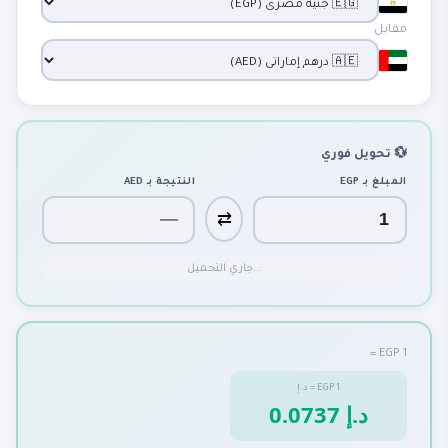
مقابل
💱 تحويل فوري
المبلغ بـ
EGP
النتيجة بـ
AED
⇄
جاري التحميل...
1 EGP =
1
EGP
=
د.إ
0.0737 د.إ