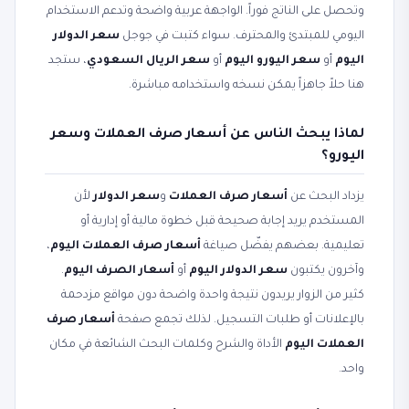
وتحصل على الناتج فوراً. الواجهة عربية واضحة وتدعم الاستخدام
اليومي للمبتدئ والمحترف. سواء كتبت في جوجل
سعر الدولار
اليوم
أو
سعر اليورو اليوم
أو
سعر الريال السعودي
، ستجد
هنا حلاً جاهزاً يمكن نسخه واستخدامه مباشرة.
لماذا يبحث الناس عن أسعار صرف العملات وسعر
اليورو؟
يزداد البحث عن
أسعار صرف العملات
و
سعر الدولار
لأن
المستخدم يريد إجابة صحيحة قبل خطوة مالية أو إدارية أو
تعليمية. بعضهم يفضّل صياغة
أسعار صرف العملات اليوم
،
وآخرون يكتبون
سعر الدولار اليوم
أو
أسعار الصرف اليوم
.
كثير من الزوار يريدون نتيجة واحدة واضحة دون مواقع مزدحمة
بالإعلانات أو طلبات التسجيل. لذلك تجمع صفحة
أسعار صرف
العملات اليوم
الأداة والشرح وكلمات البحث الشائعة في مكان
واحد.