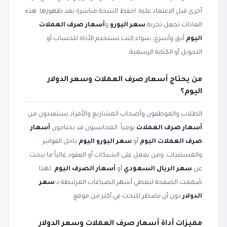
أخرى قبل الاعتماد عليه. احفظ النتيجة مباشرة بعد ظهورها. هذه
العادات تجعل تجربة
سعر اليورو
و
أسعار صرف العملات
اليوم
أدق وأسرع، سواء كنت تستخدم الأداة للحساب أو
التحويل أو الكتابة الرسمية.
من يحتاج أسعار صرف العملات وسعر الدولار
اليوم؟
الطلاب والموظفون وأصحاب المشاريع والأفراد يستفيدون من
أسعار صرف العملات
يومياً. المحاسبون قد يحتاجون
أسعار
صرف العملات اليوم
أو
سعر اليورو اليوم
داخل الفواتير
والمستندات. ومن يعمل على الشيكات أو العقود غالباً ما يبحث
عن
سعر الريال السعودي
أو
أسعار الصرف اليوم
. لهذا
صُممت الصفحة لتغطي أشهر الصياغات المرتبطة بـ
سعر
الدولار
دون أن تضطر للبحث في أكثر من موقع.
مميزات أداة أسعار صرف العملات وسعر الدولار