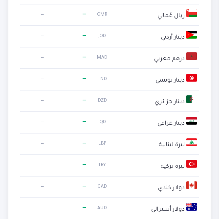
—
—
OMR
ريال عُماني
—
—
JOD
دينار أردني
—
—
MAD
درهم مغربي
—
—
TND
دينار تونسي
—
—
DZD
دينار جزائري
—
—
IQD
دينار عراقي
—
—
LBP
ليرة لبنانية
—
—
TRY
ليرة تركية
—
—
CAD
دولار كندي
—
—
AUD
دولار أسترالي