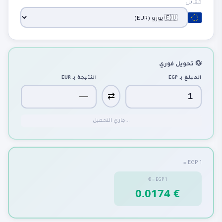
مقابل
💱 تحويل فوري
المبلغ بـ
EGP
النتيجة بـ
EUR
⇄
جاري التحميل...
1 EGP =
€
=
EGP
1
0.0174 €