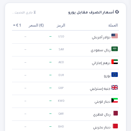
💱 أسعار الصرف مقابل يورو
⏳ جاري التحديث...
العملة
الرمز
)
€
السعر (
1
€
=
—
—
USD
دولار أمريكي
—
—
SAR
ريال سعودي
—
—
AED
درهم إماراتي
—
—
EUR
يورو
—
—
GBP
جنيه إسترليني
—
—
KWD
دينار كويتي
—
—
QAR
ريال قطري
—
—
BHD
دينار بحريني