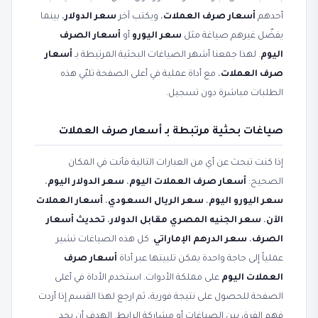
أحدهم
أسعار صرف العملات
، ويكتب آخر
سعر الدولار
، بينما
يفضّل غيرهم صياغة مثل
سعر اليورو
أو
أسعار الصرف
اليوم
. لهذا جمعنا أشهر الصياغات البحثية المرتبطة بـ
أسعار
صرف العملات
، مع أداة عملية في أعلى الصفحة تلبّي هذه
الطلبات مباشرة دون تسجيل.
صياغات بحثية مرتبطة بـ أسعار صرف العملات
إذا كنت تبحث عن أي من العبارات التالية فأنت في المكان
الصحيح:
أسعار صرف العملات اليوم
،
سعر الدولار اليوم
،
سعر اليورو اليوم
،
سعر الريال السعودي
،
أسعار العملات
الآن
،
سعر الجنيه المصري مقابل الدولار
،
تحديث أسعار
الصرف
،
سعر الدرهم الإماراتي
. كل هذه الصياغات تشير
عملياً إلى حاجة واحدة يمكن تلبيتها عبر أداة
أسعار صرف
العملات اليوم
على مملكة الأدوات. استخدم الأداة في أعلى
الصفحة للحصول على نتيجة فورية، ثم ارجع لهذا القسم إذا أردت
فهم الفرق بين الصياغات أو مشاركة الرابط. الهدف أن يجد