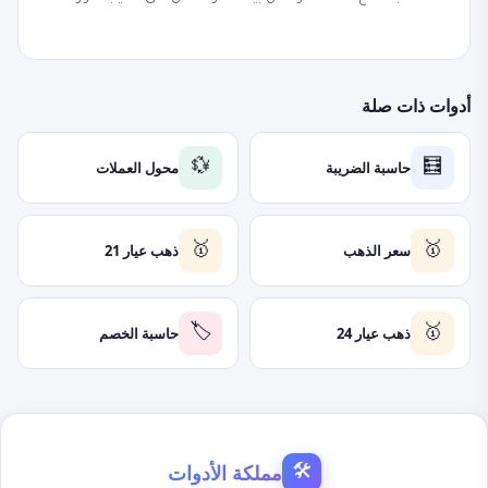
أدوات ذات صلة
حاسبة الضريبة
محول العملات
💱
🧮
سعر الذهب
ذهب عيار 21
🥇
🥇
ذهب عيار 24
حاسبة الخصم
🏷️
🥇
مملكة الأدوات
🛠