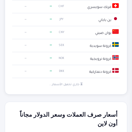
—
—
CHF
فرنك سويسري
—
—
JPY
ين ياباني
—
—
CNY
يوان صيني
—
—
SEK
كرونة سويدية
—
—
NOK
كرونة نرويجية
—
—
DKK
كرونة دنماركية
⏳ جاري تحميل الأسعار...
أسعار صرف العملات وسعر الدولار مجاناً
أون لاين