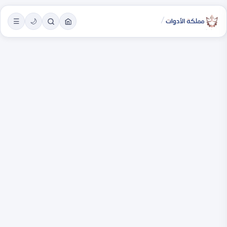
/
☰
🌙