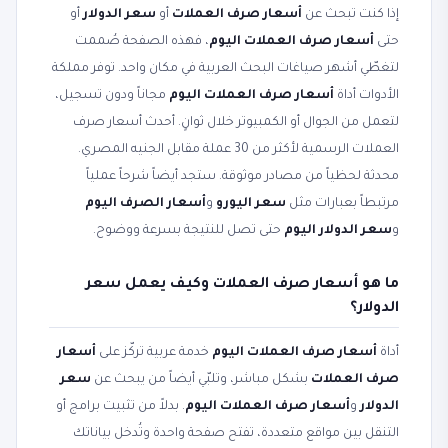
إذا كنت تبحث عن
أسعار صرف العملات
أو
سعر الدولار
أو
حتى
أسعار صرف العملات اليوم
، فهذه الصفحة صُممت
لتغطّي أشهر صياغات البحث العربية في مكان واحد. توفر مملكة
الأدوات أداة
أسعار صرف العملات اليوم
مجاناً ودون تسجيل،
لتعمل من الجوال أو الكمبيوتر خلال ثوانٍ. أحدث أسعار صرف
العملات الرسمية لأكثر من 30 عملة مقابل الجنيه المصري.
محدثة لحظياً من مصادر موثوقة. ستجد أيضاً شرحاً عملياً
مرتبطاً بعبارات مثل
سعر اليورو
و
أسعار الصرف اليوم
و
سعر الدولار اليوم
حتى تصل للنتيجة بسرعة ووضوح.
ما هو أسعار صرف العملات وكيف يعمل سعر
الدولار؟
أداة
أسعار صرف العملات اليوم
خدمة عربية تركّز على
أسعار
صرف العملات
بشكل مباشر، وتلبّي أيضاً من يبحث عن
سعر
الدولار
و
أسعار صرف العملات اليوم
. بدلاً من تثبيت برامج أو
التنقل بين مواقع متعددة، تفتح صفحة واحدة وتُدخل بياناتك