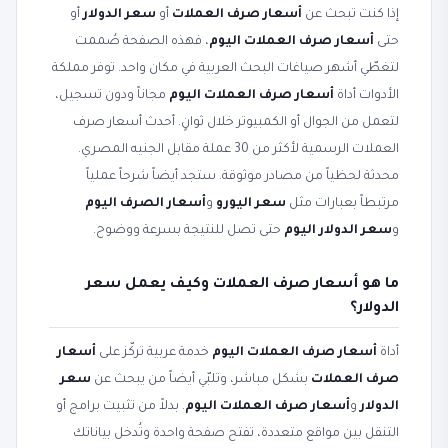
إذا كنت تبحث عن
أسعار صرف العملات
أو
سعر الدولار
أو
حتى
أسعار صرف العملات اليوم
، فهذه الصفحة صُممت
لتغطّي أشهر صياغات البحث العربية في مكان واحد. توفر مملكة
الأدوات أداة
أسعار صرف العملات اليوم
مجاناً ودون تسجيل،
لتعمل من الجوال أو الكمبيوتر خلال ثوانٍ. أحدث أسعار صرف
العملات الرسمية لأكثر من 30 عملة مقابل الجنيه المصري.
محدثة لحظياً من مصادر موثوقة. ستجد أيضاً شرحاً عملياً
مرتبطاً بعبارات مثل
سعر اليورو
و
أسعار الصرف اليوم
و
سعر الدولار اليوم
حتى تصل للنتيجة بسرعة ووضوح.
ما هو أسعار صرف العملات وكيف يعمل سعر
الدولار؟
أداة
أسعار صرف العملات اليوم
خدمة عربية تركّز على
أسعار
صرف العملات
بشكل مباشر، وتلبّي أيضاً من يبحث عن
سعر
الدولار
و
أسعار صرف العملات اليوم
. بدلاً من تثبيت برامج أو
التنقل بين مواقع متعددة، تفتح صفحة واحدة وتُدخل بياناتك