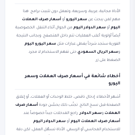
الأداة مجانية، عربية، وسريعة، وتعمل دون تثبيت برامج. هذا
مهم لمن يبحث عن
سعر اليورو
أو
أسعار صرف العملات
اليوم
أو
سعر الدولار اليوم
من الجوال أثناء التنقل. الخصوصية
أيضاً أولوية؛ أغلب العمليات تتم داخل المتصفح. وبجانب النتيجة
الفورية ستجد شرحاً يغطي عبارات مثل
سعر اليورو اليوم
و
سعر الريال السعودي
حتى تفهم الاستخدام لا مجرد
الضغط على زر.
أخطاء شائعة في أسعار صرف العملات وسعر
اليورو
أشهر الأخطاء: إدخال ناقص، خلط الوحدات أو العملات، أو إغلاق
الصفحة قبل نسخ الناتج. تجنّب ذلك يحسّن جودة
أسعار صرف
العملات
و
سعر الدولار
. راجع المدخلات جيداً خصوصاً عند
أسعار صرف العملات اليوم
أو
سعر الدولار اليوم
للاستخدام المحاسبي أو الرسمي. الأداة تسهّل العمل، لكن دقة