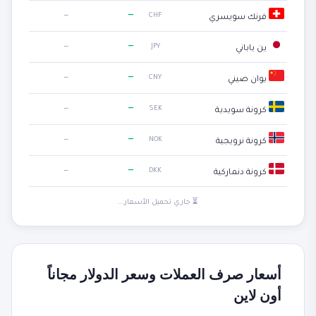
—
—
CHF
فرنك سويسري
—
—
JPY
ين ياباني
—
—
CNY
يوان صيني
—
—
SEK
كرونة سويدية
—
—
NOK
كرونة نرويجية
—
—
DKK
كرونة دنماركية
⏳ جاري تحميل الأسعار...
أسعار صرف العملات وسعر الدولار مجاناً
أون لاين