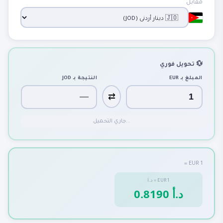
مقابل
💱 تحويل فوري
المبلغ بـ
EUR
النتيجة بـ
JOD
⇄
جاري التحميل...
1 EUR =
1
EUR
=
د.أ
0.8190 د.أ