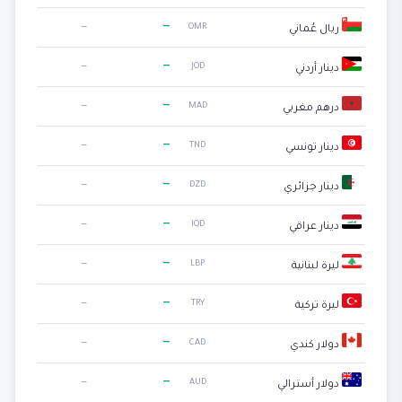
—
—
OMR
ريال عُماني
—
—
JOD
دينار أردني
—
—
MAD
درهم مغربي
—
—
TND
دينار تونسي
—
—
DZD
دينار جزائري
—
—
IQD
دينار عراقي
—
—
LBP
ليرة لبنانية
—
—
TRY
ليرة تركية
—
—
CAD
دولار كندي
—
—
AUD
دولار أسترالي