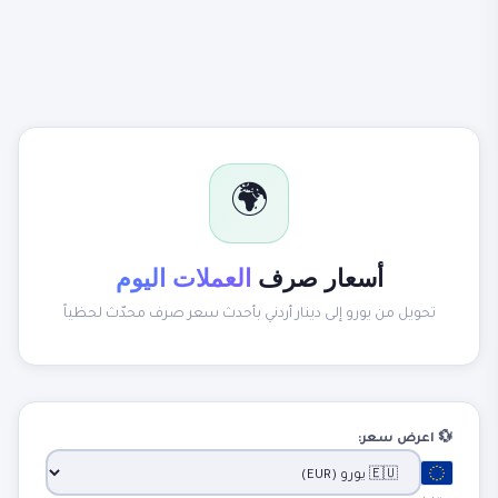
🌍
أسعار صرف
العملات اليوم
تحويل من يورو إلى دينار أردني بأحدث سعر صرف محدّث لحظياً
💱 اعرض سعر: