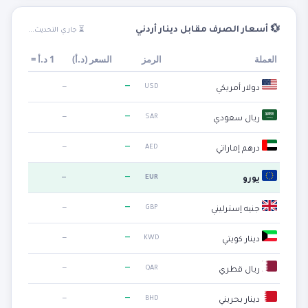
💱 أسعار الصرف مقابل دينار أردني
⏳ جاري التحديث...
العملة
الرمز
السعر (
د.أ
)
1
د.أ
=
—
—
USD
دولار أمريكي
—
—
SAR
ريال سعودي
—
—
AED
درهم إماراتي
—
—
EUR
يورو
—
—
GBP
جنيه إسترليني
—
—
KWD
دينار كويتي
—
—
QAR
ريال قطري
—
—
BHD
دينار بحريني