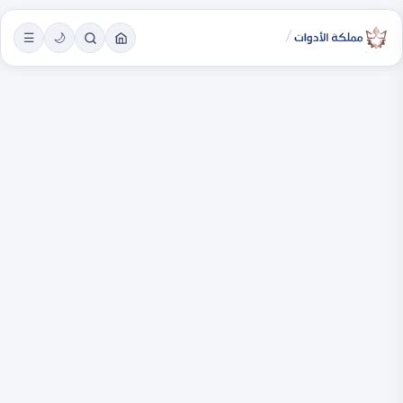
/
☰
🌙