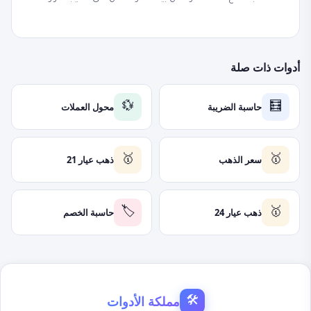
أدوات ذات صلة
حاسبة الضريبة
محول العملات
💱
🧮
سعر الذهب
ذهب عيار 21
🥇
🥇
ذهب عيار 24
حاسبة الخصم
🏷️
🥇
مملكة الأدوات
🛠