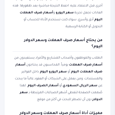
أخرى قبل الاعتماد عليه. احفظ النتيجة مباشرة بعد ظهورها. هذه
العادات تجعل تجربة
سعر اليورو
و
أسعار صرف العملات
اليوم
أدق وأسرع، سواء كنت تستخدم الأداة للحساب أو
التحويل أو الكتابة الرسمية.
من يحتاج أسعار صرف العملات وسعر الدولار
اليوم؟
الطلاب والموظفون وأصحاب المشاريع والأفراد يستفيدون من
أسعار صرف العملات
يومياً. المحاسبون قد يحتاجون
أسعار
صرف العملات اليوم
أو
سعر اليورو اليوم
داخل الفواتير
والمستندات. ومن يعمل على الشيكات أو العقود غالباً ما يبحث
عن
سعر الريال السعودي
أو
أسعار الصرف اليوم
. لهذا
صُممت الصفحة لتغطي أشهر الصياغات المرتبطة بـ
سعر
الدولار
دون أن تضطر للبحث في أكثر من موقع.
مميزات أداة أسعار صرف العملات وسعر الدولار