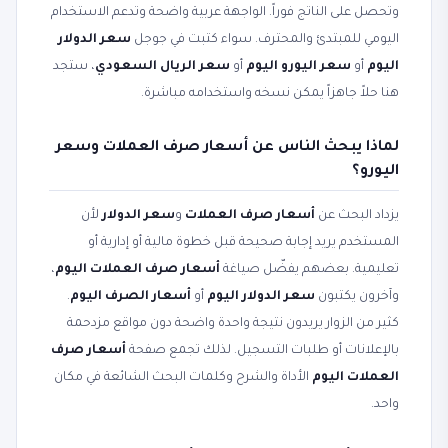
وتحصل على الناتج فوراً. الواجهة عربية واضحة وتدعم الاستخدام
اليومي للمبتدئ والمحترف. سواء كتبت في جوجل
سعر الدولار
اليوم
أو
سعر اليورو اليوم
أو
سعر الريال السعودي
، ستجد
هنا حلاً جاهزاً يمكن نسخه واستخدامه مباشرة.
لماذا يبحث الناس عن أسعار صرف العملات وسعر
اليورو؟
يزداد البحث عن
أسعار صرف العملات
و
سعر الدولار
لأن
المستخدم يريد إجابة صحيحة قبل خطوة مالية أو إدارية أو
تعليمية. بعضهم يفضّل صياغة
أسعار صرف العملات اليوم
،
وآخرون يكتبون
سعر الدولار اليوم
أو
أسعار الصرف اليوم
.
كثير من الزوار يريدون نتيجة واحدة واضحة دون مواقع مزدحمة
بالإعلانات أو طلبات التسجيل. لذلك تجمع صفحة
أسعار صرف
العملات اليوم
الأداة والشرح وكلمات البحث الشائعة في مكان
واحد.