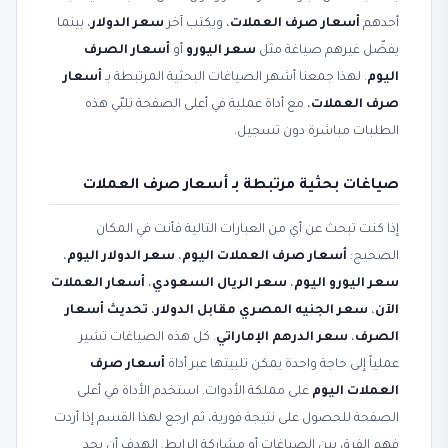
أحدهم
أسعار صرف العملات
، ويكتب آخر
سعر الدولار
، بينما
يفضّل غيرهم صياغة مثل
سعر اليورو
أو
أسعار الصرف
اليوم
. لهذا جمعنا أشهر الصياغات البحثية المرتبطة بـ
أسعار
صرف العملات
، مع أداة عملية في أعلى الصفحة تلبّي هذه
الطلبات مباشرة دون تسجيل.
صياغات بحثية مرتبطة بـ أسعار صرف العملات
إذا كنت تبحث عن أي من العبارات التالية فأنت في المكان
الصحيح:
أسعار صرف العملات اليوم
،
سعر الدولار اليوم
،
سعر اليورو اليوم
،
سعر الريال السعودي
،
أسعار العملات
الآن
،
سعر الجنيه المصري مقابل الدولار
،
تحديث أسعار
الصرف
،
سعر الدرهم الإماراتي
. كل هذه الصياغات تشير
عملياً إلى حاجة واحدة يمكن تلبيتها عبر أداة
أسعار صرف
العملات اليوم
على مملكة الأدوات. استخدم الأداة في أعلى
الصفحة للحصول على نتيجة فورية، ثم ارجع لهذا القسم إذا أردت
فهم الفرق بين الصياغات أو مشاركة الرابط. الهدف أن يجد