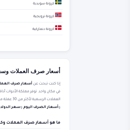
كرونة سويدية
كرونة نرويجية
كرونة دنماركية
أسعار صرف العملات وسعر ا
إذا كنت تبحث عن
أسعار صرف العمل
في مكان واحد. توفر مملكة الأدوات أداة
العملات الرسمية لأكثر من 30 عملة مقابل الجنيه المصري. محدثة لحظياً من مصادر موثوقة. ستجد أيضاً شرحاً عملياً مرتبطاً بعبارات مثل
و
أسعار الصرف اليوم
و
سعر الدولار 
ما هو أسعار صرف العملات وكي