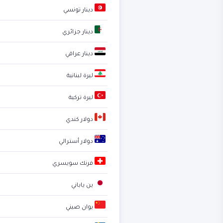
دينار تونسي
دينار جزائري
دينار عراقي
ليرة لبنانية
ليرة تركية
دولار كندي
دولار أسترالي
فرنك سويسري
ين ياباني
يوان صيني