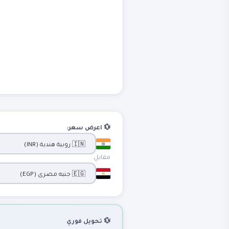
💱 اعرض سعر:
مقابل
💱 تحويل فوري