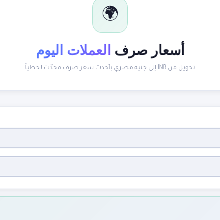
🌍
أسعار صرف
العملات اليوم
تحويل من INR إلى جنيه مصري بأحدث سعر صرف محدّث لحظياً