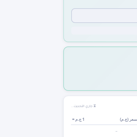
⏳ جاري التحديث...
سعر (
ج.م
)
1
ج.م
=
—