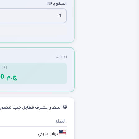
المبلغ بـ
INR
1 INR =
=
INR
1
0.5950 ج.م
💱 أسعار الصرف مقابل جنيه مصري
العملة
دولار أمريكي