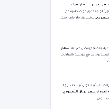
عر الدولار
و
أسعار صرف
وراً. الواجهة عربية واضحة وتدعم
السعودي
، ستجد هنا حلاً جاهزاً يمكن
عليمية. بعضهم يفضّل صياغة
أسعار
 واضحة دون مواقع مزدحمة بالإعلانات
د.
 الحساب أو التحويل أو البحث. راجع
اليوم
أو
سعر الريال السعودي
.
ب اليومي.