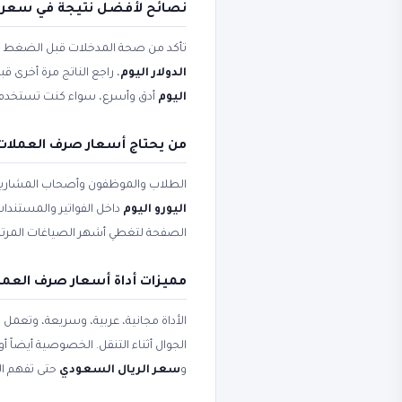
نصائح لأفضل نتيجة في سعر ال
تأكد من صحة المدخلات قبل الضغط على 
الدولار اليوم
، راجع الناتج مرة أخرى ق
اليوم
أدق وأسرع، سواء كنت تستخدم الأ
من يحتاج أسعار صرف العملات و
الطلاب والموظفون وأصحاب المشاريع
اليورو اليوم
داخل الفواتير والمستندات
الصفحة لتغطي أشهر الصياغات المرتب
مميزات أداة أسعار صرف العملا
الأداة مجانية، عربية، وسريعة، وتعمل
الجوال أثناء التنقل. الخصوصية أيضاً 
و
سعر الريال السعودي
حتى تفهم ال