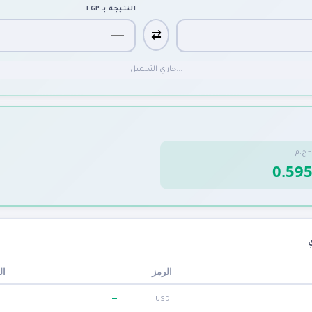
النتيجة بـ
EGP
⇄
جاري التحميل...
ج.م
الرمز
ال
—
USD