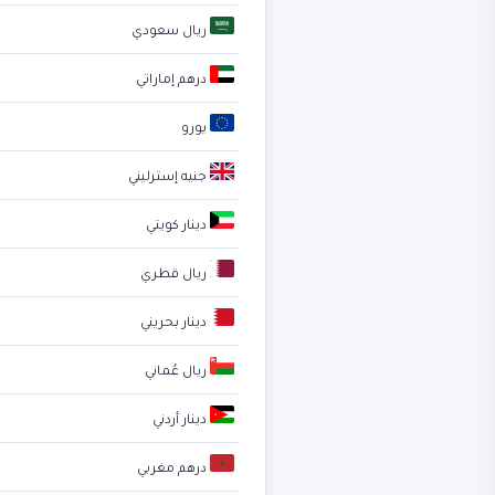
ريال سعودي
درهم إماراتي
يورو
جنيه إسترليني
دينار كويتي
ريال قطري
دينار بحريني
ريال عُماني
دينار أردني
درهم مغربي