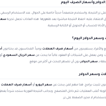
دولار وأسعار الصرف اليوم
زر النتيجة، واستخدم متصفحاً حديثاً خاصة على الجوال. عند الاستخدام الرسمي ل
بل الاعتماد عليه. احفظ النتيجة مباشرة بعد ظهورها. هذه العادات تجعل تجربة
سعر 
داة للحساب أو التحويل أو الكتابة الرسمية.
سعر الدولار اليوم؟
 والأفراد يستفيدون من
أسعار صرف العملات
يومياً. المحاسبون قد يحتاجون
أس
. ومن يعمل على الشيكات أو العقود غالباً ما يبحث عن
سعر الريال السعودي
أو
طة بـ
سعر الدولار
دون أن تضطر للبحث في أكثر من موقع.
ت وسعر الدولار
 دون تثبيت برامج. هذا مهم لمن يبحث عن
سعر اليورو
أو
أسعار صرف العملات ا
أولوية؛ أغلب العمليات تتم داخل المتصفح. وبجانب النتيجة الفورية ستجد شرحاً يغط
استخدام لا مجرد الضغط على زر.