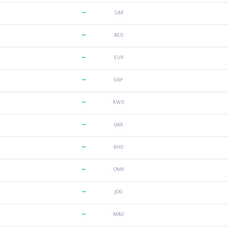
—
SAR
—
AED
—
EUR
—
GBP
—
KWD
—
QAR
—
BHD
—
OMR
—
JOD
—
MAD