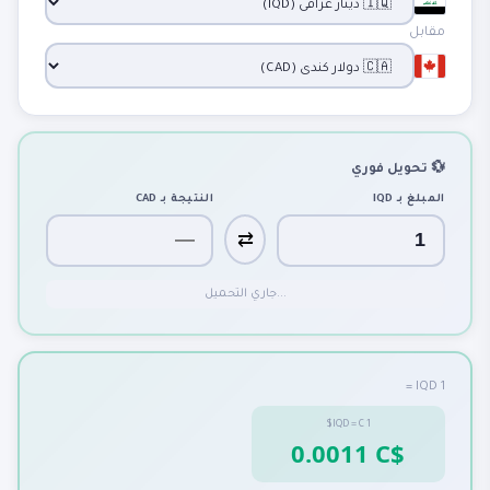
مقابل
💱 تحويل فوري
المبلغ بـ
IQD
النتيجة بـ
CAD
⇄
جاري التحميل...
1 IQD =
IQD
=
C$
1
0.0011 C$