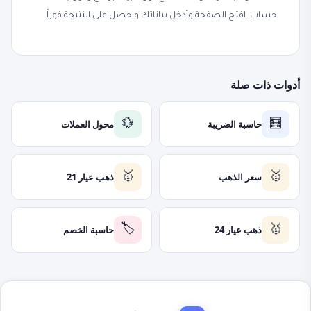
حساب. افتح الصفحة وأدخل بياناتك واحصل على النتيجة فوراً.
أدوات ذات صلة
حاسبة الضريبة
محول العملات
💱
🧮
سعر الذهب
ذهب عيار 21
🥇
🥇
ذهب عيار 24
حاسبة الخصم
🏷️
🥇