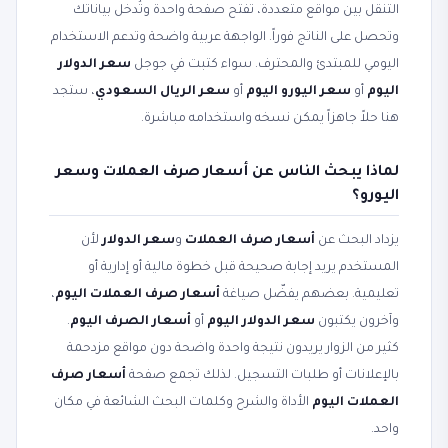
التنقل بين مواقع متعددة، تفتح صفحة واحدة وتُدخل بياناتك
وتحصل على الناتج فوراً. الواجهة عربية واضحة وتدعم الاستخدام
اليومي للمبتدئ والمحترف. سواء كتبت في جوجل
سعر الدولار
اليوم
أو
سعر اليورو اليوم
أو
سعر الريال السعودي
، ستجد
هنا حلاً جاهزاً يمكن نسخه واستخدامه مباشرة.
لماذا يبحث الناس عن أسعار صرف العملات وسعر
اليورو؟
يزداد البحث عن
أسعار صرف العملات
و
سعر الدولار
لأن
المستخدم يريد إجابة صحيحة قبل خطوة مالية أو إدارية أو
تعليمية. بعضهم يفضّل صياغة
أسعار صرف العملات اليوم
،
وآخرون يكتبون
سعر الدولار اليوم
أو
أسعار الصرف اليوم
.
كثير من الزوار يريدون نتيجة واحدة واضحة دون مواقع مزدحمة
بالإعلانات أو طلبات التسجيل. لذلك تجمع صفحة
أسعار صرف
العملات اليوم
الأداة والشرح وكلمات البحث الشائعة في مكان
واحد.