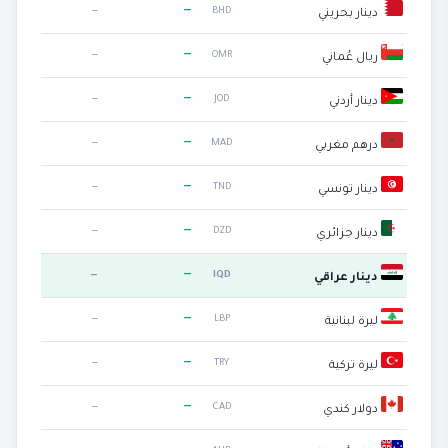
—
—
BHD
دينار بحريني
—
—
OMR
ريال عُماني
—
—
JOD
دينار أردني
—
—
MAD
درهم مغربي
—
—
TND
دينار تونسي
—
—
DZD
دينار جزائري
—
—
IQD
دينار عراقي
—
—
LBP
ليرة لبنانية
—
—
TRY
ليرة تركية
—
—
CAD
دولار كندي