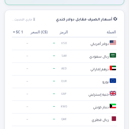
💱 أسعار الصرف مقابل دولار كندي
⏳ جاري التحديث...
العملة
الرمز
)
C$
السعر (
1
C$
=
—
—
USD
دولار أمريكي
—
—
SAR
ريال سعودي
—
—
AED
درهم إماراتي
—
—
EUR
يورو
—
—
GBP
جنيه إسترليني
—
—
KWD
دينار كويتي
—
—
QAR
ريال قطري