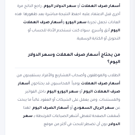
أسعار صرف العملات
أو
سعر الدولار اليوم
، راجع الناتج مرة
أخرى قبل الاعتماد عليه. احفظ النتيجة مباشرة بعد ظهورها. هذه
العادات تجعل تجربة
سعر اليورو
و
أسعار صرف العملات
اليوم
أدق وأسرع، سواء كنت تستخدم الأداة للحساب أو
التحويل أو الكتابة الرسمية.
من يحتاج أسعار صرف العملات وسعر الدولار
اليوم؟
الطلاب والموظفون وأصحاب المشاريع والأفراد يستفيدون من
أسعار صرف العملات
يومياً. المحاسبون قد يحتاجون
أسعار
صرف العملات اليوم
أو
سعر اليورو اليوم
داخل الفواتير
والمستندات. ومن يعمل على الشيكات أو العقود غالباً ما يبحث
عن
سعر الريال السعودي
أو
أسعار الصرف اليوم
. لهذا
صُممت الصفحة لتغطي أشهر الصياغات المرتبطة بـ
سعر
الدولار
دون أن تضطر للبحث في أكثر من موقع.