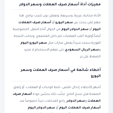
مميزات أداة أسعار صرف العملات وسعر الدولار
الأداة مجانية، عربية، وسريعة، وتعمل دون تثبيت برامج. هذا
مهم لمن يبحث عن
سعر اليورو
أو
أسعار صرف العملات
اليوم
أو
سعر الدولار اليوم
من الجوال أثناء التنقل. الخصوصية
أيضاً أولوية؛ أغلب العمليات تتم داخل المتصفح. وبجانب النتيجة
الفورية ستجد شرحاً يغطي عبارات مثل
سعر اليورو اليوم
و
سعر الريال السعودي
حتى تفهم الاستخدام لا مجرد
الضغط على زر.
أخطاء شائعة في أسعار صرف العملات وسعر
اليورو
أشهر الأخطاء: إدخال ناقص، خلط الوحدات أو العملات، أو إغلاق
الصفحة قبل نسخ الناتج. تجنّب ذلك يحسّن جودة
أسعار صرف
العملات
و
سعر الدولار
. راجع المدخلات جيداً خصوصاً عند
أسعار صرف العملات اليوم
أو
سعر الدولار اليوم