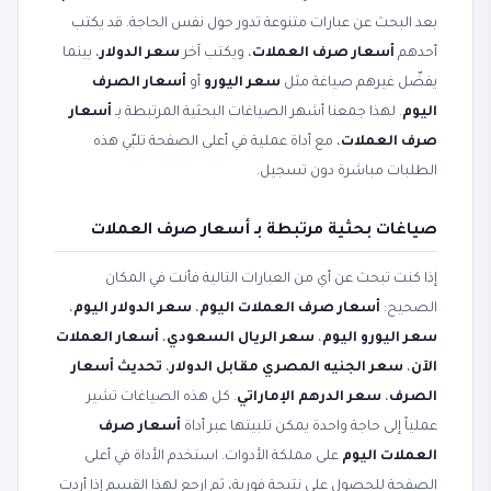
بعد البحث عن عبارات متنوعة تدور حول نفس الحاجة. قد يكتب
أحدهم
أسعار صرف العملات
، ويكتب آخر
سعر الدولار
، بينما
يفضّل غيرهم صياغة مثل
سعر اليورو
أو
أسعار الصرف
اليوم
. لهذا جمعنا أشهر الصياغات البحثية المرتبطة بـ
أسعار
صرف العملات
، مع أداة عملية في أعلى الصفحة تلبّي هذه
الطلبات مباشرة دون تسجيل.
صياغات بحثية مرتبطة بـ أسعار صرف العملات
إذا كنت تبحث عن أي من العبارات التالية فأنت في المكان
الصحيح:
أسعار صرف العملات اليوم
،
سعر الدولار اليوم
،
سعر اليورو اليوم
،
سعر الريال السعودي
،
أسعار العملات
الآن
،
سعر الجنيه المصري مقابل الدولار
،
تحديث أسعار
الصرف
،
سعر الدرهم الإماراتي
. كل هذه الصياغات تشير
عملياً إلى حاجة واحدة يمكن تلبيتها عبر أداة
أسعار صرف
العملات اليوم
على مملكة الأدوات. استخدم الأداة في أعلى
الصفحة للحصول على نتيجة فورية، ثم ارجع لهذا القسم إذا أردت