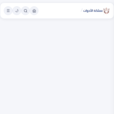
/
☰
🌙