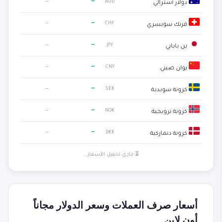
—
—
AUD
دولار أسترالي
—
—
CHF
فرنك سويسري
—
—
JPY
ين ياباني
—
—
CNY
يوان صيني
—
—
SEK
كرونة سويدية
—
—
NOK
كرونة نرويجية
—
—
DKK
كرونة دنماركية
⏳ جاري تحميل الأسعار...
أسعار صرف العملات وسعر الدولار مجاناً
أون لاين