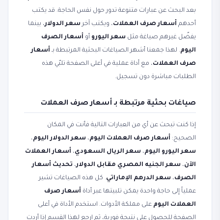
بعد البحث عن عبارات متنوعة تدور حول نفس الحاجة. قد يكتب
أحدهم
أسعار صرف العملات
، ويكتب آخر
سعر الدولار
، بينما
يفضّل غيرهم صياغة مثل
سعر اليورو
أو
أسعار الصرف
اليوم
. لهذا جمعنا أشهر الصياغات البحثية المرتبطة بـ
أسعار
صرف العملات
، مع أداة عملية في أعلى الصفحة تلبّي هذه
الطلبات مباشرة دون تسجيل.
صياغات بحثية مرتبطة بـ أسعار صرف العملات
إذا كنت تبحث عن أي من العبارات التالية فأنت في المكان
الصحيح:
أسعار صرف العملات اليوم
،
سعر الدولار اليوم
،
سعر اليورو اليوم
،
سعر الريال السعودي
،
أسعار العملات
الآن
،
سعر الجنيه المصري مقابل الدولار
،
تحديث أسعار
الصرف
،
سعر الدرهم الإماراتي
. كل هذه الصياغات تشير
عملياً إلى حاجة واحدة يمكن تلبيتها عبر أداة
أسعار صرف
العملات اليوم
على مملكة الأدوات. استخدم الأداة في أعلى
الصفحة للحصول على نتيجة فورية، ثم ارجع لهذا القسم إذا أردت