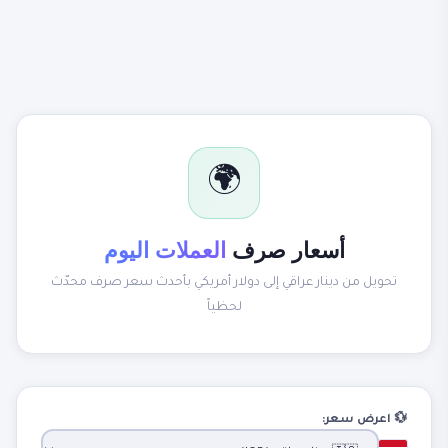
🌍
أسعار صرف
العملات اليوم
تحويل من دينار عراقي إلى دولار أمريكي بأحدث سعر صرف محدّث
لحظياً
💱 اعرض سعر: