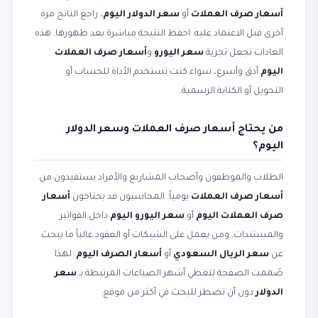
أسعار صرف العملات
أو
سعر الدولار اليوم
، راجع الناتج مرة
أخرى قبل الاعتماد عليه. احفظ النتيجة مباشرة بعد ظهورها. هذه
العادات تجعل تجربة
سعر اليورو
و
أسعار صرف العملات
اليوم
أدق وأسرع، سواء كنت تستخدم الأداة للحساب أو
التحويل أو الكتابة الرسمية.
من يحتاج أسعار صرف العملات وسعر الدولار
اليوم؟
الطلاب والموظفون وأصحاب المشاريع والأفراد يستفيدون من
أسعار صرف العملات
يومياً. المحاسبون قد يحتاجون
أسعار
صرف العملات اليوم
أو
سعر اليورو اليوم
داخل الفواتير
والمستندات. ومن يعمل على الشيكات أو العقود غالباً ما يبحث
عن
سعر الريال السعودي
أو
أسعار الصرف اليوم
. لهذا
صُممت الصفحة لتغطي أشهر الصياغات المرتبطة بـ
سعر
الدولار
دون أن تضطر للبحث في أكثر من موقع.