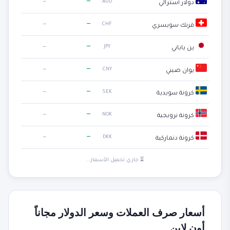
—
—
AUD
دولار أسترالي
—
—
CHF
فرنك سويسري
—
—
JPY
ين ياباني
—
—
CNY
يوان صيني
—
—
SEK
كرونة سويدية
—
—
NOK
كرونة نرويجية
—
—
DKK
كرونة دنماركية
⏳ جاري تحميل الأسعار...
أسعار صرف العملات وسعر الدولار مجاناً
أون لاين