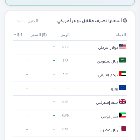
💱 أسعار الصرف مقابل دولار أمريكي
⏳ جاري التحديث...
العملة
الرمز
)
$
السعر (
1
$
=
—
—
USD
دولار أمريكي
—
—
SAR
ريال سعودي
—
—
AED
درهم إماراتي
—
—
EUR
يورو
—
—
GBP
جنيه إسترليني
—
—
KWD
دينار كويتي
—
—
QAR
ريال قطري