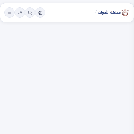
/
☰
🌙