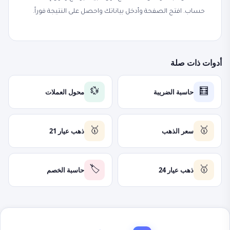
حساب. افتح الصفحة وأدخل بياناتك واحصل على النتيجة فوراً.
أدوات ذات صلة
حاسبة الضريبة
محول العملات
💱
🧮
سعر الذهب
ذهب عيار 21
🥇
🥇
ذهب عيار 24
حاسبة الخصم
🏷️
🥇