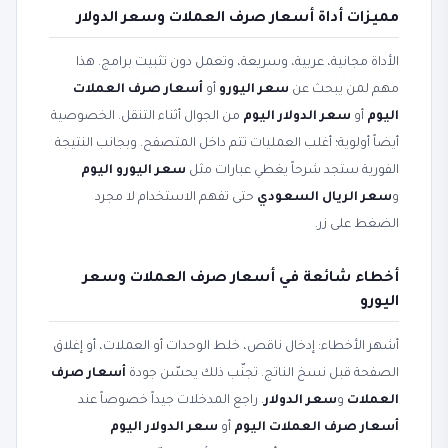
مميزات أداة أسعار صرف العملات وسعر الدولار
الأداة مجانية، عربية، وسريعة، وتعمل دون تثبيت برامج. هذا
مهم لمن يبحث عن
سعر اليورو
أو
أسعار صرف العملات
اليوم
أو
سعر الدولار اليوم
من الجوال أثناء التنقل. الخصوصية
أيضاً أولوية؛ أغلب العمليات تتم داخل المتصفح. وبجانب النتيجة
الفورية ستجد شرحاً يغطي عبارات مثل
سعر اليورو اليوم
و
سعر الريال السعودي
حتى تفهم الاستخدام لا مجرد
الضغط على زر.
أخطاء شائعة في أسعار صرف العملات وسعر
اليورو
أشهر الأخطاء: إدخال ناقص، خلط الوحدات أو العملات، أو إغلاق
الصفحة قبل نسخ الناتج. تجنّب ذلك يحسّن جودة
أسعار صرف
العملات
و
سعر الدولار
. راجع المدخلات جيداً خصوصاً عند
أسعار صرف العملات اليوم
أو
سعر الدولار اليوم