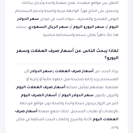
التنقل بين مواقع متعددة، تفتح صفحة واحدة وتُدخل بياناتك
وتحصل على الناتج فوراً. الواجهة عربية واضحة وتدعم الاستخدام
اليومي للمبتدئ والمحترف. سواء كتبت في جوجل
سعر الدولار
اليوم
أو
سعر اليورو اليوم
أو
سعر الريال السعودي
، ستجد
هنا حلاً جاهزاً يمكن نسخه واستخدامه مباشرة.
لماذا يبحث الناس عن أسعار صرف العملات وسعر
اليورو؟
يزداد البحث عن
أسعار صرف العملات
و
سعر الدولار
لأن
المستخدم يريد إجابة صحيحة قبل خطوة مالية أو إدارية أو
تعليمية. بعضهم يفضّل صياغة
أسعار صرف العملات اليوم
،
وآخرون يكتبون
سعر الدولار اليوم
أو
أسعار الصرف اليوم
.
كثير من الزوار يريدون نتيجة واحدة واضحة دون مواقع مزدحمة
بالإعلانات أو طلبات التسجيل. لذلك تجمع صفحة
أسعار صرف
العملات اليوم
الأداة والشرح وكلمات البحث الشائعة في مكان
واحد.