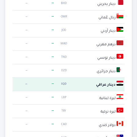
—
—
BHD
دينار بحريني
—
—
OMR
ريال عُماني
—
—
JOD
دينار أردني
—
—
MAD
درهم مغربي
—
—
TND
دينار تونسي
—
—
DZD
دينار جزائري
—
—
IQD
دينار عراقي
—
—
LBP
ليرة لبنانية
—
—
TRY
ليرة تركية
—
—
CAD
دولار كندي