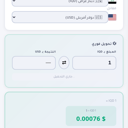
مقابل
💱 تحويل فوري
المبلغ بـ
IQD
النتيجة بـ
USD
⇄
جاري التحميل...
1 IQD =
$
=
IQD
1
0.00076 $