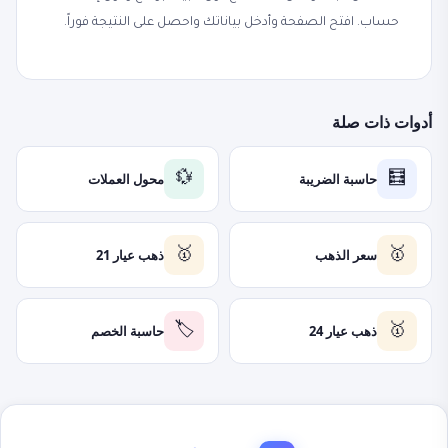
حساب. افتح الصفحة وأدخل بياناتك واحصل على النتيجة فوراً.
أدوات ذات صلة
حاسبة الضريبة
محول العملات
💱
🧮
سعر الذهب
ذهب عيار 21
🥇
🥇
ذهب عيار 24
حاسبة الخصم
🏷️
🥇