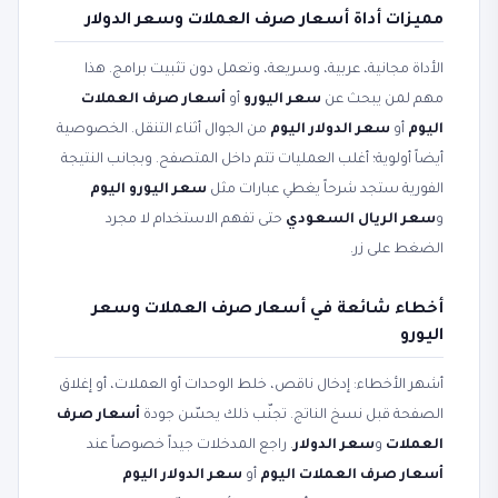
مميزات أداة أسعار صرف العملات وسعر الدولار
الأداة مجانية، عربية، وسريعة، وتعمل دون تثبيت برامج. هذا
مهم لمن يبحث عن
سعر اليورو
أو
أسعار صرف العملات
اليوم
أو
سعر الدولار اليوم
من الجوال أثناء التنقل. الخصوصية
أيضاً أولوية؛ أغلب العمليات تتم داخل المتصفح. وبجانب النتيجة
الفورية ستجد شرحاً يغطي عبارات مثل
سعر اليورو اليوم
و
سعر الريال السعودي
حتى تفهم الاستخدام لا مجرد
الضغط على زر.
أخطاء شائعة في أسعار صرف العملات وسعر
اليورو
أشهر الأخطاء: إدخال ناقص، خلط الوحدات أو العملات، أو إغلاق
الصفحة قبل نسخ الناتج. تجنّب ذلك يحسّن جودة
أسعار صرف
العملات
و
سعر الدولار
. راجع المدخلات جيداً خصوصاً عند
أسعار صرف العملات اليوم
أو
سعر الدولار اليوم