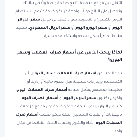
التنقل بين مواقع متعددة، تفتح صفحة واحدة وتُدخل بياناتك
وتحصل على الناتج فوراً. الواجهة عربية واضحة وتدعم الاستخدام
اليومي للمبتدئ والمحترف. سواء كتبت في جوجل
سعر الدولار
اليوم
أو
سعر اليورو اليوم
أو
سعر الريال السعودي
، ستجد
هنا حلاً جاهزاً يمكن نسخه واستخدامه مباشرة.
لماذا يبحث الناس عن أسعار صرف العملات وسعر
اليورو؟
يزداد البحث عن
أسعار صرف العملات
و
سعر الدولار
لأن
المستخدم يريد إجابة صحيحة قبل خطوة مالية أو إدارية أو
تعليمية. بعضهم يفضّل صياغة
أسعار صرف العملات اليوم
،
وآخرون يكتبون
سعر الدولار اليوم
أو
أسعار الصرف اليوم
.
كثير من الزوار يريدون نتيجة واحدة واضحة دون مواقع مزدحمة
بالإعلانات أو طلبات التسجيل. لذلك تجمع صفحة
أسعار صرف
العملات اليوم
الأداة والشرح وكلمات البحث الشائعة في مكان
واحد.