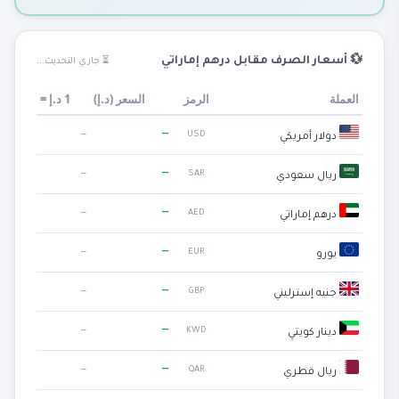
💱 أسعار الصرف مقابل درهم إماراتي
⏳ جاري التحديث...
العملة
الرمز
السعر (
د.إ
)
1
د.إ
=
—
—
USD
دولار أمريكي
—
—
SAR
ريال سعودي
—
—
AED
درهم إماراتي
—
—
EUR
يورو
—
—
GBP
جنيه إسترليني
—
—
KWD
دينار كويتي
—
—
QAR
ريال قطري