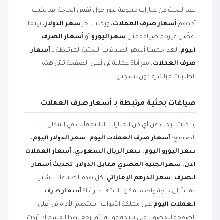
بعد البحث عن عبارات متنوعة تدور حول نفس الحاجة. قد يكتب
أحدهم
أسعار صرف العملات
، ويكتب آخر
سعر الدولار
، بينما
يفضّل غيرهم صياغة مثل
سعر اليورو
أو
أسعار الصرف
اليوم
. لهذا جمعنا أشهر الصياغات البحثية المرتبطة بـ
أسعار
صرف العملات
، مع أداة عملية في أعلى الصفحة تلبّي هذه
الطلبات مباشرة دون تسجيل.
صياغات بحثية مرتبطة بـ أسعار صرف العملات
إذا كنت تبحث عن أي من العبارات التالية فأنت في المكان
الصحيح:
أسعار صرف العملات اليوم
،
سعر الدولار اليوم
،
سعر اليورو اليوم
،
سعر الريال السعودي
،
أسعار العملات
الآن
،
سعر الجنيه المصري مقابل الدولار
،
تحديث أسعار
الصرف
،
سعر الدرهم الإماراتي
. كل هذه الصياغات تشير
عملياً إلى حاجة واحدة يمكن تلبيتها عبر أداة
أسعار صرف
العملات اليوم
على مملكة الأدوات. استخدم الأداة في أعلى
الصفحة للحصول على نتيجة فورية، ثم ارجع لهذا القسم إذا أردت