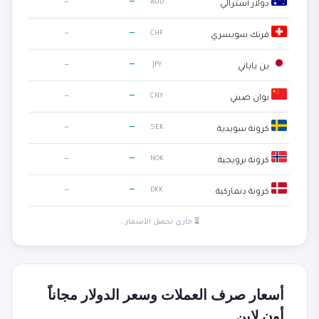
—
—
AUD
دولار أسترالي
—
—
CHF
فرنك سويسري
—
—
JPY
ين ياباني
—
—
CNY
يوان صيني
—
—
SEK
كرونة سويدية
—
—
NOK
كرونة نرويجية
—
—
DKK
كرونة دنماركية
⏳ جاري تحميل الأسعار...
أسعار صرف العملات وسعر الدولار مجاناً
أون لاين