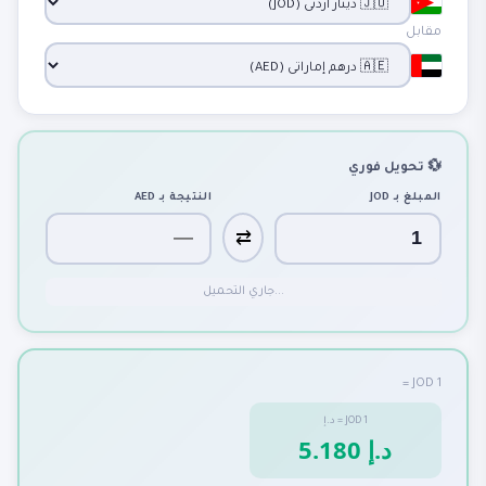
مقابل
💱 تحويل فوري
المبلغ بـ
JOD
النتيجة بـ
AED
⇄
جاري التحميل...
1 JOD =
1
JOD
=
د.إ
5.180 د.إ