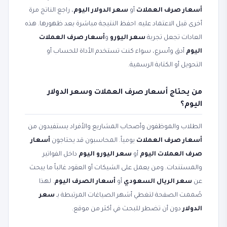
أسعار صرف العملات
أو
سعر الدولار اليوم
، راجع الناتج مرة
أخرى قبل الاعتماد عليه. احفظ النتيجة مباشرة بعد ظهورها. هذه
العادات تجعل تجربة
سعر اليورو
و
أسعار صرف العملات
اليوم
أدق وأسرع، سواء كنت تستخدم الأداة للحساب أو
التحويل أو الكتابة الرسمية.
من يحتاج أسعار صرف العملات وسعر الدولار
اليوم؟
الطلاب والموظفون وأصحاب المشاريع والأفراد يستفيدون من
أسعار صرف العملات
يومياً. المحاسبون قد يحتاجون
أسعار
صرف العملات اليوم
أو
سعر اليورو اليوم
داخل الفواتير
والمستندات. ومن يعمل على الشيكات أو العقود غالباً ما يبحث
عن
سعر الريال السعودي
أو
أسعار الصرف اليوم
. لهذا
صُممت الصفحة لتغطي أشهر الصياغات المرتبطة بـ
سعر
الدولار
دون أن تضطر للبحث في أكثر من موقع.