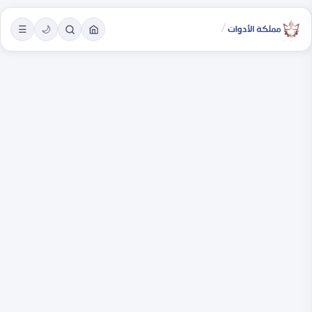
/
☰
🌙