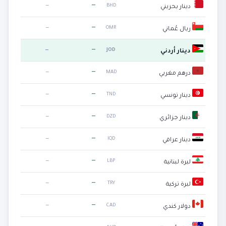
—
—
BHD
دينار بحريني
—
—
OMR
ريال عُماني
—
—
JOD
دينار أردني
—
—
MAD
درهم مغربي
—
—
TND
دينار تونسي
—
—
DZD
دينار جزائري
—
—
IQD
دينار عراقي
—
—
LBP
ليرة لبنانية
—
—
TRY
ليرة تركية
—
—
CAD
دولار كندي