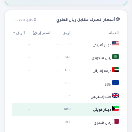
💱 أسعار الصرف مقابل ريال قطري
⏳ جاري التحديث...
العملة
الرمز
السعر (
ر.ق
)
1
ر.ق
=
—
—
USD
دولار أمريكي
—
—
SAR
ريال سعودي
—
—
AED
درهم إماراتي
—
—
EUR
يورو
—
—
GBP
جنيه إسترليني
—
—
KWD
دينار كويتي
—
—
QAR
ريال قطري