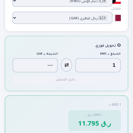
مقابل
💱 تحويل فوري
المبلغ بـ
KWD
النتيجة بـ
QAR
⇄
جاري التحميل...
1 KWD =
1
KWD
=
ر.ق
11.795 ر.ق