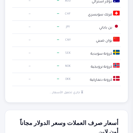
—
—
AUD
دولار أسترالي
—
—
CHF
فرنك سويسري
—
—
JPY
ين ياباني
—
—
CNY
يوان صيني
—
—
SEK
كرونة سويدية
—
—
NOK
كرونة نرويجية
—
—
DKK
كرونة دنماركية
⏳ جاري تحميل الأسعار...
أسعار صرف العملات وسعر الدولار مجاناً
أون لاين