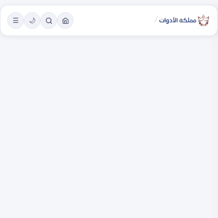
/
☰
🌙