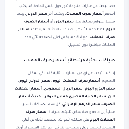
بعد البحث عن عبارات متنوعة تدور حول نفس الحاجة. قد يكتب
أحدهم
أسعار صرف العملات
، ويكتب آخر
سعر الدولار
، بينما
يفضّل غيرهم صياغة مثل
سعر اليورو
أو
أسعار الصرف
اليوم
. لهذا جمعنا أشهر الصياغات البحثية المرتبطة بـ
أسعار
صرف العملات
، مع أداة عملية في أعلى الصفحة تلبّي هذه
الطلبات مباشرة دون تسجيل.
صياغات بحثية مرتبطة بـ أسعار صرف العملات
إذا كنت تبحث عن أي من العبارات التالية فأنت في المكان
الصحيح:
أسعار صرف العملات اليوم
،
سعر الدولار اليوم
،
سعر اليورو اليوم
،
سعر الريال السعودي
،
أسعار العملات
الآن
،
سعر الجنيه المصري مقابل الدولار
،
تحديث أسعار
الصرف
،
سعر الدرهم الإماراتي
. كل هذه الصياغات تشير
عملياً إلى حاجة واحدة يمكن تلبيتها عبر أداة
أسعار صرف
العملات اليوم
على مملكة الأدوات. استخدم الأداة في أعلى
الصفحة للحصول على نتيجة فورية، ثم ارجع لهذا القسم إذا أردت