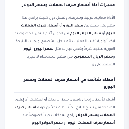
مميزات أداة أسعار صرف العملات وسعر الدولار
الأداة مجانية، عربية، وسريعة، وتعمل دون تثبيت برامج. هذا
مهم لمن يبحث عن
سعر اليورو
أو
أسعار صرف العملات
اليوم
أو
سعر الدولار اليوم
من الجوال أثناء التنقل. الخصوصية
أيضاً أولوية؛ أغلب العمليات تتم داخل المتصفح. وبجانب النتيجة
الفورية ستجد شرحاً يغطي عبارات مثل
سعر اليورو اليوم
و
سعر الريال السعودي
حتى تفهم الاستخدام لا مجرد
الضغط على زر.
أخطاء شائعة في أسعار صرف العملات وسعر
اليورو
أشهر الأخطاء: إدخال ناقص، خلط الوحدات أو العملات، أو إغلاق
الصفحة قبل نسخ الناتج. تجنّب ذلك يحسّن جودة
أسعار صرف
العملات
و
سعر الدولار
. راجع المدخلات جيداً خصوصاً عند
أسعار صرف العملات اليوم
أو
سعر الدولار اليوم