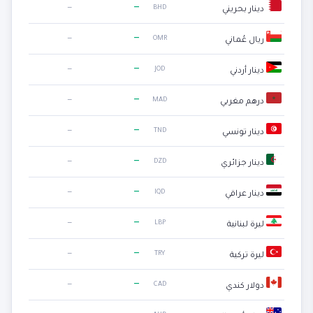
—
—
BHD
دينار بحريني
—
—
OMR
ريال عُماني
—
—
JOD
دينار أردني
—
—
MAD
درهم مغربي
—
—
TND
دينار تونسي
—
—
DZD
دينار جزائري
—
—
IQD
دينار عراقي
—
—
LBP
ليرة لبنانية
—
—
TRY
ليرة تركية
—
—
CAD
دولار كندي