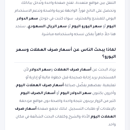
التنقل بين مواقع متعددة، تفتح صفحة واحدة وتُدخل بياناتك
وتحصل على الناتج فوراً. الواجهة عربية واضحة وتدعم الاستخدام
اليومي للمبتدئ والمحترف. سواء كتبت في جوجل
سعر الدولار
اليوم
أو
سعر اليورو اليوم
أو
سعر الريال السعودي
، ستجد
هنا حلاً جاهزاً يمكن نسخه واستخدامه مباشرة.
لماذا يبحث الناس عن أسعار صرف العملات وسعر
اليورو؟
يزداد البحث عن
أسعار صرف العملات
و
سعر الدولار
لأن
المستخدم يريد إجابة صحيحة قبل خطوة مالية أو إدارية أو
تعليمية. بعضهم يفضّل صياغة
أسعار صرف العملات اليوم
،
وآخرون يكتبون
سعر الدولار اليوم
أو
أسعار الصرف اليوم
.
كثير من الزوار يريدون نتيجة واحدة واضحة دون مواقع مزدحمة
بالإعلانات أو طلبات التسجيل. لذلك تجمع صفحة
أسعار صرف
العملات اليوم
الأداة والشرح وكلمات البحث الشائعة في مكان
واحد.