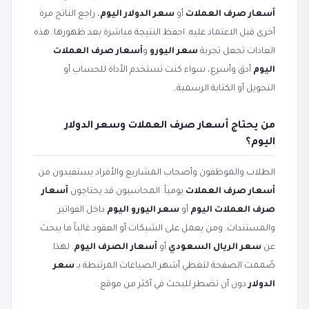
أسعار صرف العملات
أو
سعر الدولار اليوم
، راجع الناتج مرة
أخرى قبل الاعتماد عليه. احفظ النتيجة مباشرة بعد ظهورها. هذه
العادات تجعل تجربة
سعر اليورو
و
أسعار صرف العملات
اليوم
أدق وأسرع، سواء كنت تستخدم الأداة للحساب أو
التحويل أو الكتابة الرسمية.
من يحتاج أسعار صرف العملات وسعر الدولار
اليوم؟
الطلاب والموظفون وأصحاب المشاريع والأفراد يستفيدون من
أسعار صرف العملات
يومياً. المحاسبون قد يحتاجون
أسعار
صرف العملات اليوم
أو
سعر اليورو اليوم
داخل الفواتير
والمستندات. ومن يعمل على الشيكات أو العقود غالباً ما يبحث
عن
سعر الريال السعودي
أو
أسعار الصرف اليوم
. لهذا
صُممت الصفحة لتغطي أشهر الصياغات المرتبطة بـ
سعر
الدولار
دون أن تضطر للبحث في أكثر من موقع.