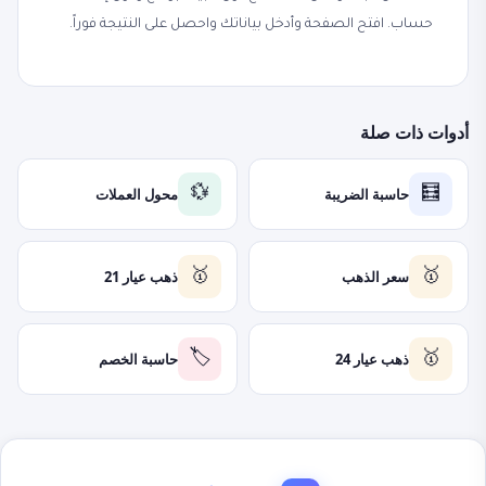
حساب. افتح الصفحة وأدخل بياناتك واحصل على النتيجة فوراً.
أدوات ذات صلة
حاسبة الضريبة
محول العملات
💱
🧮
سعر الذهب
ذهب عيار 21
🥇
🥇
ذهب عيار 24
حاسبة الخصم
🏷️
🥇