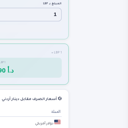
المبلغ بـ
LBP
1 LBP =
LBP
1
0.7090 د.أ
💱 أسعار الصرف مقابل دينار أردني
العملة
دولار أمريكي