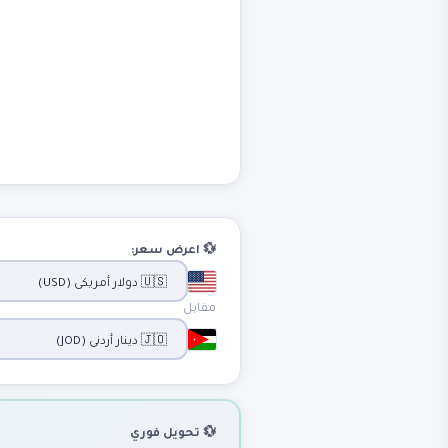
💱 اعرض سعر:
مقابل
💱 تحويل فوري