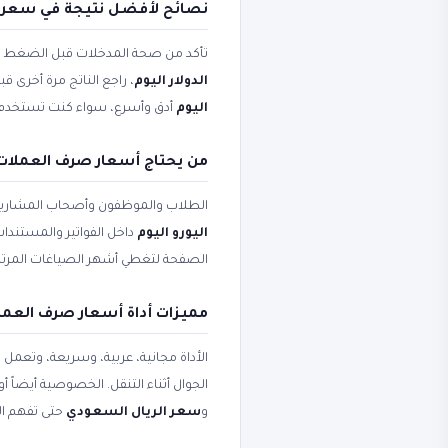
نصائح لأفضل نتيجة في سعر ال
تأكد من صحة المدخلات قبل الضغط على 
الدولار اليوم
، راجع الناتج مرة أخرى ق
اليوم
أدق وأسرع، سواء كنت تستخدم الأ
من يحتاج أسعار صرف العملات و
الطلاب والموظفون وأصحاب المشاريع
اليورو اليوم
داخل الفواتير والمستندات
الصفحة لتغطي أشهر الصياغات المرتب
مميزات أداة أسعار صرف العملا
الأداة مجانية، عربية، وسريعة، وتعمل
الجوال أثناء التنقل. الخصوصية أيضاً 
و
سعر الريال السعودي
حتى تفهم ال