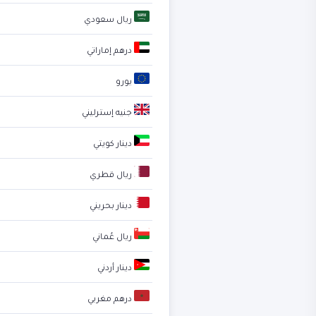
ريال سعودي
درهم إماراتي
يورو
جنيه إسترليني
دينار كويتي
ريال قطري
دينار بحريني
ريال عُماني
دينار أردني
درهم مغربي