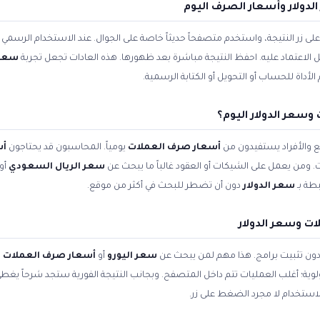
دولار وأسعار الصرف اليوم
زر النتيجة، واستخدم متصفحاً حديثاً خاصة على الجوال. عند الاستخدام الرسمي ل
بل الاعتماد عليه. احفظ النتيجة مباشرة بعد ظهورها. هذه العادات تجعل تجربة
سعر 
داة للحساب أو التحويل أو الكتابة الرسمية.
سعر الدولار اليوم؟
 والأفراد يستفيدون من
أسعار صرف العملات
يومياً. المحاسبون قد يحتاجون
أس
. ومن يعمل على الشيكات أو العقود غالباً ما يبحث عن
سعر الريال السعودي
أو
طة بـ
سعر الدولار
دون أن تضطر للبحث في أكثر من موقع.
ت وسعر الدولار
 دون تثبيت برامج. هذا مهم لمن يبحث عن
سعر اليورو
أو
أسعار صرف العملات ا
أولوية؛ أغلب العمليات تتم داخل المتصفح. وبجانب النتيجة الفورية ستجد شرحاً يغط
استخدام لا مجرد الضغط على زر.