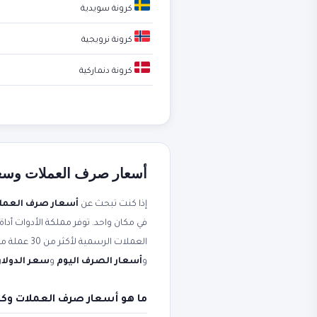
كرونة سويدية
كرونة نرويجية
كرونة دنماركية
أسعار صرف العملات وسعر ا
إذا كنت تبحث عن
أسعار صرف العمل
في مكان واحد. توفر مملكة الأدوات أداة
العملات الرسمية لأكثر من 30 عملة مقابل الجنيه المصري. محدثة لحظياً من مصادر موثوقة. ستجد أيضاً شرحاً عملياً مرتبطاً بعبارات مثل
و
أسعار الصرف اليوم
و
سعر الدولار 
ما هو أسعار صرف العملات وكي