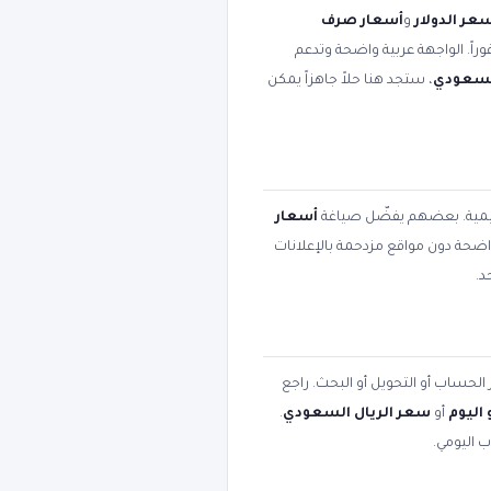
عر الدولار
و
أسعار صرف
وراً. الواجهة عربية واضحة وتدعم
السعودي
، ستجد هنا حلاً جاهزاً يمكن
عليمية. بعضهم يفضّل صياغة
أسعار
 واضحة دون مواقع مزدحمة بالإعلانات
د.
 الحساب أو التحويل أو البحث. راجع
اليوم
أو
سعر الريال السعودي
.
ب اليومي.