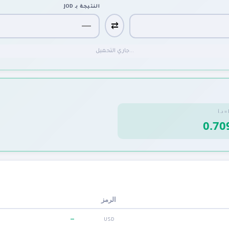
النتيجة بـ
JOD
⇄
جاري التحميل...
=
د.أ
الرمز
—
USD