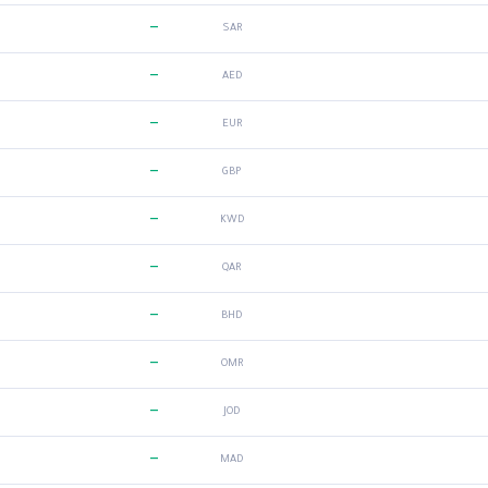
—
SAR
—
AED
—
EUR
—
GBP
—
KWD
—
QAR
—
BHD
—
OMR
—
JOD
—
MAD