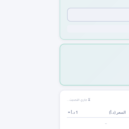
⏳ جاري التحديث...
السعر (
د.أ
)
1
د.أ
=
—