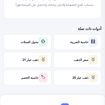
حساب. افتح الصفحة وأدخل بياناتك واحصل على النتيجة فوراً.
أدوات ذات صلة
حاسبة الضريبة
محول العملات
💱
🧮
سعر الذهب
ذهب عيار 21
🥇
🥇
ذهب عيار 24
حاسبة الخصم
🏷️
🥇