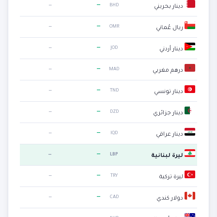
—
—
BHD
دينار بحريني
—
—
OMR
ريال عُماني
—
—
JOD
دينار أردني
—
—
MAD
درهم مغربي
—
—
TND
دينار تونسي
—
—
DZD
دينار جزائري
—
—
IQD
دينار عراقي
—
—
LBP
ليرة لبنانية
—
—
TRY
ليرة تركية
—
—
CAD
دولار كندي