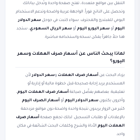
التنقل بين مواقع متعددة، تفتح صفحة واحدة وتُدخل بياناتك
وتحصل على الناتج فوراً. الواجهة عربية واضحة وتدعم الاستخدام
اليومي للمبتدئ والمحترف. سواء كتبت في جوجل
سعر الدولار
اليوم
أو
سعر اليورو اليوم
أو
سعر الريال السعودي
، ستجد
هنا حلاً جاهزاً يمكن نسخه واستخدامه مباشرة.
لماذا يبحث الناس عن أسعار صرف العملات وسعر
اليورو؟
يزداد البحث عن
أسعار صرف العملات
و
سعر الدولار
لأن
المستخدم يريد إجابة صحيحة قبل خطوة مالية أو إدارية أو
تعليمية. بعضهم يفضّل صياغة
أسعار صرف العملات اليوم
،
وآخرون يكتبون
سعر الدولار اليوم
أو
أسعار الصرف اليوم
.
كثير من الزوار يريدون نتيجة واحدة واضحة دون مواقع مزدحمة
بالإعلانات أو طلبات التسجيل. لذلك تجمع صفحة
أسعار صرف
العملات اليوم
الأداة والشرح وكلمات البحث الشائعة في مكان
واحد.