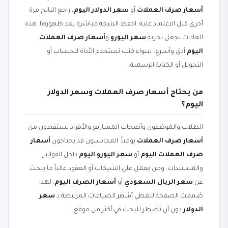
أسعار صرف العملات
أو
سعر الدولار اليوم
، راجع الناتج مرة
أخرى قبل الاعتماد عليه. احفظ النتيجة مباشرة بعد ظهورها. هذه
العادات تجعل تجربة
سعر اليورو
و
أسعار صرف العملات
اليوم
أدق وأسرع، سواء كنت تستخدم الأداة للحساب أو
التحويل أو الكتابة الرسمية.
من يحتاج أسعار صرف العملات وسعر الدولار
اليوم؟
الطلاب والموظفون وأصحاب المشاريع والأفراد يستفيدون من
أسعار صرف العملات
يومياً. المحاسبون قد يحتاجون
أسعار
صرف العملات اليوم
أو
سعر اليورو اليوم
داخل الفواتير
والمستندات. ومن يعمل على الشيكات أو العقود غالباً ما يبحث
عن
سعر الريال السعودي
أو
أسعار الصرف اليوم
. لهذا
صُممت الصفحة لتغطي أشهر الصياغات المرتبطة بـ
سعر
الدولار
دون أن تضطر للبحث في أكثر من موقع.