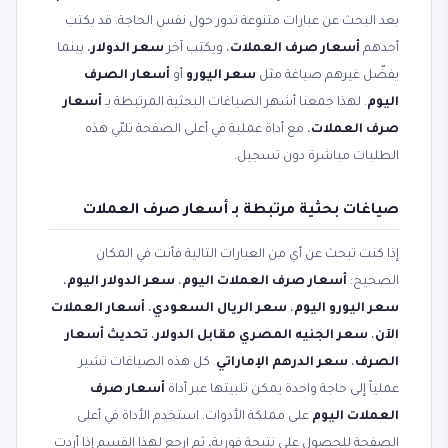
بعد البحث عن عبارات متنوعة تدور حول نفس الحاجة. قد يكتب
أحدهم
أسعار صرف العملات
، ويكتب آخر
سعر الدولار
، بينما
يفضّل غيرهم صياغة مثل
سعر اليورو
أو
أسعار الصرف
اليوم
. لهذا جمعنا أشهر الصياغات البحثية المرتبطة بـ
أسعار
صرف العملات
، مع أداة عملية في أعلى الصفحة تلبّي هذه
الطلبات مباشرة دون تسجيل.
صياغات بحثية مرتبطة بـ أسعار صرف العملات
إذا كنت تبحث عن أي من العبارات التالية فأنت في المكان
الصحيح:
أسعار صرف العملات اليوم
،
سعر الدولار اليوم
،
سعر اليورو اليوم
،
سعر الريال السعودي
،
أسعار العملات
الآن
،
سعر الجنيه المصري مقابل الدولار
،
تحديث أسعار
الصرف
،
سعر الدرهم الإماراتي
. كل هذه الصياغات تشير
عملياً إلى حاجة واحدة يمكن تلبيتها عبر أداة
أسعار صرف
العملات اليوم
على مملكة الأدوات. استخدم الأداة في أعلى
الصفحة للحصول على نتيجة فورية، ثم ارجع لهذا القسم إذا أردت