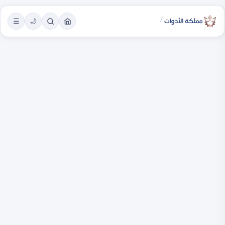
/
☰
🌙