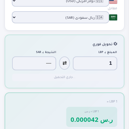
مقابل
💱 تحويل فوري
المبلغ بـ
LBP
النتيجة بـ
SAR
⇄
جاري التحميل...
1 LBP =
1
LBP
=
ر.س
0.000042 ر.س