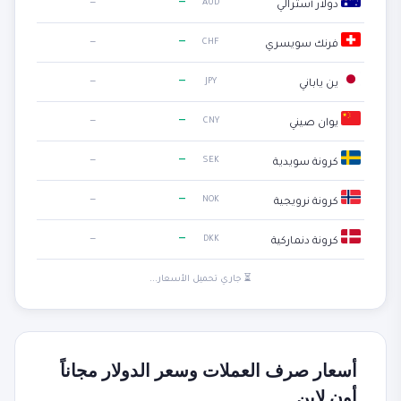
—
—
AUD
دولار أسترالي
—
—
CHF
فرنك سويسري
—
—
JPY
ين ياباني
—
—
CNY
يوان صيني
—
—
SEK
كرونة سويدية
—
—
NOK
كرونة نرويجية
—
—
DKK
كرونة دنماركية
⏳ جاري تحميل الأسعار...
أسعار صرف العملات وسعر الدولار مجاناً
أون لاين