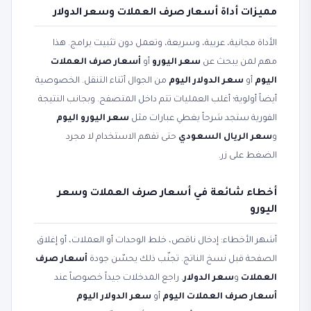
مميزات أداة أسعار صرف العملات وسعر الدولار
الأداة مجانية، عربية، وسريعة، وتعمل دون تثبيت برامج. هذا
مهم لمن يبحث عن
سعر اليورو
أو
أسعار صرف العملات
اليوم
أو
سعر الدولار اليوم
من الجوال أثناء التنقل. الخصوصية
أيضاً أولوية؛ أغلب العمليات تتم داخل المتصفح. وبجانب النتيجة
الفورية ستجد شرحاً يغطي عبارات مثل
سعر اليورو اليوم
و
سعر الريال السعودي
حتى تفهم الاستخدام لا مجرد
الضغط على زر.
أخطاء شائعة في أسعار صرف العملات وسعر
اليورو
أشهر الأخطاء: إدخال ناقص، خلط الوحدات أو العملات، أو إغلاق
الصفحة قبل نسخ الناتج. تجنّب ذلك يحسّن جودة
أسعار صرف
العملات
و
سعر الدولار
. راجع المدخلات جيداً خصوصاً عند
أسعار صرف العملات اليوم
أو
سعر الدولار اليوم