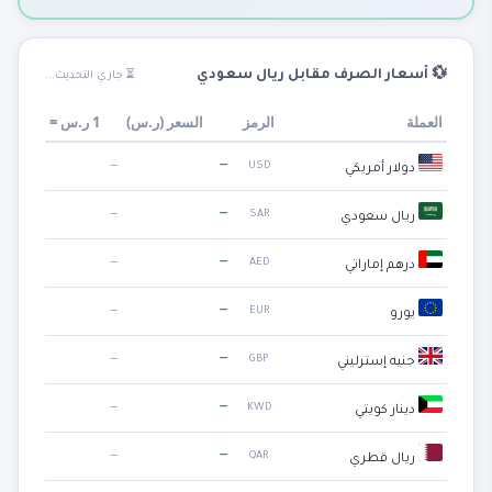
💱 أسعار الصرف مقابل ريال سعودي
⏳ جاري التحديث...
العملة
الرمز
السعر (
ر.س
)
1
ر.س
=
—
—
USD
دولار أمريكي
—
—
SAR
ريال سعودي
—
—
AED
درهم إماراتي
—
—
EUR
يورو
—
—
GBP
جنيه إسترليني
—
—
KWD
دينار كويتي
—
—
QAR
ريال قطري