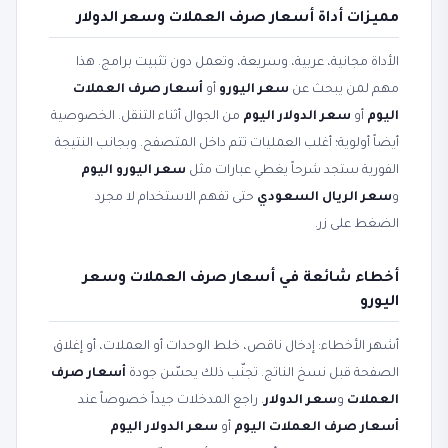
مميزات أداة أسعار صرف العملات وسعر الدولار
الأداة مجانية، عربية، وسريعة، وتعمل دون تثبيت برامج. هذا
مهم لمن يبحث عن
سعر اليورو
أو
أسعار صرف العملات
اليوم
أو
سعر الدولار اليوم
من الجوال أثناء التنقل. الخصوصية
أيضاً أولوية؛ أغلب العمليات تتم داخل المتصفح. وبجانب النتيجة
الفورية ستجد شرحاً يغطي عبارات مثل
سعر اليورو اليوم
و
سعر الريال السعودي
حتى تفهم الاستخدام لا مجرد
الضغط على زر.
أخطاء شائعة في أسعار صرف العملات وسعر
اليورو
أشهر الأخطاء: إدخال ناقص، خلط الوحدات أو العملات، أو إغلاق
الصفحة قبل نسخ الناتج. تجنّب ذلك يحسّن جودة
أسعار صرف
العملات
و
سعر الدولار
. راجع المدخلات جيداً خصوصاً عند
أسعار صرف العملات اليوم
أو
سعر الدولار اليوم