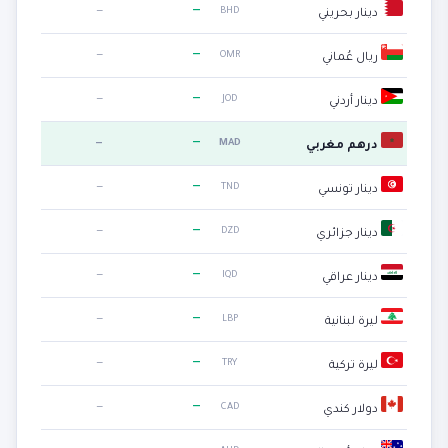
—
—
BHD
دينار بحريني
—
—
OMR
ريال عُماني
—
—
JOD
دينار أردني
—
—
MAD
درهم مغربي
—
—
TND
دينار تونسي
—
—
DZD
دينار جزائري
—
—
IQD
دينار عراقي
—
—
LBP
ليرة لبنانية
—
—
TRY
ليرة تركية
—
—
CAD
دولار كندي