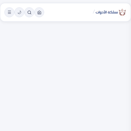
/
☰
🌙