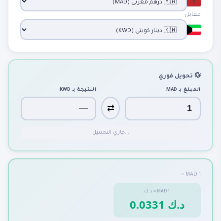
مقابل
💱 تحويل فوري
المبلغ بـ
MAD
النتيجة بـ
KWD
⇄
جاري التحميل...
1 MAD =
1
MAD
=
د.ك
0.0331 د.ك