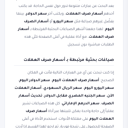
بعد البحث عن عبارات متنوعة تدور حول نفس الحاجة. قد يكتب
أحدهم
أسعار صرف العملات
، ويكتب آخر
سعر الدولار
، بينما
يفضّل غيرهم صياغة مثل
سعر اليورو
أو
أسعار الصرف
اليوم
. لهذا جمعنا أشهر الصياغات البحثية المرتبطة بـ
أسعار
صرف العملات
، مع أداة عملية في أعلى الصفحة تلبّي هذه
الطلبات مباشرة دون تسجيل.
صياغات بحثية مرتبطة بـ أسعار صرف العملات
إذا كنت تبحث عن أي من العبارات التالية فأنت في المكان
الصحيح:
أسعار صرف العملات اليوم
،
سعر الدولار اليوم
،
سعر اليورو اليوم
،
سعر الريال السعودي
،
أسعار العملات
الآن
،
سعر الجنيه المصري مقابل الدولار
،
تحديث أسعار
الصرف
،
سعر الدرهم الإماراتي
. كل هذه الصياغات تشير
عملياً إلى حاجة واحدة يمكن تلبيتها عبر أداة
أسعار صرف
العملات اليوم
على مملكة الأدوات. استخدم الأداة في أعلى
الصفحة للحصول على نتيجة فورية، ثم ارجع لهذا القسم إذا أردت