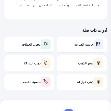
حساب. افتح الصفحة وأدخل بياناتك واحصل على النتيجة فوراً.
أدوات ذات صلة
حاسبة الضريبة
محول العملات
💱
🧮
سعر الذهب
ذهب عيار 21
🥇
🥇
ذهب عيار 24
حاسبة الخصم
🏷️
🥇