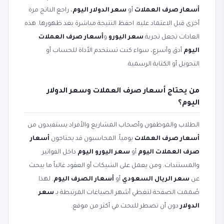
أسعار صرف العملات
أو
سعر الدولار اليوم
، راجع الناتج مرة
أخرى قبل الاعتماد عليه. احفظ النتيجة مباشرة بعد ظهورها. هذه
العادات تجعل تجربة
سعر اليورو
و
أسعار صرف العملات
اليوم
أدق وأسرع، سواء كنت تستخدم الأداة للحساب أو
التحويل أو الكتابة الرسمية.
من يحتاج أسعار صرف العملات وسعر الدولار
اليوم؟
الطلاب والموظفون وأصحاب المشاريع والأفراد يستفيدون من
أسعار صرف العملات
يومياً. المحاسبون قد يحتاجون
أسعار
صرف العملات اليوم
أو
سعر اليورو اليوم
داخل الفواتير
والمستندات. ومن يعمل على الشيكات أو العقود غالباً ما يبحث
عن
سعر الريال السعودي
أو
أسعار الصرف اليوم
. لهذا
صُممت الصفحة لتغطي أشهر الصياغات المرتبطة بـ
سعر
الدولار
دون أن تضطر للبحث في أكثر من موقع.