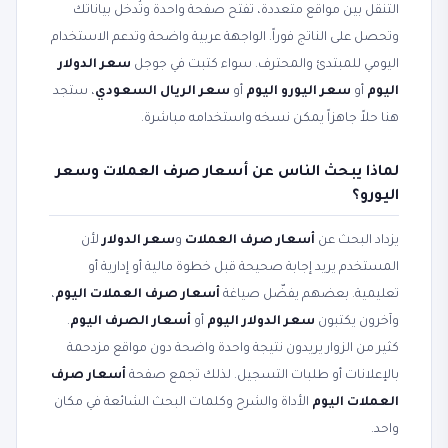
التنقل بين مواقع متعددة، تفتح صفحة واحدة وتُدخل بياناتك
وتحصل على الناتج فوراً. الواجهة عربية واضحة وتدعم الاستخدام
اليومي للمبتدئ والمحترف. سواء كتبت في جوجل
سعر الدولار
اليوم
أو
سعر اليورو اليوم
أو
سعر الريال السعودي
، ستجد
هنا حلاً جاهزاً يمكن نسخه واستخدامه مباشرة.
لماذا يبحث الناس عن أسعار صرف العملات وسعر
اليورو؟
يزداد البحث عن
أسعار صرف العملات
و
سعر الدولار
لأن
المستخدم يريد إجابة صحيحة قبل خطوة مالية أو إدارية أو
تعليمية. بعضهم يفضّل صياغة
أسعار صرف العملات اليوم
،
وآخرون يكتبون
سعر الدولار اليوم
أو
أسعار الصرف اليوم
.
كثير من الزوار يريدون نتيجة واحدة واضحة دون مواقع مزدحمة
بالإعلانات أو طلبات التسجيل. لذلك تجمع صفحة
أسعار صرف
العملات اليوم
الأداة والشرح وكلمات البحث الشائعة في مكان
واحد.