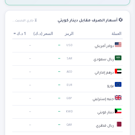
💱 أسعار الصرف مقابل دينار كويتي
⏳ جاري التحديث...
العملة
الرمز
السعر (
د.ك
)
1
د.ك
=
—
—
USD
دولار أمريكي
—
—
SAR
ريال سعودي
—
—
AED
درهم إماراتي
—
—
EUR
يورو
—
—
GBP
جنيه إسترليني
—
—
KWD
دينار كويتي
—
—
QAR
ريال قطري