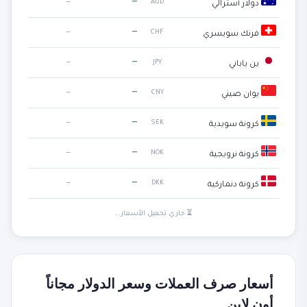
—
—
AUD
دولار أسترالي
—
—
CHF
فرنك سويسري
—
—
JPY
ين ياباني
—
—
CNY
يوان صيني
—
—
SEK
كرونة سويدية
—
—
NOK
كرونة نرويجية
—
—
DKK
كرونة دنماركية
⏳ جاري تحميل الأسعار...
أسعار صرف العملات وسعر الدولار مجاناً
أون لاين