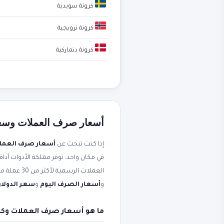
كرونة سويدية
كرونة نرويجية
كرونة دنماركية
أسعار صرف العملات وسعر ا
إذا كنت تبحث عن
أسعار صرف العمل
في مكان واحد. توفر مملكة الأدوات أداة
العملات الرسمية لأكثر من 30 عملة مقابل الجنيه المصري. محدثة لحظياً من مصادر موثوقة. ستجد أيضاً شرحاً عملياً مرتبطاً بعبارات مثل
و
أسعار الصرف اليوم
و
سعر الدولار 
ما هو أسعار صرف العملات وكي