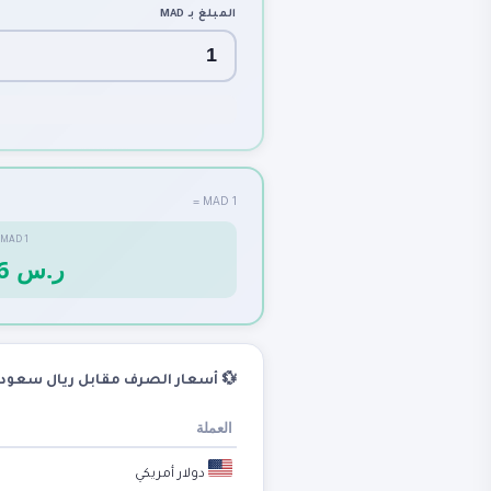
MAD
المبلغ بـ
1 MAD =
=
MAD
1
0.4026 ر.س
 أسعار الصرف مقابل ريال سعودي
العملة
دولار أمريكي