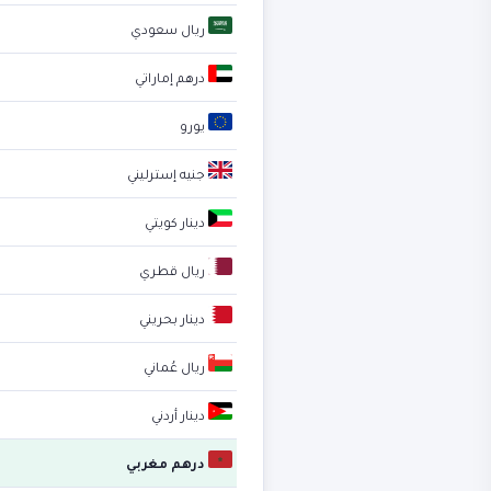
ريال سعودي
درهم إماراتي
يورو
جنيه إسترليني
دينار كويتي
ريال قطري
دينار بحريني
ريال عُماني
دينار أردني
درهم مغربي