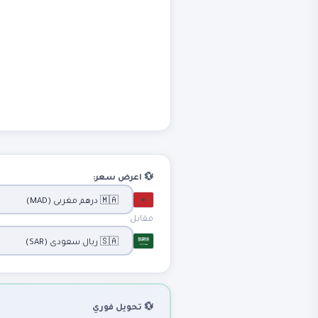
💱 اعرض سعر:
مقابل
💱 تحويل فوري