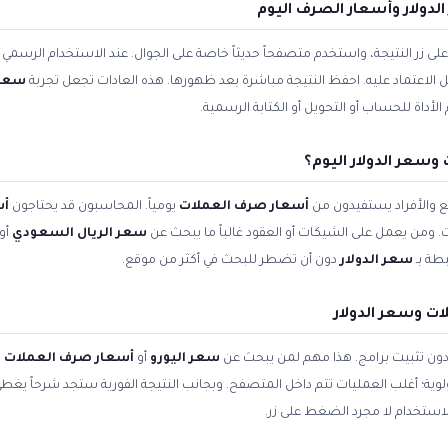
دولار وأسعار الصرف اليوم
زر النتيجة، واستخدم متصفحاً حديثاً خاصة على الجوال. عند الاستخدام الرسمي ل
بل الاعتماد عليه. احفظ النتيجة مباشرة بعد ظهورها. هذه العادات تجعل تجربة
سعر 
داة للحساب أو التحويل أو الكتابة الرسمية.
سعر الدولار اليوم؟
 والأفراد يستفيدون من
أسعار صرف العملات
يومياً. المحاسبون قد يحتاجون
أس
. ومن يعمل على الشيكات أو العقود غالباً ما يبحث عن
سعر الريال السعودي
أو
طة بـ
سعر الدولار
دون أن تضطر للبحث في أكثر من موقع.
ت وسعر الدولار
 دون تثبيت برامج. هذا مهم لمن يبحث عن
سعر اليورو
أو
أسعار صرف العملات ا
أولوية؛ أغلب العمليات تتم داخل المتصفح. وبجانب النتيجة الفورية ستجد شرحاً يغط
استخدام لا مجرد الضغط على زر.