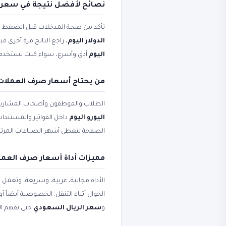
نصائح لأفضل نتيجة في سعر ال
تأكد من صحة المدخلات قبل الضغط على 
الدولار اليوم
، راجع الناتج مرة أخرى ق
اليوم
أدق وأسرع، سواء كنت تستخدم الأ
من يحتاج أسعار صرف العملات و
الطلاب والموظفون وأصحاب المشاريع
اليورو اليوم
داخل الفواتير والمستندات
الصفحة لتغطي أشهر الصياغات المرتب
مميزات أداة أسعار صرف العملا
الأداة مجانية، عربية، وسريعة، وتعمل
الجوال أثناء التنقل. الخصوصية أيضاً 
و
سعر الريال السعودي
حتى تفهم ال