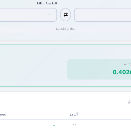
SAR
النتيجة بـ
⇄
جاري التحميل...
ر.س

سعر (
الرمز
—
USD