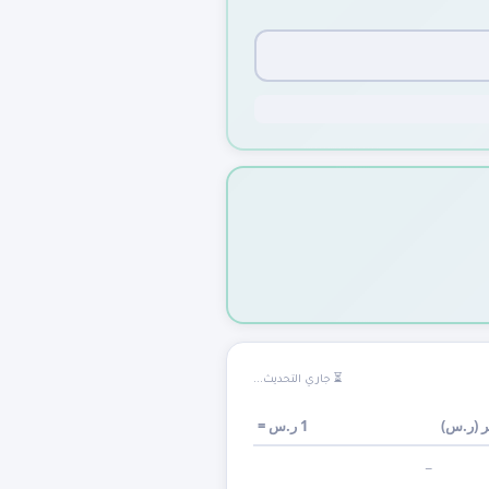
⏳ جاري التحديث...
 (
ر.س
)
1
ر.س
=
—