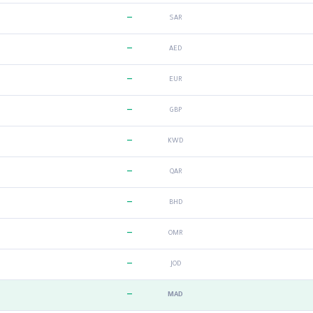
—
SAR
—
AED
—
EUR
—
GBP
—
KWD
—
QAR
—
BHD
—
OMR
—
JOD
—
MAD