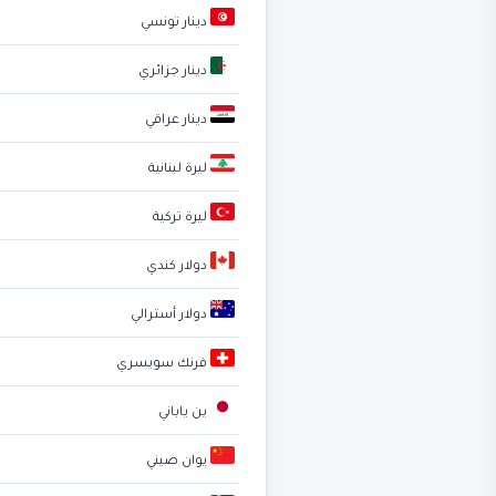
دينار تونسي
دينار جزائري
دينار عراقي
ليرة لبنانية
ليرة تركية
دولار كندي
دولار أسترالي
فرنك سويسري
ين ياباني
يوان صيني