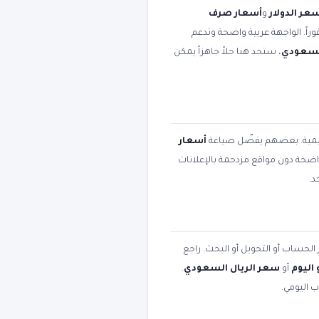
عر الدولار
و
أسعار صرف
وراً. الواجهة عربية واضحة وتدعم
السعودي
، ستجد هنا حلاً جاهزاً يمكن
عليمية. بعضهم يفضّل صياغة
أسعار
 واضحة دون مواقع مزدحمة بالإعلانات
د.
 الحساب أو التحويل أو البحث. راجع
اليوم
أو
سعر الريال السعودي
.
ب اليومي.