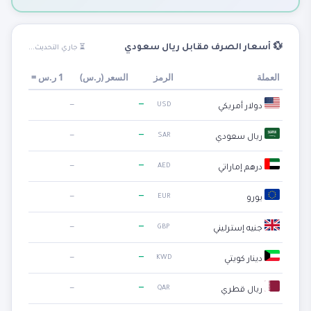
💱 أسعار الصرف مقابل ريال سعودي
⏳ جاري التحديث...
العملة
الرمز
السعر (
ر.س
)
1
ر.س
=
—
—
USD
دولار أمريكي
—
—
SAR
ريال سعودي
—
—
AED
درهم إماراتي
—
—
EUR
يورو
—
—
GBP
جنيه إسترليني
—
—
KWD
دينار كويتي
—
—
QAR
ريال قطري