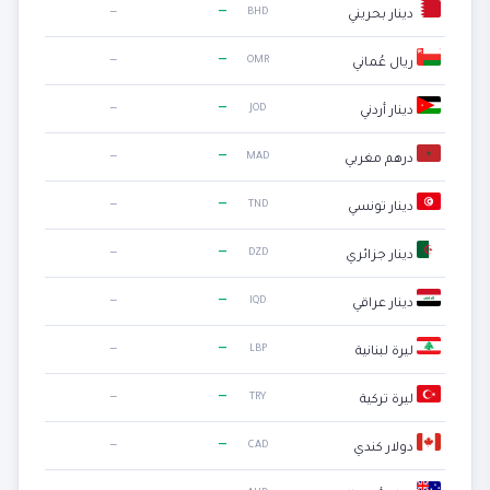
—
—
BHD
دينار بحريني
—
—
OMR
ريال عُماني
—
—
JOD
دينار أردني
—
—
MAD
درهم مغربي
—
—
TND
دينار تونسي
—
—
DZD
دينار جزائري
—
—
IQD
دينار عراقي
—
—
LBP
ليرة لبنانية
—
—
TRY
ليرة تركية
—
—
CAD
دولار كندي