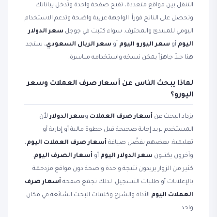
التنقل بين مواقع متعددة، تفتح صفحة واحدة وتُدخل بياناتك
وتحصل على الناتج فوراً. الواجهة عربية واضحة وتدعم الاستخدام
اليومي للمبتدئ والمحترف. سواء كتبت في جوجل
سعر الدولار
اليوم
أو
سعر اليورو اليوم
أو
سعر الريال السعودي
، ستجد
هنا حلاً جاهزاً يمكن نسخه واستخدامه مباشرة.
لماذا يبحث الناس عن أسعار صرف العملات وسعر
اليورو؟
يزداد البحث عن
أسعار صرف العملات
و
سعر الدولار
لأن
المستخدم يريد إجابة صحيحة قبل خطوة مالية أو إدارية أو
تعليمية. بعضهم يفضّل صياغة
أسعار صرف العملات اليوم
،
وآخرون يكتبون
سعر الدولار اليوم
أو
أسعار الصرف اليوم
.
كثير من الزوار يريدون نتيجة واحدة واضحة دون مواقع مزدحمة
بالإعلانات أو طلبات التسجيل. لذلك تجمع صفحة
أسعار صرف
العملات اليوم
الأداة والشرح وكلمات البحث الشائعة في مكان
واحد.