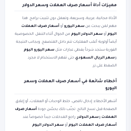
مميزات أداة أسعار صرف العملات وسعر الدولار
الأداة مجانية، عربية، وسريعة، وتعمل دون تثبيت برامج. هذا
مهم لمن يبحث عن
سعر اليورو
أو
أسعار صرف العملات
اليوم
أو
سعر الدولار اليوم
من الجوال أثناء التنقل. الخصوصية
أيضاً أولوية؛ أغلب العمليات تتم داخل المتصفح. وبجانب النتيجة
الفورية ستجد شرحاً يغطي عبارات مثل
سعر اليورو اليوم
و
سعر الريال السعودي
حتى تفهم الاستخدام لا مجرد
الضغط على زر.
أخطاء شائعة في أسعار صرف العملات وسعر
اليورو
أشهر الأخطاء: إدخال ناقص، خلط الوحدات أو العملات، أو إغلاق
الصفحة قبل نسخ الناتج. تجنّب ذلك يحسّن جودة
أسعار صرف
العملات
و
سعر الدولار
. راجع المدخلات جيداً خصوصاً عند
أسعار صرف العملات اليوم
أو
سعر الدولار اليوم