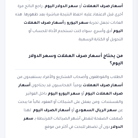
أسعار صرف العملات
أو
سعر الدولار اليوم
، راجع الناتج مرة
أخرى قبل الاعتماد عليه. احفظ النتيجة مباشرة بعد ظهورها. هذه
العادات تجعل تجربة
سعر اليورو
و
أسعار صرف العملات
اليوم
أدق وأسرع، سواء كنت تستخدم الأداة للحساب أو
التحويل أو الكتابة الرسمية.
من يحتاج أسعار صرف العملات وسعر الدولار
اليوم؟
الطلاب والموظفون وأصحاب المشاريع والأفراد يستفيدون من
أسعار صرف العملات
يومياً. المحاسبون قد يحتاجون
أسعار
صرف العملات اليوم
أو
سعر اليورو اليوم
داخل الفواتير
والمستندات. ومن يعمل على الشيكات أو العقود غالباً ما يبحث
عن
سعر الريال السعودي
أو
أسعار الصرف اليوم
. لهذا
صُممت الصفحة لتغطي أشهر الصياغات المرتبطة بـ
سعر
الدولار
دون أن تضطر للبحث في أكثر من موقع.