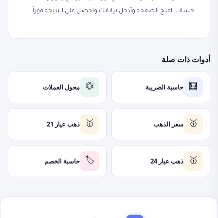
حساب. افتح الصفحة وأدخل بياناتك واحصل على النتيجة فوراً.
أدوات ذات صلة
حاسبة الضريبة
محول العملات
💱
🧮
سعر الذهب
ذهب عيار 21
🥇
🥇
ذهب عيار 24
حاسبة الخصم
🏷️
🥇