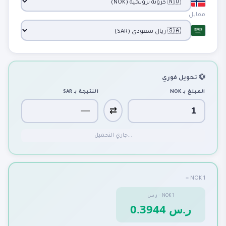
مقابل
💱 تحويل فوري
المبلغ بـ
NOK
النتيجة بـ
SAR
⇄
جاري التحميل...
1 NOK =
1
NOK
=
ر.س
0.3944 ر.س