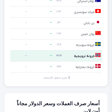
—
—
AUD
دولار أسترالي
—
—
CHF
فرنك سويسري
—
—
JPY
ين ياباني
—
—
CNY
يوان صيني
—
—
SEK
كرونة سويدية
—
—
NOK
كرونة نرويجية
—
—
DKK
كرونة دنماركية
⏳ جاري تحميل الأسعار...
أسعار صرف العملات وسعر الدولار مجاناً
أون لاين