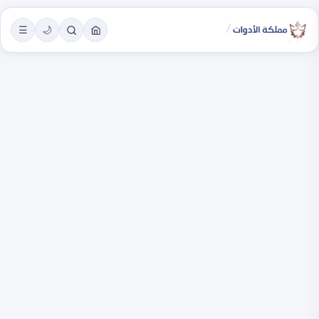
/
☰
🌙