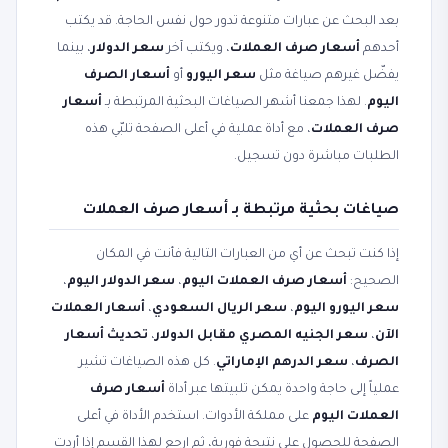
بعد البحث عن عبارات متنوعة تدور حول نفس الحاجة. قد يكتب
أحدهم
أسعار صرف العملات
، ويكتب آخر
سعر الدولار
، بينما
يفضّل غيرهم صياغة مثل
سعر اليورو
أو
أسعار الصرف
اليوم
. لهذا جمعنا أشهر الصياغات البحثية المرتبطة بـ
أسعار
صرف العملات
، مع أداة عملية في أعلى الصفحة تلبّي هذه
الطلبات مباشرة دون تسجيل.
صياغات بحثية مرتبطة بـ أسعار صرف العملات
إذا كنت تبحث عن أي من العبارات التالية فأنت في المكان
الصحيح:
أسعار صرف العملات اليوم
،
سعر الدولار اليوم
،
سعر اليورو اليوم
،
سعر الريال السعودي
،
أسعار العملات
الآن
،
سعر الجنيه المصري مقابل الدولار
،
تحديث أسعار
الصرف
،
سعر الدرهم الإماراتي
. كل هذه الصياغات تشير
عملياً إلى حاجة واحدة يمكن تلبيتها عبر أداة
أسعار صرف
العملات اليوم
على مملكة الأدوات. استخدم الأداة في أعلى
الصفحة للحصول على نتيجة فورية، ثم ارجع لهذا القسم إذا أردت