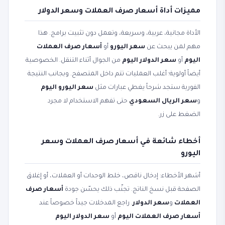
مميزات أداة أسعار صرف العملات وسعر الدولار
الأداة مجانية، عربية، وسريعة، وتعمل دون تثبيت برامج. هذا
مهم لمن يبحث عن
سعر اليورو
أو
أسعار صرف العملات
اليوم
أو
سعر الدولار اليوم
من الجوال أثناء التنقل. الخصوصية
أيضاً أولوية؛ أغلب العمليات تتم داخل المتصفح. وبجانب النتيجة
الفورية ستجد شرحاً يغطي عبارات مثل
سعر اليورو اليوم
و
سعر الريال السعودي
حتى تفهم الاستخدام لا مجرد
الضغط على زر.
أخطاء شائعة في أسعار صرف العملات وسعر
اليورو
أشهر الأخطاء: إدخال ناقص، خلط الوحدات أو العملات، أو إغلاق
الصفحة قبل نسخ الناتج. تجنّب ذلك يحسّن جودة
أسعار صرف
العملات
و
سعر الدولار
. راجع المدخلات جيداً خصوصاً عند
أسعار صرف العملات اليوم
أو
سعر الدولار اليوم