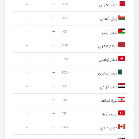
—
—
BHD
دينار بحريني
—
—
OMR
ريال عُماني
—
—
JOD
دينار أردني
—
—
MAD
درهم مغربي
—
—
TND
دينار تونسي
—
—
DZD
دينار جزائري
—
—
IQD
دينار عراقي
—
—
LBP
ليرة لبنانية
—
—
TRY
ليرة تركية
—
—
CAD
دولار كندي