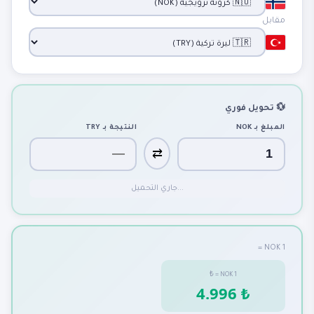
مقابل
💱 تحويل فوري
المبلغ بـ
NOK
النتيجة بـ
TRY
⇄
جاري التحميل...
1 NOK =
₺
=
NOK
1
4.996 ₺