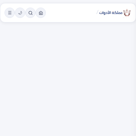
/
☰
🌙