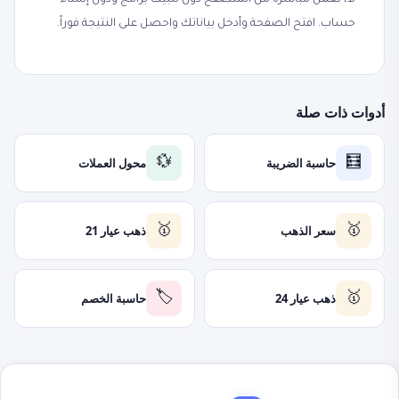
لا، تعمل مباشرة من المتصفح دون تثبيت برامج ودون إنشاء
حساب. افتح الصفحة وأدخل بياناتك واحصل على النتيجة فوراً.
أدوات ذات صلة
حاسبة الضريبة
محول العملات
💱
🧮
سعر الذهب
ذهب عيار 21
🥇
🥇
ذهب عيار 24
حاسبة الخصم
🏷️
🥇