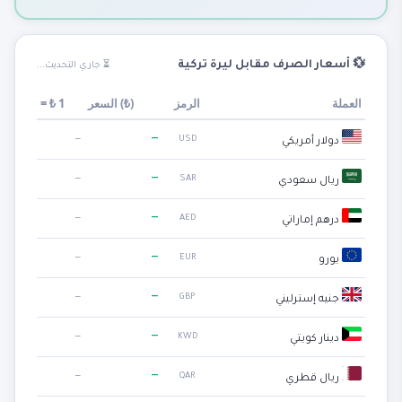
💱 أسعار الصرف مقابل ليرة تركية
⏳ جاري التحديث...
العملة
الرمز
)
₺
السعر (
1
₺
=
—
—
USD
دولار أمريكي
—
—
SAR
ريال سعودي
—
—
AED
درهم إماراتي
—
—
EUR
يورو
—
—
GBP
جنيه إسترليني
—
—
KWD
دينار كويتي
—
—
QAR
ريال قطري