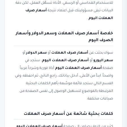
للاستخدام المحاسبي أو الرسمي. الأداة تسهّل العمل، لكن دقة
البيانات تبقى مسؤوليتك قبل اعتماد نتيجة
أسعار صرف
العملات اليوم
.
خلاصة أسعار صرف العملات وسعر الدولار وأسعار
الصرف اليوم
سواء بحثت عن
أسعار صرف العملات
أو
سعر الدولار
أو
سعر اليورو
أو
أسعار صرف العملات اليوم
، ستجد في
صفحة
أسعار صرف العملات اليوم
أداة فورية وشرحاً عربياً
واضحاً. ابدأ من الأعلى، أدخل بياناتك، راجع الناتج، ثم احفظه. وفي
القسم التالي ستجد قائمة موسّعة بأهم الكلمات البحثية
المرتبطة بالموضوع لتسهيل الوصول إلى نفس الصفحة من
صياغات مختلفة.
كلمات بحثية شائعة عن أسعار صرف العملات
كثير من الزوار يصلون إلى صفحة
أسعار صرف العملات اليوم