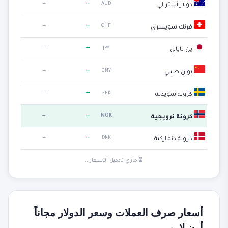
—
—
AUD
دولار أسترالي
—
—
CHF
فرنك سويسري
—
—
JPY
ين ياباني
—
—
CNY
يوان صيني
—
—
SEK
كرونة سويدية
—
—
NOK
كرونة نرويجية
—
—
DKK
كرونة دنماركية
⏳ جاري تحميل الأسعار...
أسعار صرف العملات وسعر الدولار مجاناً
أون لاين