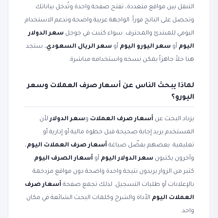
التنقل بين مواقع متعددة، تفتح صفحة واحدة وتُدخل بياناتك
وتحصل على الناتج فوراً. الواجهة عربية واضحة وتدعم الاستخدام
اليومي للمبتدئ والمحترف. سواء كتبت في جوجل
سعر الدولار
اليوم
أو
سعر اليورو اليوم
أو
سعر الريال السعودي
، ستجد
هنا حلاً جاهزاً يمكن نسخه واستخدامه مباشرة.
لماذا يبحث الناس عن أسعار صرف العملات وسعر
اليورو؟
يزداد البحث عن
أسعار صرف العملات
و
سعر الدولار
لأن
المستخدم يريد إجابة صحيحة قبل خطوة مالية أو إدارية أو
تعليمية. بعضهم يفضّل صياغة
أسعار صرف العملات اليوم
،
وآخرون يكتبون
سعر الدولار اليوم
أو
أسعار الصرف اليوم
.
كثير من الزوار يريدون نتيجة واحدة واضحة دون مواقع مزدحمة
بالإعلانات أو طلبات التسجيل. لذلك تجمع صفحة
أسعار صرف
العملات اليوم
الأداة والشرح وكلمات البحث الشائعة في مكان
واحد.