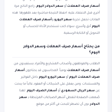
أسعار صرف العملات
أو
سعر الدولار اليوم
، راجع الناتج مرة
أخرى قبل الاعتماد عليه. احفظ النتيجة مباشرة بعد ظهورها. هذه
العادات تجعل تجربة
سعر اليورو
و
أسعار صرف العملات
اليوم
أدق وأسرع، سواء كنت تستخدم الأداة للحساب أو
التحويل أو الكتابة الرسمية.
من يحتاج أسعار صرف العملات وسعر الدولار
اليوم؟
الطلاب والموظفون وأصحاب المشاريع والأفراد يستفيدون من
أسعار صرف العملات
يومياً. المحاسبون قد يحتاجون
أسعار
صرف العملات اليوم
أو
سعر اليورو اليوم
داخل الفواتير
والمستندات. ومن يعمل على الشيكات أو العقود غالباً ما يبحث
عن
سعر الريال السعودي
أو
أسعار الصرف اليوم
. لهذا
صُممت الصفحة لتغطي أشهر الصياغات المرتبطة بـ
سعر
الدولار
دون أن تضطر للبحث في أكثر من موقع.